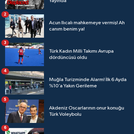
Yayında
2
Acun Ilıcalı mahkemeye vermiş! Ah
canım benim ya!
3
Türk Kadın Milli Takımı Avrupa
dördüncüsü oldu
4
Muğla Turizminde Alarm! İlk 6 Ayda
%10’a Yakın Gerileme
5
Akdeniz Oscarlarının onur konuğu
Türk Voleybolu
6