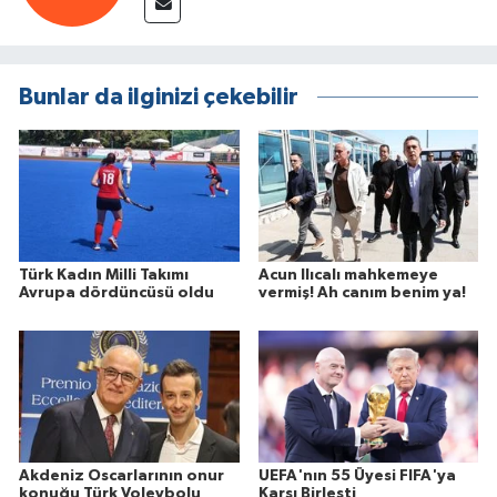
Bunlar da ilginizi çekebilir
Türk Kadın Milli Takımı
Acun Ilıcalı mahkemeye
Avrupa dördüncüsü oldu
vermiş! Ah canım benim ya!
Akdeniz Oscarlarının onur
UEFA'nın 55 Üyesi FIFA'ya
konuğu Türk Voleybolu
Karşı Birleşti