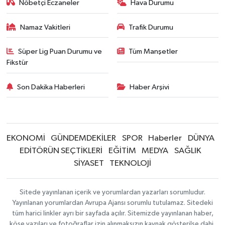
Nöbetçi Eczaneler
Hava Durumu
Namaz Vakitleri
Trafik Durumu
Süper Lig Puan Durumu ve
Tüm Manşetler
Fikstür
Son Dakika Haberleri
Haber Arşivi
EKONOMİ
GÜNDEMDEKİLER
SPOR
Haberler
DÜNYA
EDİTÖRÜN SEÇTİKLERİ
EĞİTİM
MEDYA
SAĞLIK
SİYASET
TEKNOLOJİ
Sitede yayınlanan içerik ve yorumlardan yazarları sorumludur.
Yayınlanan yorumlardan Avrupa Ajansı sorumlu tutulamaz. Sitedeki
tüm harici linkler ayrı bir sayfada açılır. Sitemizde yayınlanan haber,
köşe yazıları ve fotoğraflar izin alınmaksızın kaynak gösterilse dahi,