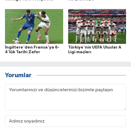
İngiltere'den Fransa'ya 6-
Türkiye'nin UEFA Uluslar A
4'lük Tarihi Zafer
Ligi maçları
Yorumlar