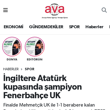
Nöbetçi Eczaneler
EKONOMİ
GÜNDEMDEKİLER
SPOR
Haberler
Hava Durumu
Namaz Vakitleri
Trafik Durumu
DÜNYA
EDİTÖRÜN
Süper Lig Puan Durumu ve Fikstür
HABERLER
SPOR
İngiltere Atatürk
Tüm Manşetler
kupasında şampiyon
Fenerbahçe UK
Son Dakika Haberleri
Finalde Mehmetçik UK ile 1-1 berabere kalan
Haber Arşivi