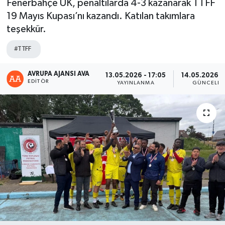
Fenerbahçe UK, penaltılarda 4-3 kazanarak TTFF
19 Mayıs Kupası’nı kazandı. Katılan takımlara
teşekkür.
#TTFF
AVRUPA AJANSI AVA
13.05.2026 - 17:05
14.05.2026 -
EDITÖR
YAYINLANMA
GÜNCELLE