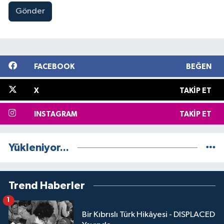
Gönder
FACEBOOK
BEĞEN
X
TAKIP ET
INSTAGRAM
TAKIP ET
Yükleniyor...
Trend Haberler
1
Bir Kıbrıslı Türk Hikâyesi - DISPLACED