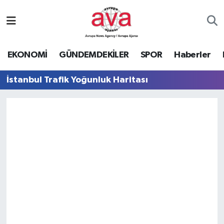
Nöbetçi Eczaneler
EKONOMİ
GÜNDEMDEKİLER
SPOR
Haberler
Hava Durumu
İstanbul Trafik Yoğunluk Haritası
Namaz Vakitleri
Trafik Durumu
Süper Lig Puan Durumu ve Fikstür
Tüm Manşetler
Son Dakika Haberleri
Haber Arşivi