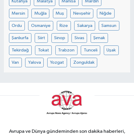
Kütahya
Malatya
Manisa
Mardin
Mersin
Muğla
Muş
Nevşehir
Niğde
Ordu
Osmaniye
Rize
Sakarya
Samsun
Şanlıurfa
Siirt
Sinop
Sivas
Şırnak
Tekirdağ
Tokat
Trabzon
Tunceli
Uşak
Van
Yalova
Yozgat
Zonguldak
Avrupa ve Dünya gündeminden son dakika haberleri,