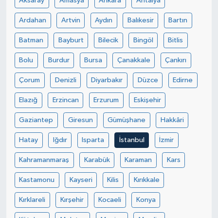
Aksaray
Amasya
Ankara
Antalya
Ardahan
Artvin
Aydın
Balıkesir
Bartın
Batman
Bayburt
Bilecik
Bingöl
Bitlis
Bolu
Burdur
Bursa
Çanakkale
Çankırı
Çorum
Denizli
Diyarbakır
Düzce
Edirne
Elazığ
Erzincan
Erzurum
Eskişehir
Gaziantep
Giresun
Gümüşhane
Hakkâri
Hatay
Iğdır
Isparta
İstanbul
İzmir
Kahramanmaraş
Karabük
Karaman
Kars
Kastamonu
Kayseri
Kilis
Kırıkkale
Kırklareli
Kırşehir
Kocaeli
Konya