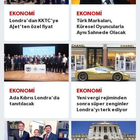
EKONOMİ
EKONOMİ
Londra'dan KKTC'ye
Türk Markaları,
AJet'ten özel fiyat
Küresel Oyuncularla
Aynı Sahnede Olacak
EKONOMİ
EKONOMİ
Ada Kıbrıs Londra'da
Yeni vergi rejiminden
tanıtılacak
sonra süper zenginler
Londra'yı terk ediyor