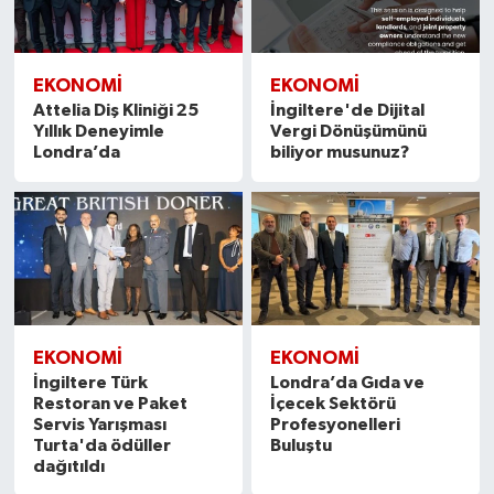
EKONOMİ
EKONOMİ
Attelia Diş Kliniği 25
İngiltere'de Dijital
Yıllık Deneyimle
Vergi Dönüşümünü
Londra’da
biliyor musunuz?
EKONOMİ
EKONOMİ
İngiltere Türk
Londra’da Gıda ve
Restoran ve Paket
İçecek Sektörü
Servis Yarışması
Profesyonelleri
Turta'da ödüller
Buluştu
dağıtıldı