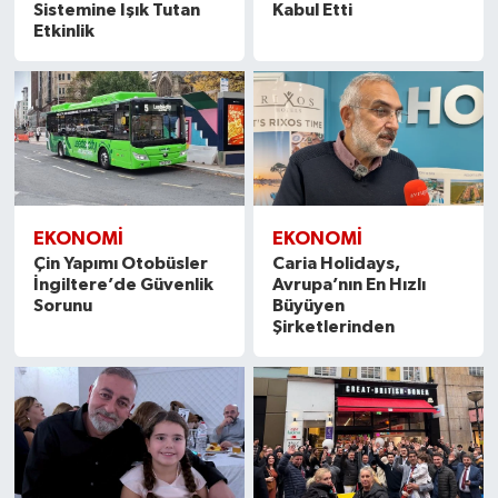
Sistemine Işık Tutan
Kabul Etti
Etkinlik
EKONOMİ
EKONOMİ
Çin Yapımı Otobüsler
Caria Holidays,
İngiltere’de Güvenlik
Avrupa’nın En Hızlı
Sorunu
Büyüyen
Şirketlerinden