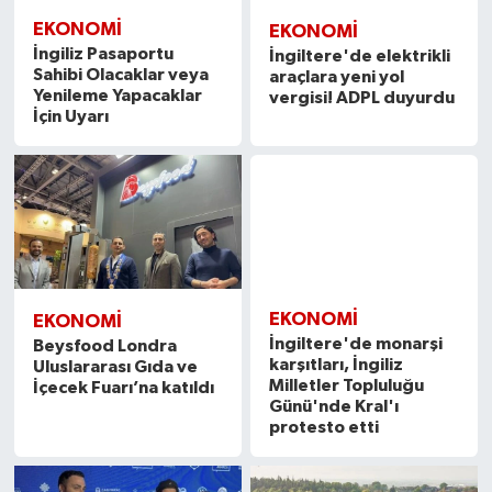
EKONOMİ
EKONOMİ
İngiliz Pasaportu
İngiltere'de elektrikli
Sahibi Olacaklar veya
araçlara yeni yol
Yenileme Yapacaklar
vergisi! ADPL duyurdu
İçin Uyarı
EKONOMİ
EKONOMİ
İngiltere'de monarşi
Beysfood Londra
karşıtları, İngiliz
Uluslararası Gıda ve
Milletler Topluluğu
İçecek Fuarı’na katıldı
Günü'nde Kral'ı
protesto etti