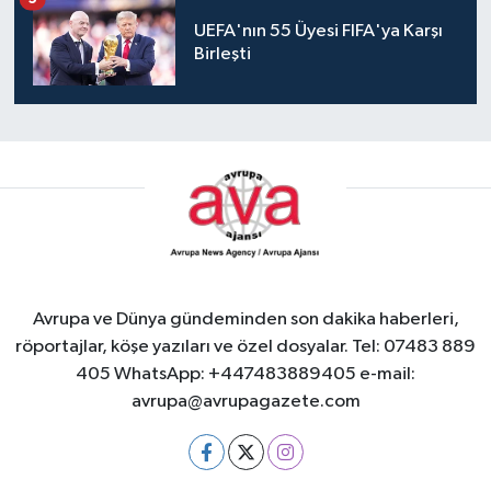
5
UEFA'nın 55 Üyesi FIFA'ya Karşı
Birleşti
Avrupa ve Dünya gündeminden son dakika haberleri,
röportajlar, köşe yazıları ve özel dosyalar. Tel: 07483 889
405 WhatsApp: +447483889405 e-mail:
avrupa@avrupagazete.com