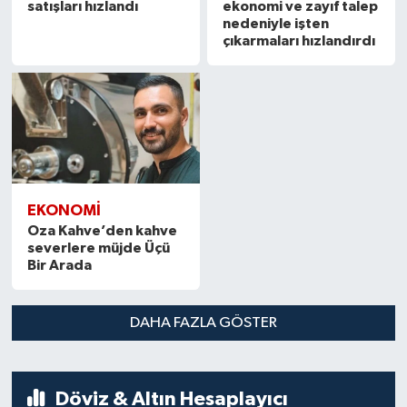
satışları hızlandı
ekonomi ve zayıf talep
nedeniyle işten
çıkarmaları hızlandırdı
EKONOMİ
Oza Kahve’den kahve
severlere müjde Üçü
Bir Arada
DAHA FAZLA GÖSTER
Döviz & Altın Hesaplayıcı