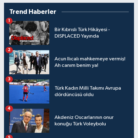
Trend Haberler
1
Bir Kıbrıslı Türk Hikâyesi -
DISPLACED Yayında
2
Acun Ilıcalı mahkemeye vermiş!
Ah canım benim ya!
3
Türk Kadın Milli Takımı Avrupa
dördüncüsü oldu
4
Akdeniz Oscarlarının onur
konuğu Türk Voleybolu