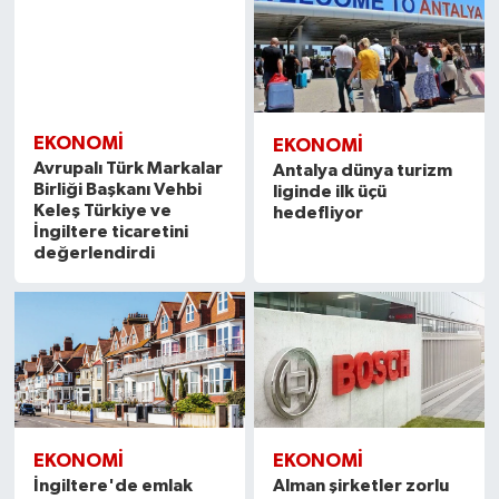
EKONOMİ
EKONOMİ
Avrupalı Türk Markalar
Antalya dünya turizm
Birliği Başkanı Vehbi
liginde ilk üçü
Keleş Türkiye ve
hedefliyor
İngiltere ticaretini
değerlendirdi
EKONOMİ
EKONOMİ
İngiltere'de emlak
Alman şirketler zorlu