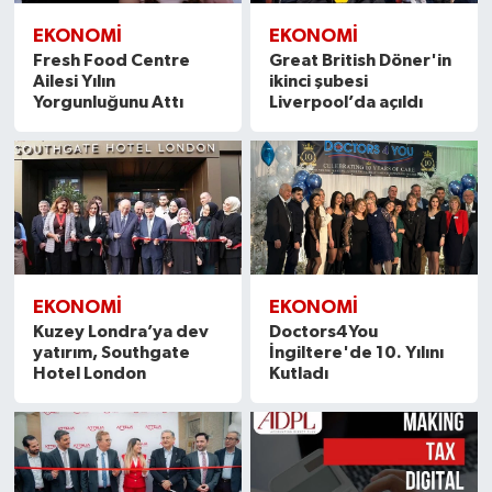
EKONOMİ
EKONOMİ
Fresh Food Centre
Great British Döner'in
Ailesi Yılın
ikinci şubesi
Yorgunluğunu Attı
Liverpool’da açıldı
EKONOMİ
EKONOMİ
Kuzey Londra’ya dev
Doctors4You
yatırım, Southgate
İngiltere'de 10. Yılını
Hotel London
Kutladı