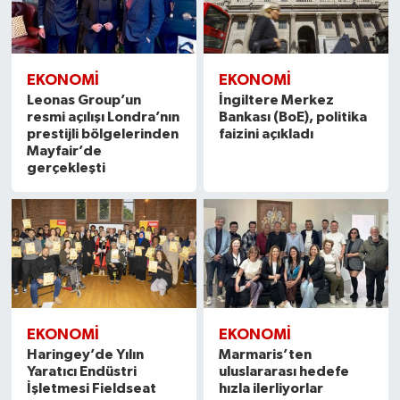
EKONOMİ
EKONOMİ
Leonas Group’un
İngiltere Merkez
resmi açılışı Londra’nın
Bankası (BoE), politika
prestijli bölgelerinden
faizini açıkladı
Mayfair’de
gerçekleşti
EKONOMİ
EKONOMİ
Haringey’de Yılın
Marmaris’ten
Yaratıcı Endüstri
uluslararası hedefe
İşletmesi Fieldseat
hızla ilerliyorlar