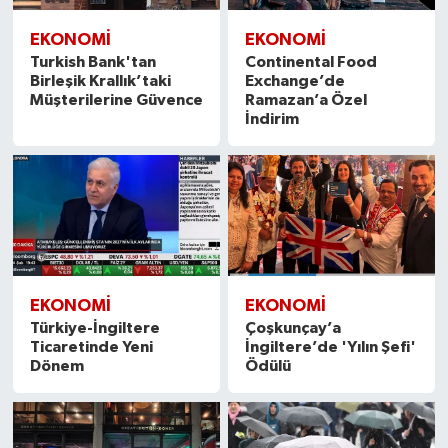
EKONOMİ
EKONOMİ
Turkish Bank'tan
Continental Food
Birleşik Krallık’taki
Exchange’de
Müşterilerine Güvence
Ramazan’a Özel
İndirim
EKONOMİ
EKONOMİ
Türkiye-İngiltere
Çoşkunçay’a
Ticaretinde Yeni
İngiltere’de 'Yılın Şefi'
Dönem
Ödülü