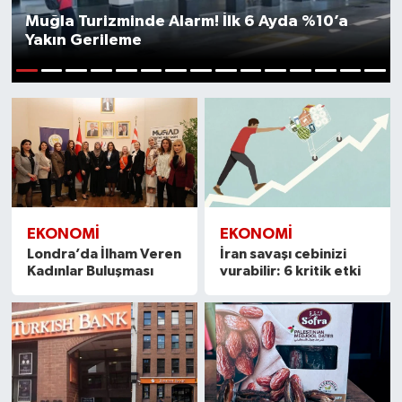
Muğla Turizminde Alarm! İlk 6 Ayda %10’a
Yakın Gerileme
1
2
3
4
5
6
7
8
9
10
11
12
13
14
15
EKONOMİ
EKONOMİ
Londra’da İlham Veren
İran savaşı cebinizi
Kadınlar Buluşması
vurabilir: 6 kritik etki