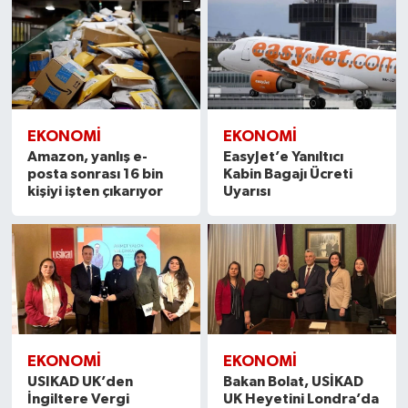
EKONOMİ
EKONOMİ
Amazon, yanlış e-
EasyJet’e Yanıltıcı
posta sonrası 16 bin
Kabin Bagajı Ücreti
kişiyi işten çıkarıyor
Uyarısı
EKONOMİ
EKONOMİ
USIKAD UK’den
Bakan Bolat, USİKAD
İngiltere Vergi
UK Heyetini Londra’da