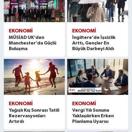
EKONOMİ
EKONOMİ
MÜSİAD UK’den
İngiltere’de İşsizlik
Manchester’da Güçlü
Arttı, Gençler En
Buluşma
Büyük Darbeyi Aldı
EKONOMİ
EKONOMİ
Yağışlı Kış Sonrası Tatili
Vergi Yılı Sonuna
Rezervasyonları
Yaklaşılırken Erken
Artırdı
Planlama Uyarısı