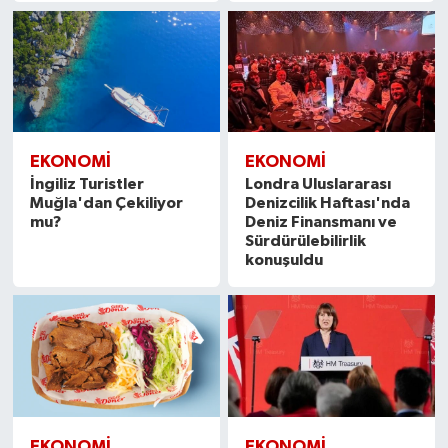
EKONOMİ
EKONOMİ
İngiliz Turistler
Londra Uluslararası
Muğla'dan Çekiliyor
Denizcilik Haftası'nda
mu?
Deniz Finansmanı ve
Sürdürülebilirlik
konuşuldu
EKONOMİ
EKONOMİ