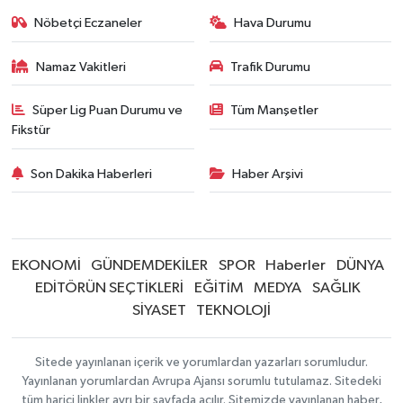
Nöbetçi Eczaneler
Hava Durumu
Namaz Vakitleri
Trafik Durumu
Süper Lig Puan Durumu ve
Tüm Manşetler
Fikstür
Son Dakika Haberleri
Haber Arşivi
EKONOMİ
GÜNDEMDEKİLER
SPOR
Haberler
DÜNYA
EDİTÖRÜN SEÇTİKLERİ
EĞİTİM
MEDYA
SAĞLIK
SİYASET
TEKNOLOJİ
Sitede yayınlanan içerik ve yorumlardan yazarları sorumludur.
Yayınlanan yorumlardan Avrupa Ajansı sorumlu tutulamaz. Sitedeki
tüm harici linkler ayrı bir sayfada açılır. Sitemizde yayınlanan haber,