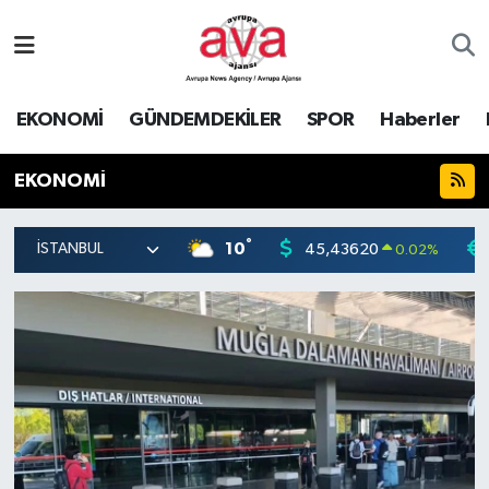
Nöbetçi Eczaneler
EKONOMİ
GÜNDEMDEKİLER
SPOR
Haberler
Hava Durumu
EKONOMİ
Namaz Vakitleri
°
Trafik Durumu
10
45,43620
0.02
%
Süper Lig Puan Durumu ve Fikstür
Tüm Manşetler
Son Dakika Haberleri
Haber Arşivi