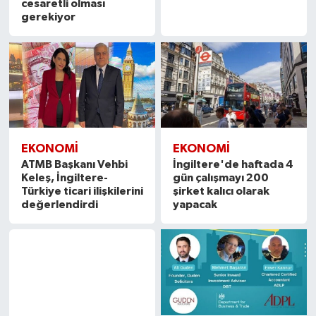
cesaretli olması
gerekiyor
EKONOMİ
EKONOMİ
ATMB Başkanı Vehbi
İngiltere'de haftada 4
Keleş, İngiltere-
gün çalışmayı 200
Türkiye ticari ilişkilerini
şirket kalıcı olarak
değerlendirdi
yapacak