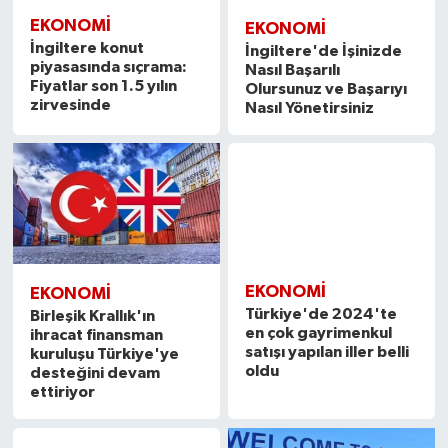
EKONOMİ
EKONOMİ
İngiltere konut
İngiltere'de İşinizde
piyasasında sıçrama:
Nasıl Başarılı
Fiyatlar son 1.5 yılın
Olursunuz ve Başarıyı
zirvesinde
Nasıl Yönetirsiniz
EKONOMİ
EKONOMİ
Birleşik Krallık'ın
Türkiye'de 2024'te
ihracat finansman
en çok gayrimenkul
kuruluşu Türkiye'ye
satışı yapılan iller belli
desteğini devam
oldu
ettiriyor