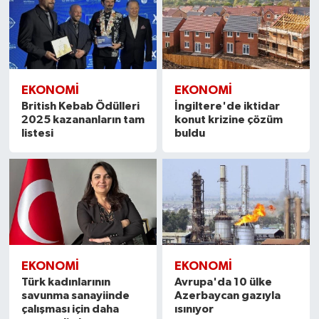
EKONOMİ
EKONOMİ
British Kebab Ödülleri
İngiltere'de iktidar
2025 kazananların tam
konut krizine çözüm
listesi
buldu
EKONOMİ
EKONOMİ
Türk kadınlarının
Avrupa'da 10 ülke
savunma sanayiinde
Azerbaycan gazıyla
çalışması için daha
ısınıyor