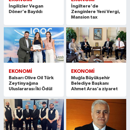
İngilizler Vegan
İngiltere'de
Döner’e Bayıldı
Zenginlere Yeni Vergi,
Mansion tax
EKONOMİ
EKONOMİ
Balsarı Olive Oil Türk
Muğla Büyükşehir
Zeytinyağına
Belediye Başkanı
Uluslararası İki Ödül
Ahmet Aras’a ziyaret