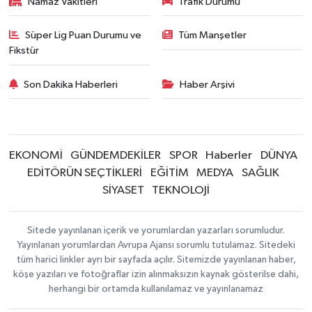
Namaz Vakitleri
Trafik Durumu
Süper Lig Puan Durumu ve
Tüm Manşetler
Fikstür
Son Dakika Haberleri
Haber Arşivi
EKONOMİ
GÜNDEMDEKİLER
SPOR
Haberler
DÜNYA
EDİTÖRÜN SEÇTİKLERİ
EĞİTİM
MEDYA
SAĞLIK
SİYASET
TEKNOLOJİ
Sitede yayınlanan içerik ve yorumlardan yazarları sorumludur.
Yayınlanan yorumlardan Avrupa Ajansı sorumlu tutulamaz. Sitedeki
tüm harici linkler ayrı bir sayfada açılır. Sitemizde yayınlanan haber,
köşe yazıları ve fotoğraflar izin alınmaksızın kaynak gösterilse dahi,
herhangi bir ortamda kullanılamaz ve yayınlanamaz