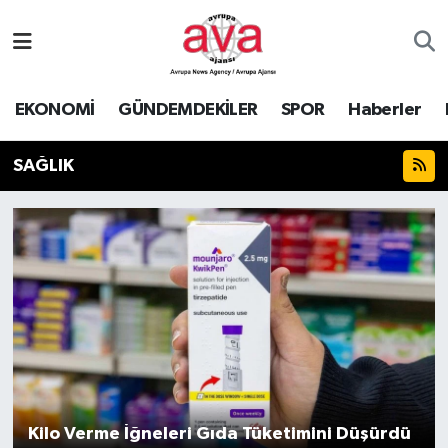
Nöbetçi Eczaneler
EKONOMİ
GÜNDEMDEKİLER
SPOR
Haberler
Hava Durumu
SAĞLIK
Namaz Vakitleri
Trafik Durumu
Süper Lig Puan Durumu ve Fikstür
Tüm Manşetler
Son Dakika Haberleri
Haber Arşivi
Kilo Verme İğneleri Gıda Tüketimini Düşürdü