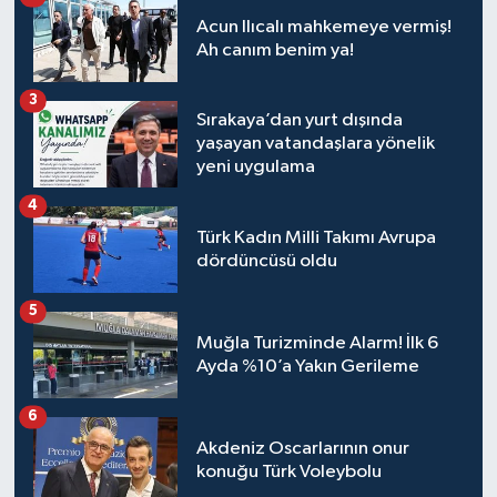
Acun Ilıcalı mahkemeye vermiş!
Ah canım benim ya!
3
Sırakaya’dan yurt dışında
yaşayan vatandaşlara yönelik
yeni uygulama
4
Türk Kadın Milli Takımı Avrupa
dördüncüsü oldu
5
Muğla Turizminde Alarm! İlk 6
Ayda %10’a Yakın Gerileme
6
Akdeniz Oscarlarının onur
konuğu Türk Voleybolu