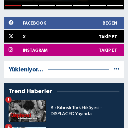
1
2
3
4
5
6
7
FACEBOOK
BEĞEN
X
TAKIP ET
INSTAGRAM
TAKIP ET
Yükleniyor...
Trend Haberler
1
Bir Kıbrıslı Türk Hikâyesi -
DISPLACED Yayında
2