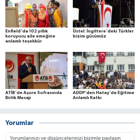
Enfield'da 102 yıllık
Üstel: İngiltere'deki Türkler
koruyucu aile emeğine
bizim gücümüz
anlamlı teşekkür
ATİB'de Aşure Sofrasında
ADDP’den Hatay’da Eğitime
Birlik Mesajı
Anlamlı Katkı
Yorumlar