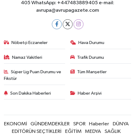
405 WhatsApp: +447483889405 e-mail:
avrupa@avrupagazete.com
Nöbetçi Eczaneler
Hava Durumu
Namaz Vakitleri
Trafik Durumu
Süper Lig Puan Durumu ve
Tüm Manşetler
Fikstür
Son Dakika Haberleri
Haber Arşivi
EKONOMİ
GÜNDEMDEKİLER
SPOR
Haberler
DÜNYA
EDİTÖRÜN SEÇTİKLERİ
EĞİTİM
MEDYA
SAĞLIK