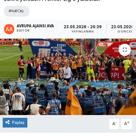
#Hull City
AVRUPA AJANSI AVA
23.05.2026 - 20:39
23.05.2026 
EDITÖR
YAYINLANMA
GÜNCELL
Paylaş
-
+
A
A