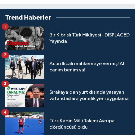
Trend Haberler
1
Bir Kıbrıslı Türk Hikâyesi - DISPLACED
Yayında
2
Acun Ilıcalı mahkemeye vermiş! Ah
canım benim ya!
3
Sırakaya’dan yurt dışında yaşayan
vatandaşlara yönelik yeni uygulama
4
Türk Kadın Milli Takımı Avrupa
dördüncüsü oldu