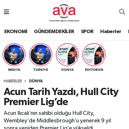
Nöbetçi Eczaneler
EKONOMİ
GÜNDEMDEKİLER
SPOR
Haberler
Hava Durumu
Namaz Vakitleri
Trafik Durumu
MEDYA
TÜRKİYE
DÜNYA
EDİTÖRÜN
Süper Lig Puan Durumu ve Fikstür
HABERLER
DÜNYA
Acun Tarih Yazdı, Hull City
Tüm Manşetler
Premier Lig’de
Son Dakika Haberleri
Acun Ilıcalı’nın sahibi olduğu Hull City,
Wembley’de Middlesbrough’u yenerek 9 yıl
Haber Arşivi
sonra yeniden Premier Lig’e yükseldi.