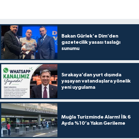
Bakan Gürlek'e Dim’den
gazetecilik yasası taslağı
sunumu
Sırakaya’dan yurt dışında
yaşayan vatandaşlara yönelik
yeni uygulama
Muğla Turizminde Alarm! İlk 6
Ayda %10’a Yakın Gerileme