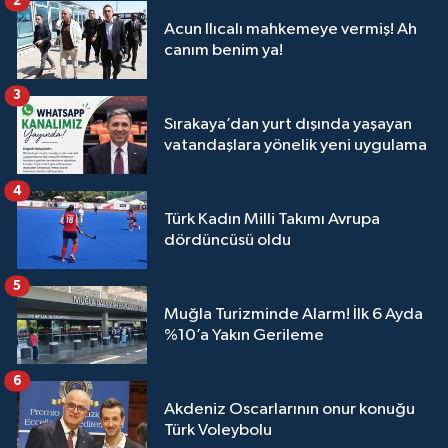
2
Acun Ilıcalı mahkemeye vermiş! Ah
canım benim ya!
3
Sırakaya’dan yurt dışında yaşayan
vatandaşlara yönelik yeni uygulama
4
Türk Kadın Milli Takımı Avrupa
dördüncüsü oldu
5
Muğla Turizminde Alarm! İlk 6 Ayda
%10’a Yakın Gerileme
6
Akdeniz Oscarlarının onur konuğu
Türk Voleybolu