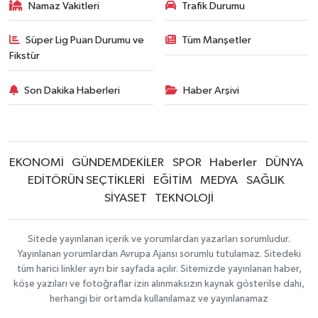
Namaz Vakitleri
Trafik Durumu
Süper Lig Puan Durumu ve
Tüm Manşetler
Fikstür
Son Dakika Haberleri
Haber Arşivi
EKONOMİ
GÜNDEMDEKİLER
SPOR
Haberler
DÜNYA
EDİTÖRÜN SEÇTİKLERİ
EĞİTİM
MEDYA
SAĞLIK
SİYASET
TEKNOLOJİ
Sitede yayınlanan içerik ve yorumlardan yazarları sorumludur.
Yayınlanan yorumlardan Avrupa Ajansı sorumlu tutulamaz. Sitedeki
tüm harici linkler ayrı bir sayfada açılır. Sitemizde yayınlanan haber,
köşe yazıları ve fotoğraflar izin alınmaksızın kaynak gösterilse dahi,
herhangi bir ortamda kullanılamaz ve yayınlanamaz