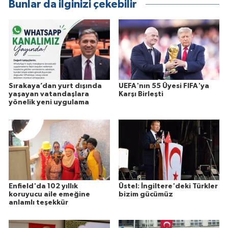
Bunlar da ilginizi çekebilir
Sırakaya’dan yurt dışında
UEFA'nın 55 Üyesi FIFA'ya
yaşayan vatandaşlara
Karşı Birleşti
yönelik yeni uygulama
Enfield'da 102 yıllık
Üstel: İngiltere'deki Türkler
koruyucu aile emeğine
bizim gücümüz
anlamlı teşekkür