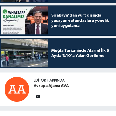
Sırakaya’dan yurt dışında
yaşayan vatandaşlara yönelik
yeni uygulama
Muğla Turizminde Alarm! İlk 6
Ayda %10’a Yakın Gerileme
EDITÖR HAKKINDA
Avrupa Ajansı AVA