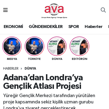
Nöbetçi Eczaneler
EKONOMİ
GÜNDEMDEKİLER
SPOR
Haberler
Hava Durumu
Namaz Vakitleri
Trafik Durumu
MEDYA
TÜRKİYE
DÜNYA
EDİTÖRÜN
Süper Lig Puan Durumu ve Fikstür
HABERLER
DÜNYA
Adana’dan Londra’ya
Tüm Manşetler
Gençlik Atlası Projesi
Son Dakika Haberleri
Yüreğir Gençlik Merkezi tarafından yürütülen
proje kapsamında sekiz kişilik uzman gurubu
Haber Arşivi
Londra’ya ziyaret gerçekleştirecek