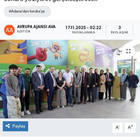
#Adana’dan londra’ya
AVRUPA AJANSI AVA
17.11.2025 - 02:22
3
EDITÖR
YAYINLANMA
PAYLAŞIM
Paylaş
-
+
A
A