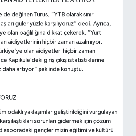
LAN AİDİYETLERİ HER YIL ARTIYOR
ine de değinen Turus, “YTB olarak sınır
şları güler yüzle karşılıyoruz” dedi. Ayrıca,
ye olan bağlılığına dikkat çekerek, “Yurt
lan aidiyetlerinin hiçbir zaman azalmıyor.
kiye'ye olan aidiyetleri hiçbir zaman
 Kapıkule’deki giriş çıkış istatistiklerine
z daha artıyor” şeklinde konuştu.
YORUZ
m odaklı yaklaşımlar geliştirildiğini vurgulayan
karşılaştıkları sorunları gidermek için çözüm
 diasporadaki gençlerimizin eğitimi ve kültürü