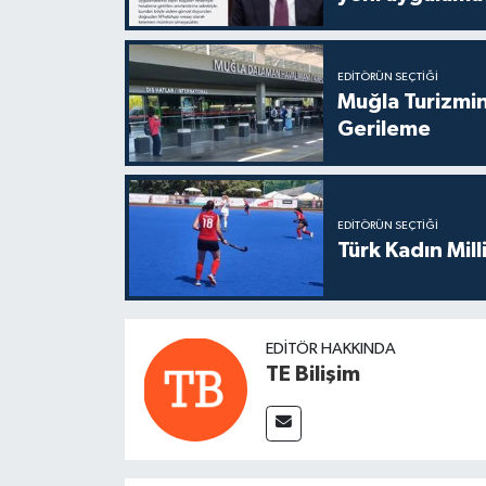
EDITÖRÜN SEÇTIĞI
Muğla Turizmin
Gerileme
EDITÖRÜN SEÇTIĞI
Türk Kadın Mil
EDITÖR HAKKINDA
TE Bilişim