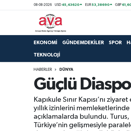
45,43620
53,38690
61,6
08-08-2026
USD
EUR
GBP
Nöbetçi Eczaneler
Hava Durumu
EKONOMİ
GÜNDEMDEKİLER
SPOR
H
Namaz Vakitleri
TEKNOLOJİ
Trafik Durumu
HABERLER
DÜNYA
Güçlü Diaspo
Süper Lig Puan Durumu ve Fikstür
Tüm Manşetler
Kapıkule Sınır Kapısı’nı ziyare
yıllık izinlerini memleketlerind
Son Dakika Haberleri
açıklamalarda bulundu. Turus, "
Türkiye’nin gelişmesiyle parale
Haber Arşivi