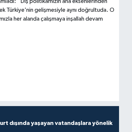
amladı: “Dış politikamızın ana eksenlerinden
ek Türkiye'nin gelişmesiyle aynı doğrultuda. O
ımızla her alanda çalışmaya inşallah devam
urt dışında yaşayan vatandaşlara yönelik