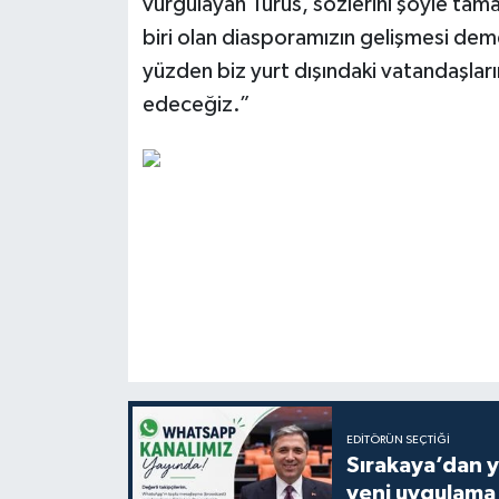
vurgulayan Turus, sözlerini şöyle tam
biri olan diasporamızın gelişmesi dem
yüzden biz yurt dışındaki vatandaşlar
edeceğiz.”
EDITÖRÜN SEÇTIĞI
Sırakaya’dan y
yeni uygulama