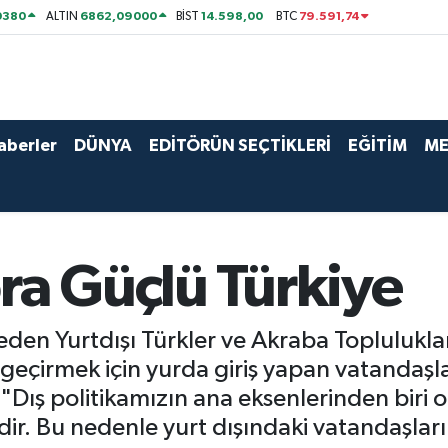
0380
6862,09000
14.598,00
79.591,74
ALTIN
BİST
BTC
aberler
DÜNYA
EDİTÖRÜN SEÇTİKLERİ
EĞİTİM
ME
ra Güçlü Türkiye
t eden Yurtdışı Türkler ve Akraba Toplulukl
e geçirmek için yurda giriş yapan vatandaşl
Dış politikamızın ana eksenlerinden biri o
ldir. Bu nedenle yurt dışındaki vatandaşla