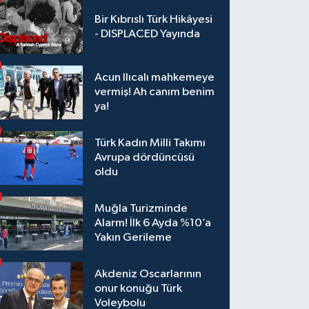
Bir Kıbrıslı Türk Hikâyesi
- DISPLACED Yayında
Acun Ilıcalı mahkemeye
vermiş! Ah canım benim
ya!
Türk Kadın Milli Takımı
Avrupa dördüncüsü
oldu
Muğla Turizminde
Alarm! İlk 6 Ayda %10’a
Yakın Gerileme
Akdeniz Oscarlarının
onur konuğu Türk
Voleybolu