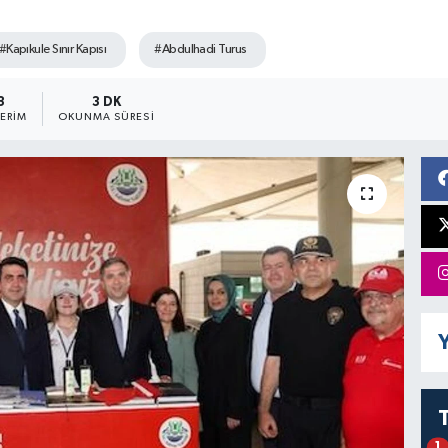
.
#Kapıkule Sınır Kapısı
#Abdulhadi Turus
3
3 DK
ERIM
OKUNMA SÜRESI
Y
1