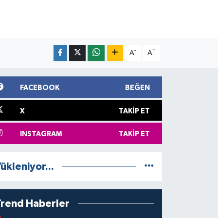
-
+
A
A
FACEBOOK
BEĞEN
X
TAKIP ET
INSTAGRAM
TAKIP ET
ükleniyor...
Trend Haberler