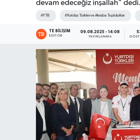
devam edeceğiz inşallah” dedi
#YTB
#Yurtdışı Türkler ve Akraba Topluluklar
TE BILIŞIM
09.08.2025 - 14:08
5
EDITÖR
YAYINLANMA
GÖST