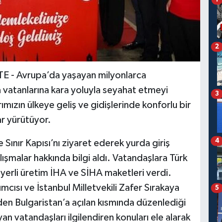
2
- Avrupa’da yaşayan milyonlarca
na vatanlarına kara yoluyla seyahat etmeyi
3
mızın ülkeye geliş ve gidişlerinde konforlu bir
ar yürütüyor.
4
Sınır Kapısı’nı ziyaret ederek yurda giriş
ışmalar hakkında bilgi aldı. Vatandaşlara Türk
yerli üretim İHA ve SİHA maketleri verdi.
cısı ve İstanbul Milletvekili Zafer Sırakaya
5
e’den Bulgaristan’a açılan kısmında düzenlediği
an vatandaşları ilgilendiren konuları ele alarak