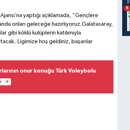
6
 Ajansı’na yaptığı açıklamada, “Gençlere
nda onları geleceğe hazırlıyoruz.Galatasaray,
ar gibi köklü kulüplerin katılımıyla
acak. Ligimize hoş geldiniz, başarılar
larının onur konuğu Türk Voleybolu
e