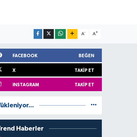
-
+
A
A
FACEBOOK
BEĞEN
X
TAKIP ET
INSTAGRAM
TAKIP ET
ükleniyor...
Trend Haberler