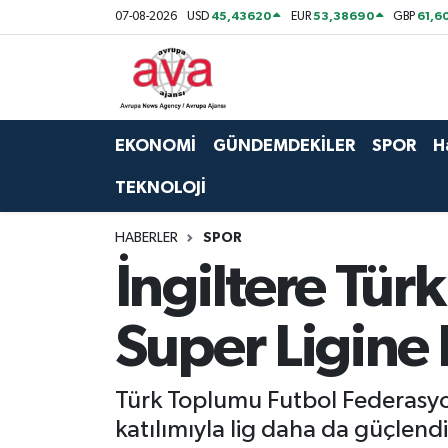
45,43620
53,38690
61,6
07-08-2026
USD
EUR
GBP
Nöbetçi Eczaneler
Hava Durumu
EKONOMİ
GÜNDEMDEKİLER
SPOR
H
Namaz Vakitleri
TEKNOLOJİ
Trafik Durumu
HABERLER
SPOR
İngiltere Tü
Süper Lig Puan Durumu ve Fikstür
Super Ligine 
Tüm Manşetler
Son Dakika Haberleri
Türk Toplumu Futbol Federasyon
katılımıyla lig daha da güçlendi
Haber Arşivi