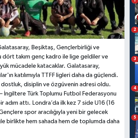
1
2
atasaray, Beşiktaş, Gençlerbirliği ve
 dört takım genç kadro ile lige geldiler ve
3
üyük mücadele katacaklar. Galatasaray,
ar'ın katılımıyla TTFF ligleri daha da güçlendi.
 dostluk, disiplin ve özgüvenin adresi oldu.
4
 İngiltere Türk Toplumu Futbol Federasyonu
bir adım attı. Londra’da ilk kez 7 side U16 (16
 Gençlere spor aracılığıyla yeni bir gelecek
5
gle birlikte hem sahada hem de toplumda daha