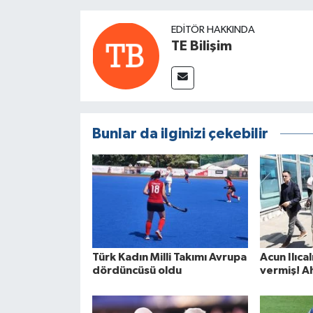
EDITÖR HAKKINDA
TE Bilişim
Bunlar da ilginizi çekebilir
Türk Kadın Milli Takımı Avrupa
Acun Ilıc
dördüncüsü oldu
vermiş! A