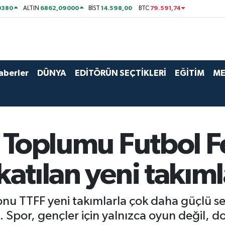
0380
6862,09000
14.598,00
79.591,74
ALTIN
BİST
BTC
aberler
DÜNYA
EDİTÖRÜN SEÇTİKLERİ
EĞİTİM
ME
rk Toplumu Futbol 
katılan yeni takıml
u TTFF yeni takımlarla çok daha güçlü sez
. Spor, gençler için yalnızca oyun değil, d