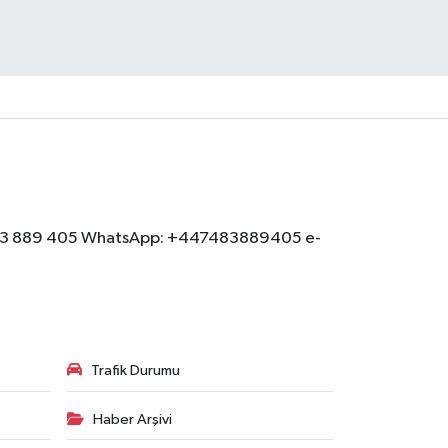
: 07483 889 405 WhatsApp: +447483889405 e-
Trafik Durumu
Haber Arşivi