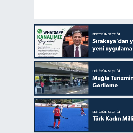
EDITÖRÜN SEÇTIĞI
Sırakaya’dan y
yeni uygulama
EDITÖRÜN SEÇTIĞI
Muğla Turizmin
Gerileme
EDITÖRÜN SEÇTIĞI
Türk Kadın Mil