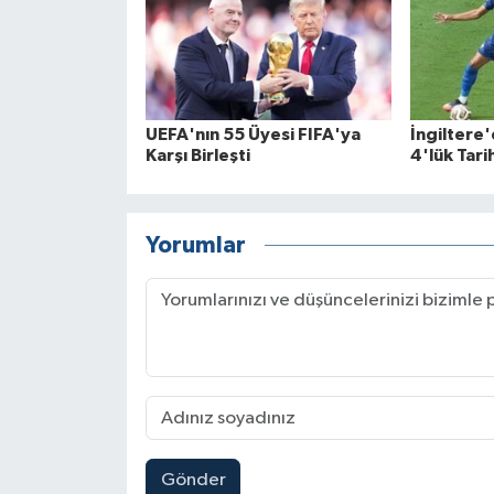
UEFA'nın 55 Üyesi FIFA'ya
İngiltere
Karşı Birleşti
4'lük Tari
Yorumlar
Gönder