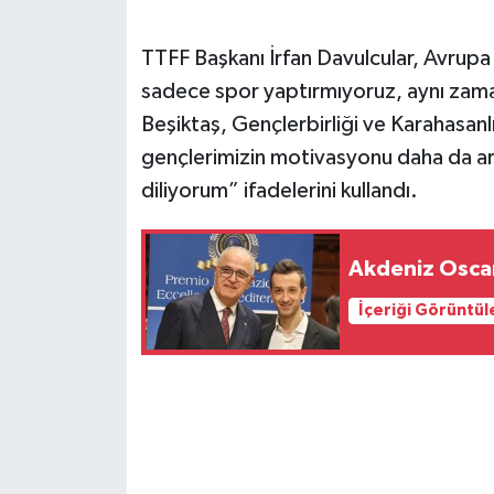
TTFF Başkanı İrfan Davulcular, Avrupa
sadece spor yaptırmıyoruz, aynı zama
Beşiktaş, Gençlerbirliği ve Karahasanlıl
gençlerimizin motivasyonu daha da art
diliyorum” ifadelerini kullandı.
Akdeniz Oscar
İçeriği Görüntül