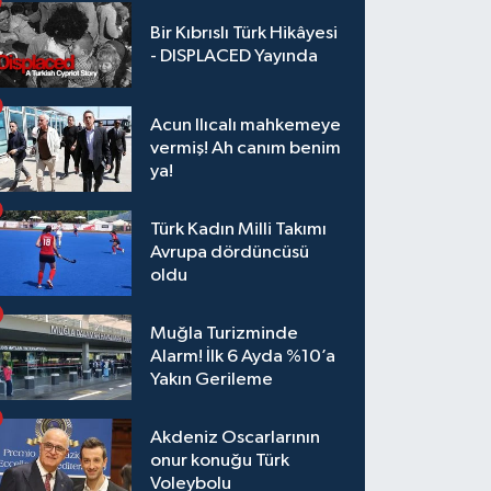
Bir Kıbrıslı Türk Hikâyesi
- DISPLACED Yayında
Acun Ilıcalı mahkemeye
vermiş! Ah canım benim
ya!
Türk Kadın Milli Takımı
Avrupa dördüncüsü
oldu
Muğla Turizminde
Alarm! İlk 6 Ayda %10’a
Yakın Gerileme
Akdeniz Oscarlarının
onur konuğu Türk
Voleybolu