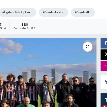
#İngiltere Türk Toplumu
#Besiktas londra
#Beşiktaş ttff
7
1 DK
ERIM
OKUNMA SÜRESI
Y