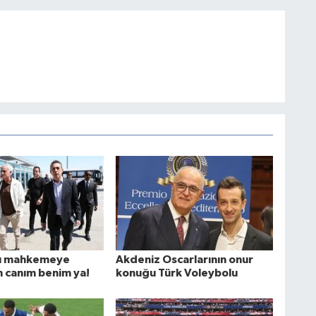
alı mahkemeye
Akdeniz Oscarlarının onur
h canım benim ya!
konuğu Türk Voleybolu