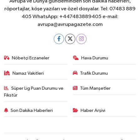
Avrupa ve Dünya gündeminden son dakika haberleri,
röportajlar, köşe yazıları ve özel dosyalar. Tel: 07483 889
405 WhatsApp: +447483889405 e-mail:
avrupa@avrupagazete.com
Nöbetçi Eczaneler
Hava Durumu
Namaz Vakitleri
Trafik Durumu
Süper Lig Puan Durumu ve
Tüm Manşetler
Fikstür
Son Dakika Haberleri
Haber Arşivi