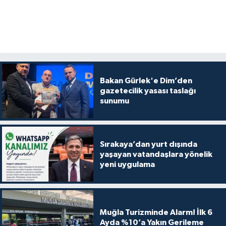
Bakan Gürlek'e Dim’den
gazetecilik yasası taslağı
sunumu
Sırakaya’dan yurt dışında
yaşayan vatandaşlara yönelik
yeni uygulama
Muğla Turizminde Alarm! İlk 6
Ayda %10’a Yakın Gerileme