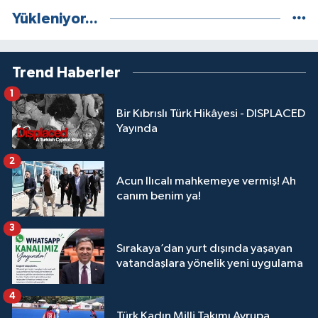
Yükleniyor...
Trend Haberler
1
Bir Kıbrıslı Türk Hikâyesi - DISPLACED
Yayında
2
Acun Ilıcalı mahkemeye vermiş! Ah
canım benim ya!
3
Sırakaya’dan yurt dışında yaşayan
vatandaşlara yönelik yeni uygulama
4
Türk Kadın Milli Takımı Avrupa