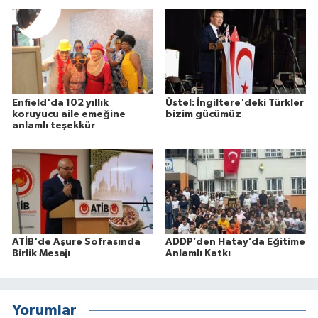
Enfield'da 102 yıllık
Üstel: İngiltere'deki Türkler
koruyucu aile emeğine
bizim gücümüz
anlamlı teşekkür
ATİB'de Aşure Sofrasında
ADDP’den Hatay’da Eğitime
Birlik Mesajı
Anlamlı Katkı
Yorumlar