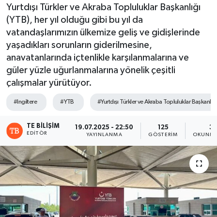
Yurtdışı Türkler ve Akraba Topluluklar Başkanlığı
(YTB), her yıl olduğu gibi bu yıl da
vatandaşlarımızın ülkemize geliş ve gidişlerinde
yaşadıkları sorunların giderilmesine,
anavatanlarında içtenlikle karşılanmalarına ve
güler yüzle uğurlanmalarına yönelik çeşitli
çalışmalar yürütüyor.
#Ingiltere
#YTB
#Yurtdışı Türkler ve Akraba Topluluklar Başkanlığı
TE BILIŞIM
19.07.2025 - 22:50
125
3 
EDITÖR
YAYINLANMA
GÖSTERIM
OKUNMA