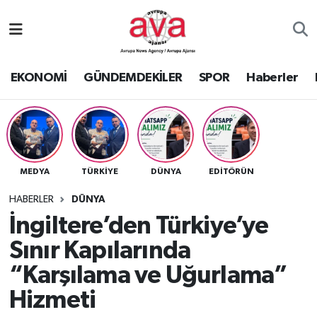
Nöbetçi Eczaneler
EKONOMİ
GÜNDEMDEKİLER
SPOR
Haberler
Hava Durumu
Namaz Vakitleri
Trafik Durumu
MEDYA
TÜRKİYE
DÜNYA
EDİTÖRÜN
Süper Lig Puan Durumu ve Fikstür
HABERLER
DÜNYA
İngiltere’den Türkiye’ye
Tüm Manşetler
Sınır Kapılarında
“Karşılama ve Uğurlama”
Son Dakika Haberleri
Hizmeti
Haber Arşivi