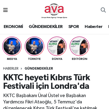
Nöbetçi Eczaneler
EKONOMİ
GÜNDEMDEKİLER
SPOR
Haberler
Hava Durumu
Namaz Vakitleri
Trafik Durumu
MEDYA
TÜRKİYE
DÜNYA
EDİTÖRÜN
Süper Lig Puan Durumu ve Fikstür
HABERLER
GÜNDEMDEKİLER
KKTC heyeti Kıbrıs Türk
Tüm Manşetler
Festivali için Londra'da
Son Dakika Haberleri
KKTC Başbakanı Ünal Üstel ve Başbakan
Yardımcısı Fikri Ataoğlu, 5 Temmuz'da
Haber Arşivi
düzenlenecek Kıbrıs Türk Festivali'ne katılmak