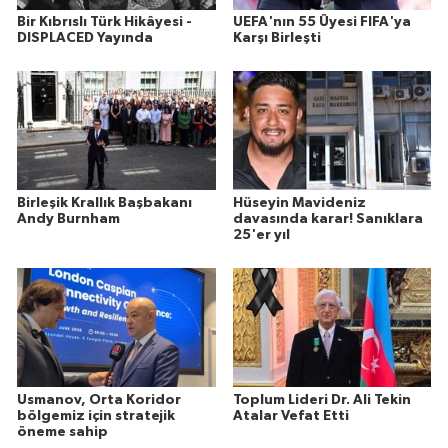
Bir Kıbrıslı Türk Hikâyesi -
UEFA'nın 55 Üyesi FIFA'ya
DISPLACED Yayında
Karşı Birleşti
Birleşik Krallık Başbakanı
Hüseyin Mavideniz
Andy Burnham
davasında karar! Sanıklara
25'er yıl
Usmanov, Orta Koridor
Toplum Lideri Dr. Ali Tekin
bölgemiz için stratejik
Atalar Vefat Etti
öneme sahip