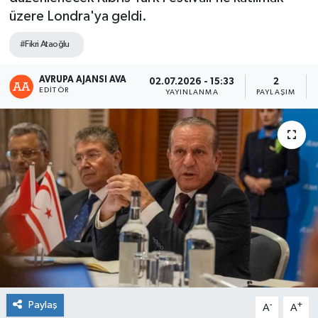
üzere Londra'ya geldi.
#Fikri Ataoğlu
AVRUPA AJANSI AVA
02.07.2026 - 15:33
2
EDITÖR
YAYINLANMA
PAYLAŞIM
Paylaş
-
+
A
A