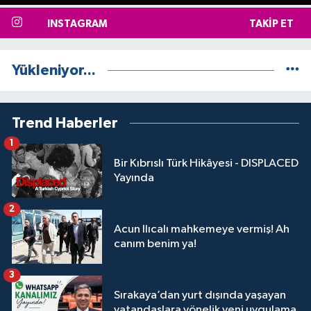
INSTAGRAM
TAKIP ET
Yükleniyor...
Trend Haberler
1
Bir Kıbrıslı Türk Hikâyesi - DISPLACED
Yayında
2
Acun Ilıcalı mahkemeye vermiş! Ah
canım benim ya!
3
Sırakaya’dan yurt dışında yaşayan
vatandaşlara yönelik yeni uygulama