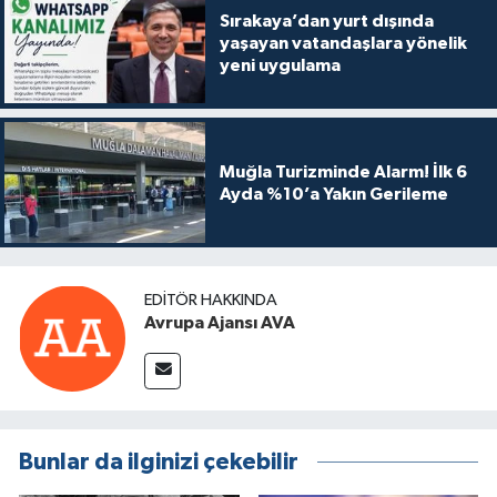
Sırakaya’dan yurt dışında
yaşayan vatandaşlara yönelik
yeni uygulama
Muğla Turizminde Alarm! İlk 6
Ayda %10’a Yakın Gerileme
EDITÖR HAKKINDA
Avrupa Ajansı AVA
Bunlar da ilginizi çekebilir