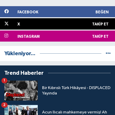
FACEBOOK
BEĞEN
X
TAKIP ET
INSTAGRAM
TAKIP ET
Yükleniyor...
Trend Haberler
1
Bir Kıbrıslı Türk Hikâyesi - DISPLACED
Yayında
2
Acun Ilıcalı mahkemeye vermiş! Ah