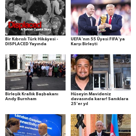
Bir Kıbrıslı Türk Hikâyesi -
UEFA'nın 55 Üyesi FIFA'ya
DISPLACED Yayında
Karşı Birleşti
Birleşik Krallık Başbakanı
Hüseyin Mavideniz
Andy Burnham
davasında karar! Sanıklara
25'er yıl