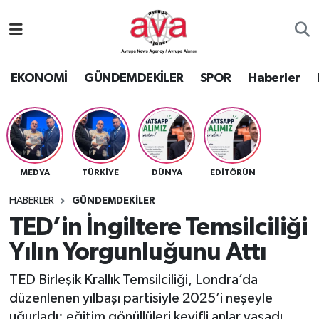
Nöbetçi Eczaneler
EKONOMİ
GÜNDEMDEKİLER
SPOR
Haberler
Hava Durumu
Namaz Vakitleri
Trafik Durumu
MEDYA
TÜRKİYE
DÜNYA
EDİTÖRÜN
Süper Lig Puan Durumu ve Fikstür
HABERLER
GÜNDEMDEKİLER
TED’in İngiltere Temsilciliği
Tüm Manşetler
Yılın Yorgunluğunu Attı
Son Dakika Haberleri
TED Birleşik Krallık Temsilciliği, Londra’da
düzenlenen yılbaşı partisiyle 2025’i neşeyle
Haber Arşivi
uğurladı; eğitim gönüllüleri keyifli anlar yaşadı.