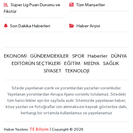
Süper Lig Puan Durumu ve
Tüm Manşetler
Fikstür
Son Dakika Haberleri
Haber Arşivi
EKONOMİ
GÜNDEMDEKİLER
SPOR
Haberler
DÜNYA
EDİTÖRÜN SEÇTİKLERİ
EĞİTİM
MEDYA
SAĞLIK
SİYASET
TEKNOLOJİ
Sitede yayınlanan içerik ve yorumlardan yazarları sorumludur.
Yayınlanan yorumlardan Avrupa Ajansı sorumlu tutulamaz. Sitedeki
tüm harici linkler ayrı bir sayfada açılır. Sitemizde yayınlanan haber,
köşe yazıları ve fotoğraflar izin alınmaksızın kaynak gösterilse dahi,
herhangi bir ortamda kullanılamaz ve yayınlanamaz
Haber Yazılımı:
TE Bilişim
| Copyright © 2026