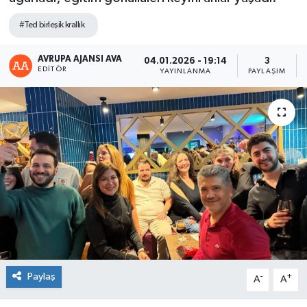
#Ted birleşik krallık
AVRUPA AJANSI AVA
04.01.2026 - 19:14
3
EDITÖR
YAYINLANMA
PAYLAŞIM
Paylaş
-
+
A
A