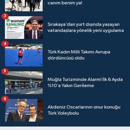
canım benim ya!
3
Sırakaya’dan yurt dışında yaşayan
vatandaşlara yönelik yeni uygulama
4
Türk Kadın Milli Takımı Avrupa
dördüncüsü oldu
5
Muğla Turizminde Alarm! İlk 6 Ayda
%10’a Yakın Gerileme
6
Akdeniz Oscarlarının onur konuğu
Türk Voleybolu