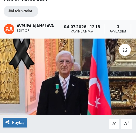
#Ali tekin atalar
AVRUPA AJANSI AVA
04.07.2026 - 12:18
3
EDITÖR
YAYINLANMA
PAYLAŞIM
Paylaş
-
+
A
A