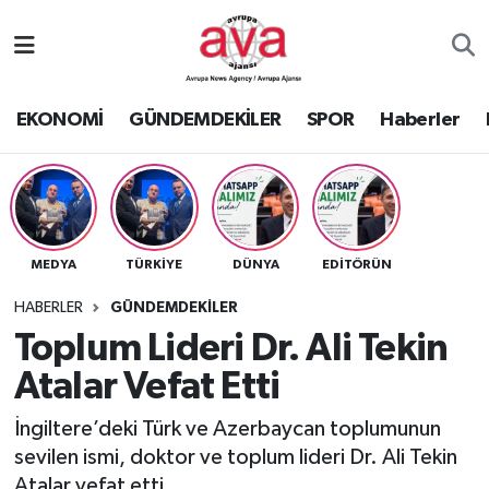
Nöbetçi Eczaneler
EKONOMİ
GÜNDEMDEKİLER
SPOR
Haberler
Hava Durumu
Namaz Vakitleri
Trafik Durumu
MEDYA
TÜRKİYE
DÜNYA
EDİTÖRÜN
Süper Lig Puan Durumu ve Fikstür
HABERLER
GÜNDEMDEKİLER
Toplum Lideri Dr. Ali Tekin
Tüm Manşetler
Atalar Vefat Etti
Son Dakika Haberleri
İngiltere’deki Türk ve Azerbaycan toplumunun
sevilen ismi, doktor ve toplum lideri Dr. Ali Tekin
Haber Arşivi
Atalar vefat etti.