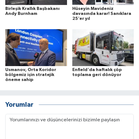
Birleşik Krallık Başbakanı
Hüseyin Mavideniz
Andy Burnham
davasında karar! Sanıklara
25'er yıl
Usmanov, Orta Koridor
Enfield'da haftalık çöp
bölgemiz için stratejik
toplama geri dönüyor
öneme sahip
Yorumlar