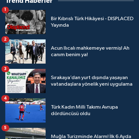
Trend Haberler
1
Bir Kıbrıslı Türk Hikâyesi - DISPLACED
Yayında
2
Acun Ilıcalı mahkemeye vermiş! Ah
canım benim ya!
3
Sırakaya’dan yurt dışında yaşayan
vatandaşlara yönelik yeni uygulama
4
Türk Kadın Milli Takımı Avrupa
dördüncüsü oldu
5
Muğla Turizminde Alarm! İlk 6 Ayda