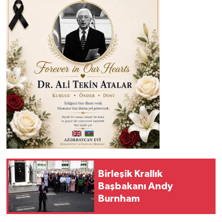
Birleşik Krallık
Başbakanı Andy
Burnham