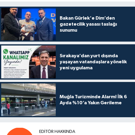
Bakan Gürlek'e Dim’den
gazetecilik yasası taslağı
sunumu
Sırakaya’dan yurt dışında
yaşayan vatandaşlara yönelik
yeni uygulama
Muğla Turizminde Alarm! İlk 6
Ayda %10’a Yakın Gerileme
EDITÖR HAKKINDA