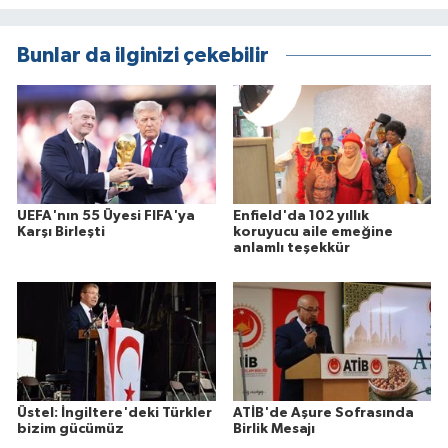
Bunlar da ilginizi çekebilir
UEFA'nın 55 Üyesi FIFA'ya
Enfield'da 102 yıllık
Karşı Birleşti
koruyucu aile emeğine
anlamlı teşekkür
Üstel: İngiltere'deki Türkler
ATİB'de Aşure Sofrasında
bizim gücümüz
Birlik Mesajı