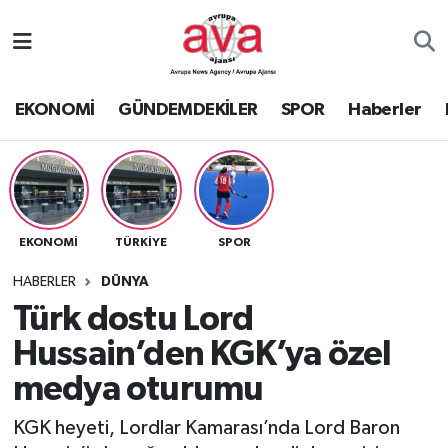
Nöbetçi Eczaneler
EKONOMİ
GÜNDEMDEKİLER
SPOR
Haberler
Hava Durumu
Namaz Vakitleri
Trafik Durumu
EKONOMİ
TÜRKİYE
SPOR
Süper Lig Puan Durumu ve Fikstür
HABERLER
DÜNYA
Türk dostu Lord
Tüm Manşetler
Hussain’den KGK’ya özel
medya oturumu
Son Dakika Haberleri
KGK heyeti, Lordlar Kamarası’nda Lord Baron
Haber Arşivi