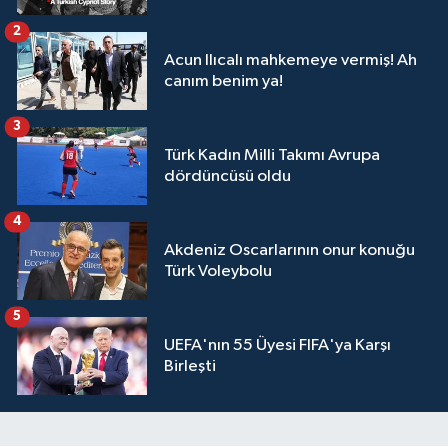
2
Acun Ilıcalı mahkemeye vermiş! Ah
canım benim ya!
3
Türk Kadın Milli Takımı Avrupa
dördüncüsü oldu
4
Akdeniz Oscarlarının onur konuğu
Türk Voleybolu
5
UEFA'nın 55 Üyesi FIFA'ya Karşı
Birleşti