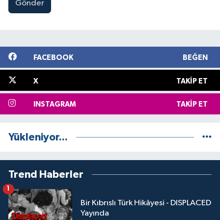
Gönder
FACEBOOK
BEĞEN
X
TAKIP ET
INSTAGRAM
TAKIP ET
Yükleniyor...
Trend Haberler
1
Bir Kıbrıslı Türk Hikâyesi - DISPLACED
Yayında