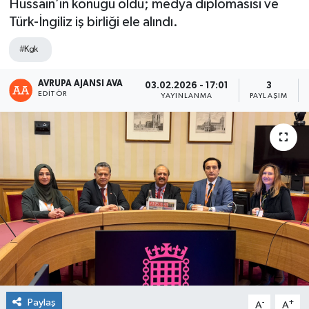
Hussain’in konuğu oldu; medya diplomasisi ve
Türk-İngiliz iş birliği ele alındı.
#Kgk
AVRUPA AJANSI AVA
03.02.2026 - 17:01
3
EDITÖR
YAYINLANMA
PAYLAŞIM
Paylaş
-
+
A
A