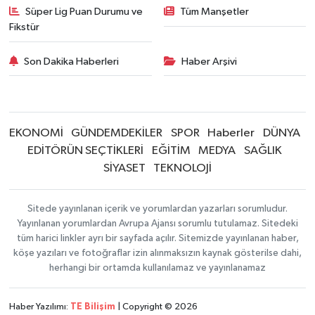
Süper Lig Puan Durumu ve
Tüm Manşetler
Fikstür
Son Dakika Haberleri
Haber Arşivi
EKONOMİ
GÜNDEMDEKİLER
SPOR
Haberler
DÜNYA
EDİTÖRÜN SEÇTİKLERİ
EĞİTİM
MEDYA
SAĞLIK
SİYASET
TEKNOLOJİ
Sitede yayınlanan içerik ve yorumlardan yazarları sorumludur.
Yayınlanan yorumlardan Avrupa Ajansı sorumlu tutulamaz. Sitedeki
tüm harici linkler ayrı bir sayfada açılır. Sitemizde yayınlanan haber,
köşe yazıları ve fotoğraflar izin alınmaksızın kaynak gösterilse dahi,
herhangi bir ortamda kullanılamaz ve yayınlanamaz
Haber Yazılımı:
TE Bilişim
| Copyright © 2026