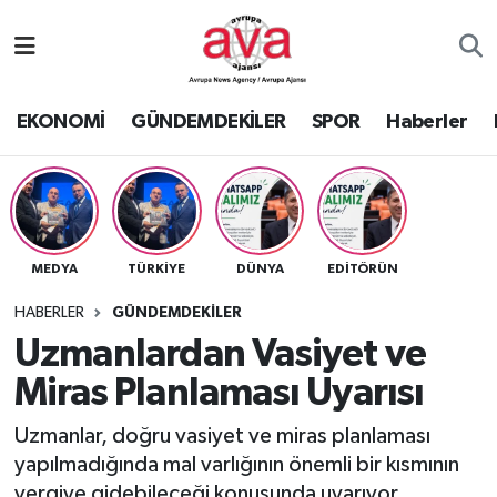
Nöbetçi Eczaneler
EKONOMİ
GÜNDEMDEKİLER
SPOR
Haberler
Hava Durumu
Namaz Vakitleri
Trafik Durumu
MEDYA
TÜRKİYE
DÜNYA
EDİTÖRÜN
Süper Lig Puan Durumu ve Fikstür
HABERLER
GÜNDEMDEKİLER
Uzmanlardan Vasiyet ve
Tüm Manşetler
Miras Planlaması Uyarısı
Son Dakika Haberleri
Uzmanlar, doğru vasiyet ve miras planlaması
yapılmadığında mal varlığının önemli bir kısmının
Haber Arşivi
vergiye gidebileceği konusunda uyarıyor.