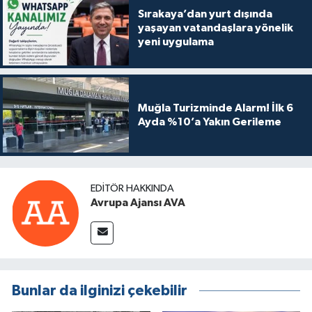
Sırakaya’dan yurt dışında
yaşayan vatandaşlara yönelik
yeni uygulama
Muğla Turizminde Alarm! İlk 6
Ayda %10’a Yakın Gerileme
EDITÖR HAKKINDA
Avrupa Ajansı AVA
Bunlar da ilginizi çekebilir