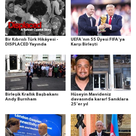
Bir Kıbrıslı Türk Hikâyesi -
UEFA'nın 55 Üyesi FIFA'ya
DISPLACED Yayında
Karşı Birleşti
Birleşik Krallık Başbakanı
Hüseyin Mavideniz
Andy Burnham
davasında karar! Sanıklara
25'er yıl