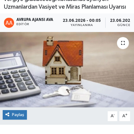
Uzmanlardan Vasiyet ve Miras Planlaması Uyarısı
AVRUPA AJANSI AVA
23.06.2026 - 00:05
23.06.2026 
EDITÖR
YAYINLANMA
GÜNCEL
Paylaş
-
+
A
A