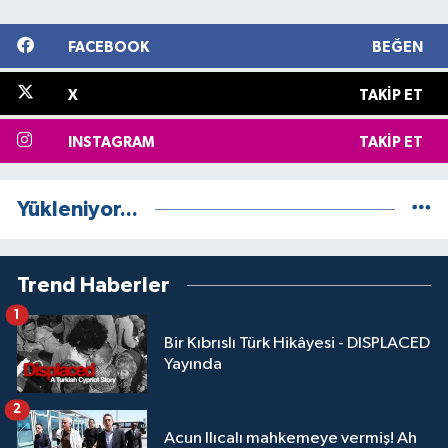
FACEBOOK
BEĞEN
X
TAKIP ET
INSTAGRAM
TAKIP ET
Yükleniyor...
Trend Haberler
1
Bir Kıbrıslı Türk Hikâyesi - DISPLACED
Yayında
2
Acun Ilıcalı mahkemeye vermiş! Ah