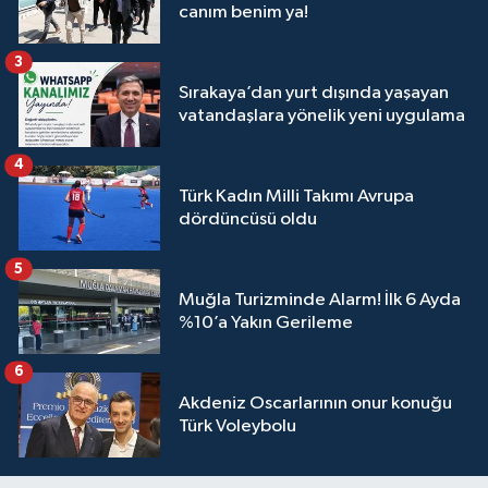
canım benim ya!
3
Sırakaya’dan yurt dışında yaşayan
vatandaşlara yönelik yeni uygulama
4
Türk Kadın Milli Takımı Avrupa
dördüncüsü oldu
5
Muğla Turizminde Alarm! İlk 6 Ayda
%10’a Yakın Gerileme
6
Akdeniz Oscarlarının onur konuğu
Türk Voleybolu