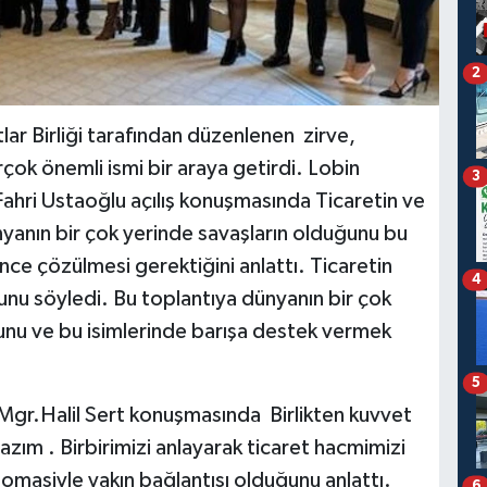
2
r Birliği tarafından düzenlenen zirve,
çok önemli ismi bir araya getirdi. Lobin
3
Fahri Ustaoğlu açılış konuşmasında Ticaretin ve
Dünyanın bir çok yerinde savaşların olduğunu bu
n önce çözülmesi gerektiğini anlattı. Ticaretin
4
u söyledi. Bu toplantıya dünyanın bir çok
ğunu ve bu isimlerinde barışa destek vermek
5
Mgr.Halil Sert konuşmasında Birlikten kuvvet
 lazım . Birbirimizi anlayarak ticaret hacmimizi
omasiyle yakın bağlantısı olduğunu anlattı.
6