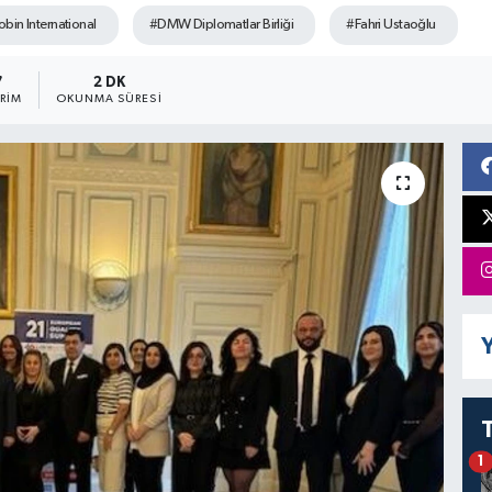
obin International
#DMW Diplomatlar Birliği
#Fahri Ustaoğlu
7
2 DK
RIM
OKUNMA SÜRESI
Y
1