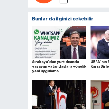
Bunlar da ilginizi çekebilir
Sırakaya’dan yurt dışında
UEFA'nın 
yaşayan vatandaşlara yönelik
Karşı Birle
yeni uygulama