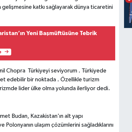
n gelişmesine katkı sağlayarak dünya ticaretini
ristan’ın Yeni Başmüftüsüne Tebrik
e
il Chopra Türkiyeyi seviyorum . Türkiyede
et edebilir bir noktada . Özellikle turizm
urizmde lider ülke olma yolunda ilerliyor dedi.
met Budan, Kazakistan'ın alt yapı
ve Polonyanın ulaşım çözümlerini sağladıklarını