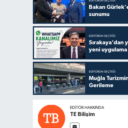
EDITÖRÜN SEÇTIĞI
Bakan Gürlek'e
sunumu
EDITÖRÜN SEÇTIĞI
Sırakaya’dan y
yeni uygulama
EDITÖRÜN SEÇTIĞI
Muğla Turizmin
Gerileme
EDITÖR HAKKINDA
TE Bilişim