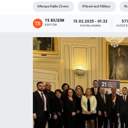
#Avrupa Kalite Zirvesi
#Naval and Military
#L
TE BILIŞIM
15.02.2025 - 01:32
57
EDITÖR
YAYINLANMA
GÖSTE