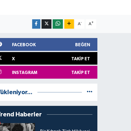
-
+
A
A
FACEBOOK
BEĞEN
X
TAKIP ET
INSTAGRAM
TAKIP ET
ükleniyor...
Trend Haberler