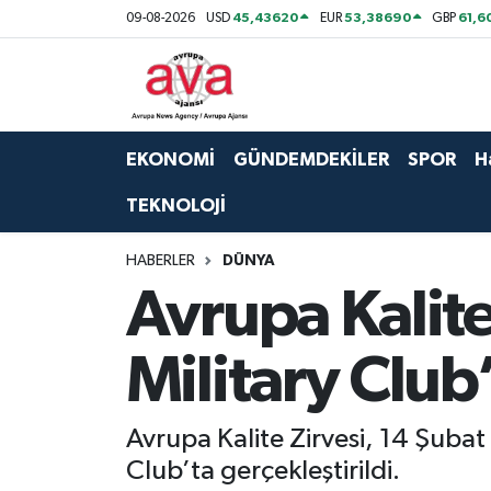
45,43620
53,38690
61,6
09-08-2026
USD
EUR
GBP
Nöbetçi Eczaneler
Hava Durumu
EKONOMİ
GÜNDEMDEKİLER
SPOR
H
Namaz Vakitleri
TEKNOLOJİ
Trafik Durumu
HABERLER
DÜNYA
Avrupa Kalite
Süper Lig Puan Durumu ve Fikstür
Military Club’
Tüm Manşetler
Son Dakika Haberleri
Avrupa Kalite Zirvesi, 14 Şubat
Club’ta gerçekleştirildi.
Haber Arşivi