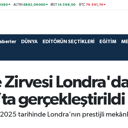
0380
6862,09000
14.598,00
79.591,74
ALTIN
BİST
BTC
aberler
DÜNYA
EDİTÖRÜN SEÇTİKLERİ
EĞİTİM
ME
 Zirvesi Londra'd
ta gerçekleştirildi
 2025 tarihinde Londra’nın prestijli mekân