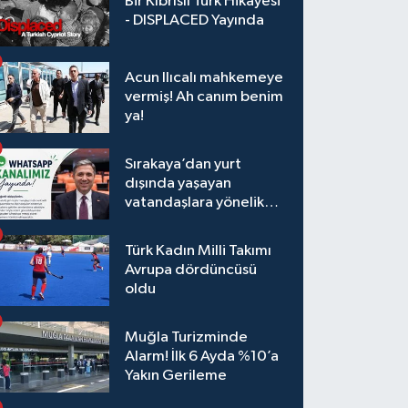
Bir Kıbrıslı Türk Hikâyesi
- DISPLACED Yayında
Acun Ilıcalı mahkemeye
vermiş! Ah canım benim
ya!
Sırakaya’dan yurt
dışında yaşayan
vatandaşlara yönelik
yeni uygulama
Türk Kadın Milli Takımı
Avrupa dördüncüsü
oldu
Muğla Turizminde
Alarm! İlk 6 Ayda %10’a
Yakın Gerileme