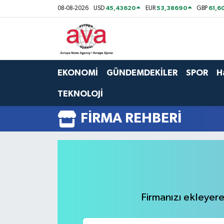
45,43620
53,38690
61,6
08-08-2026
USD
EUR
GBP
Nöbetçi Eczaneler
Hava Durumu
EKONOMİ
GÜNDEMDEKİLER
SPOR
H
Namaz Vakitleri
TEKNOLOJİ
Trafik Durumu
FIRMA REHBERI
Süper Lig Puan Durumu ve Fikstür
Tüm Manşetler
Son Dakika Haberleri
Firmanızı ekleyerek
Haber Arşivi