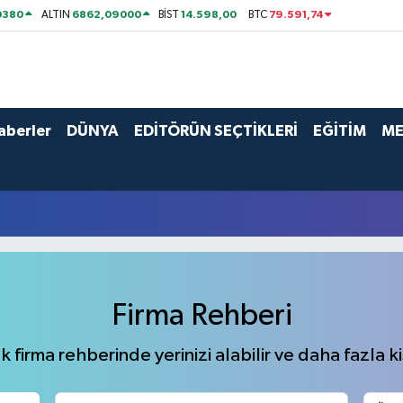
0380
6862,09000
14.598,00
79.591,74
ALTIN
BİST
BTC
aberler
DÜNYA
EDİTÖRÜN SEÇTİKLERİ
EĞİTİM
ME
Firma Rehberi
 firma rehberinde yerinizi alabilir ve daha fazla kiş