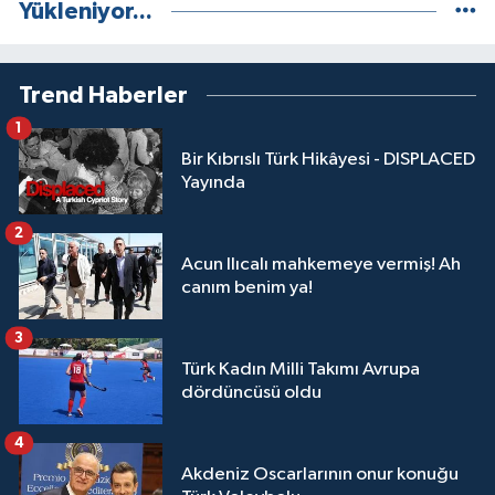
Yükleniyor...
Trend Haberler
1
Bir Kıbrıslı Türk Hikâyesi - DISPLACED
Yayında
2
Acun Ilıcalı mahkemeye vermiş! Ah
canım benim ya!
3
Türk Kadın Milli Takımı Avrupa
dördüncüsü oldu
4
Akdeniz Oscarlarının onur konuğu