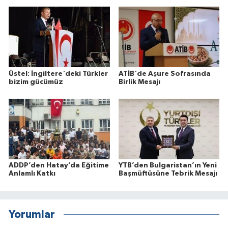
Üstel: İngiltere'deki Türkler
ATİB'de Aşure Sofrasında
bizim gücümüz
Birlik Mesajı
ADDP’den Hatay’da Eğitime
YTB’den Bulgaristan’ın Yeni
Anlamlı Katkı
Başmüftüsüne Tebrik Mesajı
Yorumlar