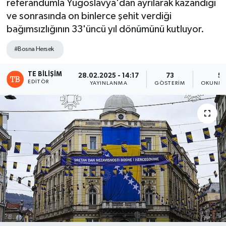
referandumla Yugoslavya'dan ayrılarak kazandığı
ve sonrasında on binlerce şehit verdiği
bağımsızlığının 33'üncü yıl dönümünü kutluyor.
#Bosna Hersek
TE BILIŞIM
28.02.2025 - 14:17
73
5 
EDITÖR
YAYINLANMA
GÖSTERIM
OKUNMA