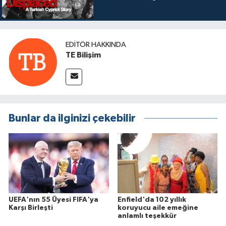
EDITÖR HAKKINDA
TE Bilişim
Bunlar da ilginizi çekebilir
UEFA'nın 55 Üyesi FIFA'ya
Enfield'da 102 yıllık
Karşı Birleşti
koruyucu aile emeğine
anlamlı teşekkür