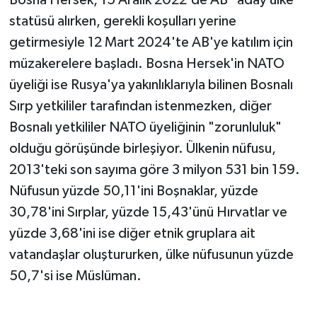
Bosna Hersek, 15 Aralık 2022'de AB "aday ülke"
statüsü alırken, gerekli koşulları yerine
getirmesiyle 12 Mart 2024'te AB'ye katılım için
müzakerelere başladı. Bosna Hersek'in NATO
üyeliği ise Rusya'ya yakınlıklarıyla bilinen Bosnalı
Sırp yetkililer tarafından istenmezken, diğer
Bosnalı yetkililer NATO üyeliğinin "zorunluluk"
olduğu görüşünde birleşiyor. Ülkenin nüfusu,
2013'teki son sayıma göre 3 milyon 531 bin 159.
Nüfusun yüzde 50,11'ini Boşnaklar, yüzde
30,78'ini Sırplar, yüzde 15,43'ünü Hırvatlar ve
yüzde 3,68'ini ise diğer etnik gruplara ait
vatandaşlar oluştururken, ülke nüfusunun yüzde
50,7'si ise Müslüman.