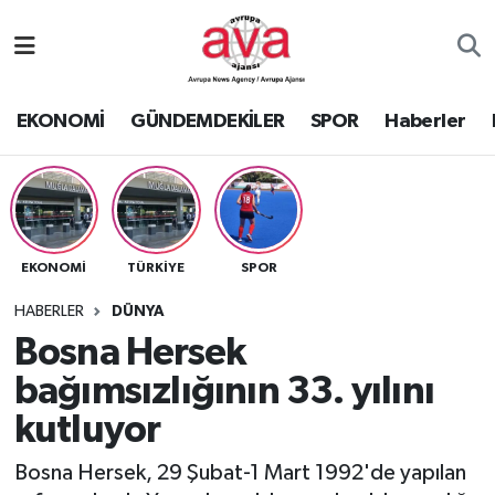
Nöbetçi Eczaneler
EKONOMİ
GÜNDEMDEKİLER
SPOR
Haberler
Hava Durumu
Namaz Vakitleri
Trafik Durumu
EKONOMİ
TÜRKİYE
SPOR
Süper Lig Puan Durumu ve Fikstür
HABERLER
DÜNYA
Bosna Hersek
Tüm Manşetler
bağımsızlığının 33. yılını
kutluyor
Son Dakika Haberleri
Bosna Hersek, 29 Şubat-1 Mart 1992'de yapılan
Haber Arşivi