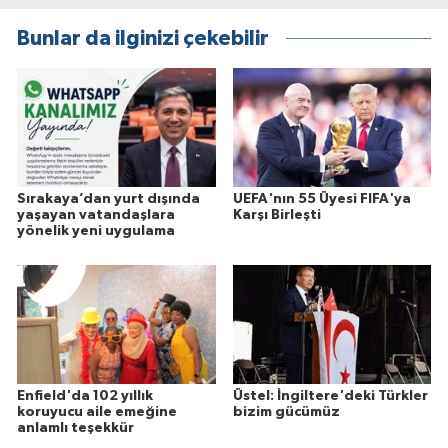
Bunlar da ilginizi çekebilir
Sırakaya’dan yurt dışında
UEFA'nın 55 Üyesi FIFA'ya
yaşayan vatandaşlara
Karşı Birleşti
yönelik yeni uygulama
Enfield'da 102 yıllık
Üstel: İngiltere'deki Türkler
koruyucu aile emeğine
bizim gücümüz
anlamlı teşekkür