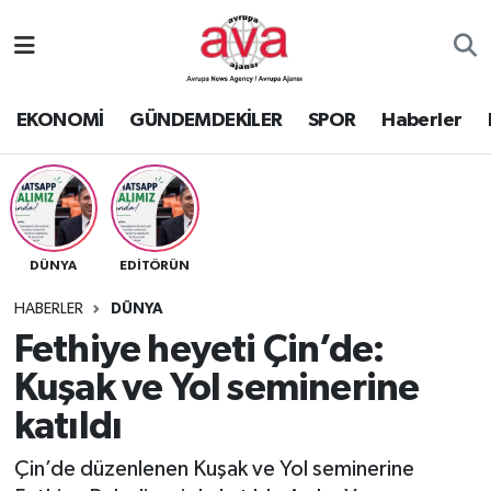
Nöbetçi Eczaneler
EKONOMİ
GÜNDEMDEKİLER
SPOR
Haberler
Hava Durumu
Namaz Vakitleri
Trafik Durumu
DÜNYA
EDİTÖRÜN
Süper Lig Puan Durumu ve Fikstür
HABERLER
DÜNYA
Fethiye heyeti Çin’de:
Tüm Manşetler
Kuşak ve Yol seminerine
katıldı
Son Dakika Haberleri
Çin’de düzenlenen Kuşak ve Yol seminerine
Haber Arşivi