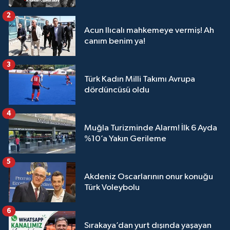
2
Acun Ilıcalı mahkemeye vermiş! Ah
canım benim ya!
3
Türk Kadın Milli Takımı Avrupa
dördüncüsü oldu
4
Muğla Turizminde Alarm! İlk 6 Ayda
%10’a Yakın Gerileme
5
Akdeniz Oscarlarının onur konuğu
Türk Voleybolu
6
Sırakaya’dan yurt dışında yaşayan