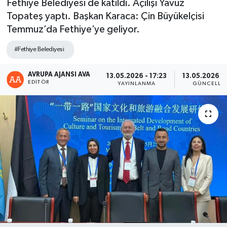
Fethiye Belediyesi de katıldı. Açılışı Yavuz
Topateş yaptı. Başkan Karaca: Çin Büyükelçisi
Temmuz’da Fethiye’ye geliyor.
#Fethiye Belediyesi
AVRUPA AJANSI AVA
13.05.2026 - 17:23
13.05.2026 - 
EDITÖR
YAYINLANMA
GÜNCELLE