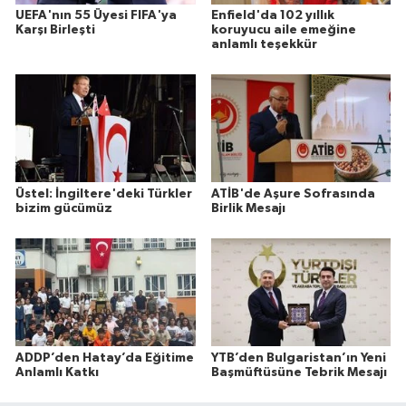
UEFA'nın 55 Üyesi FIFA'ya
Enfield'da 102 yıllık
Karşı Birleşti
koruyucu aile emeğine
anlamlı teşekkür
Üstel: İngiltere'deki Türkler
ATİB'de Aşure Sofrasında
bizim gücümüz
Birlik Mesajı
ADDP’den Hatay’da Eğitime
YTB’den Bulgaristan’ın Yeni
Anlamlı Katkı
Başmüftüsüne Tebrik Mesajı