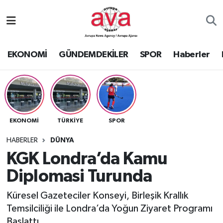
Nöbetçi Eczaneler
EKONOMİ
GÜNDEMDEKİLER
SPOR
Haberler
Hava Durumu
Namaz Vakitleri
Trafik Durumu
EKONOMİ
TÜRKİYE
SPOR
Süper Lig Puan Durumu ve Fikstür
HABERLER
DÜNYA
KGK Londra’da Kamu
Tüm Manşetler
Diplomasi Turunda
Son Dakika Haberleri
Küresel Gazeteciler Konseyi, Birleşik Krallık
Temsilciliği ile Londra’da Yoğun Ziyaret Programı
Haber Arşivi
Başlattı