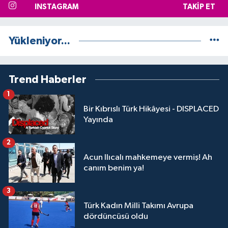
INSTAGRAM
TAKIP ET
Yükleniyor...
Trend Haberler
1
Bir Kıbrıslı Türk Hikâyesi - DISPLACED
Yayında
2
Acun Ilıcalı mahkemeye vermiş! Ah
canım benim ya!
3
Türk Kadın Milli Takımı Avrupa
dördüncüsü oldu