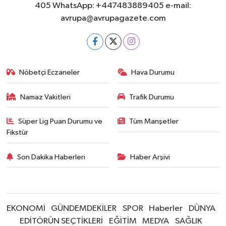
405 WhatsApp: +447483889405 e-mail:
avrupa@avrupagazete.com
Nöbetçi Eczaneler
Hava Durumu
Namaz Vakitleri
Trafik Durumu
Süper Lig Puan Durumu ve
Tüm Manşetler
Fikstür
Son Dakika Haberleri
Haber Arşivi
EKONOMİ
GÜNDEMDEKİLER
SPOR
Haberler
DÜNYA
EDİTÖRÜN SEÇTİKLERİ
EĞİTİM
MEDYA
SAĞLIK