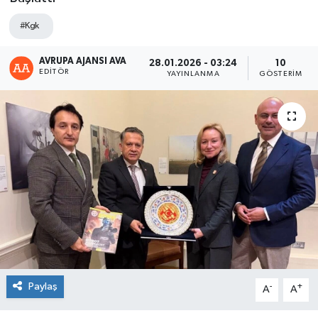
#Kgk
AVRUPA AJANSI AVA
28.01.2026 - 03:24
10
EDITÖR
YAYINLANMA
GÖSTERIM
Paylaş
-
+
A
A