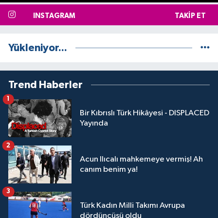
INSTAGRAM
TAKIP ET
Yükleniyor...
Trend Haberler
1
Bir Kıbrıslı Türk Hikâyesi - DISPLACED
Yayında
2
Acun Ilıcalı mahkemeye vermiş! Ah
canım benim ya!
3
Türk Kadın Milli Takımı Avrupa
dördüncüsü oldu