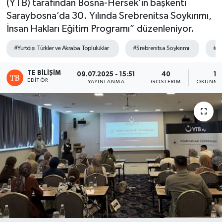
(YTB) tarafından Bosna-Hersek’in başkenti
Saraybosna’da 30. Yılında Srebrenitsa Soykırımı,
İnsan Hakları Eğitim Programı” düzenleniyor.
#Yurtdışı Türkler ve Akraba Topluluklar
#Srebrenitsa Soykırımı
#YT
TE BILIŞIM
09.07.2025 - 15:51
40
1 
EDITÖR
YAYINLANMA
GÖSTERIM
OKUNMA 