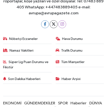
röportajlar, köşe yazıları ve özel dosyalar. Tel: 07483 889
405 WhatsApp: +447483889405 e-mail:
avrupa@avrupagazete.com
Nöbetçi Eczaneler
Hava Durumu
Namaz Vakitleri
Trafik Durumu
Süper Lig Puan Durumu ve
Tüm Manşetler
Fikstür
Son Dakika Haberleri
Haber Arşivi
EKONOMİ
GÜNDEMDEKİLER
SPOR
Haberler
DÜNYA