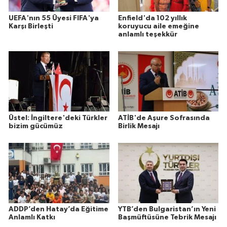
UEFA'nın 55 Üyesi FIFA'ya
Enfield'da 102 yıllık
Karşı Birleşti
koruyucu aile emeğine
anlamlı teşekkür
Üstel: İngiltere'deki Türkler
ATİB'de Aşure Sofrasında
bizim gücümüz
Birlik Mesajı
ADDP’den Hatay’da Eğitime
YTB’den Bulgaristan’ın Yeni
Anlamlı Katkı
Başmüftüsüne Tebrik Mesajı