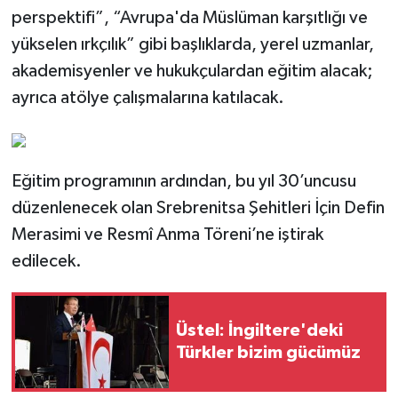
perspektifi”, “Avrupa'da Müslüman karşıtlığı ve
yükselen ırkçılık” gibi başlıklarda, yerel uzmanlar,
akademisyenler ve hukukçulardan eğitim alacak;
ayrıca atölye çalışmalarına katılacak.
Eğitim programının ardından, bu yıl 30’uncusu
düzenlenecek olan Srebrenitsa Şehitleri İçin Defin
Merasimi ve Resmî Anma Töreni’ne iştirak
edilecek.
Üstel: İngiltere'deki
Türkler bizim gücümüz