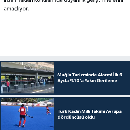
insan hakları konularında duyarlılık geliştirmelerini
amaçlıyor.
Muğla Turizminde Alarm! İlk 6
Ayda %10’a Yakın Gerileme
Türk Kadın Milli Takımı Avrupa
dördüncüsü oldu