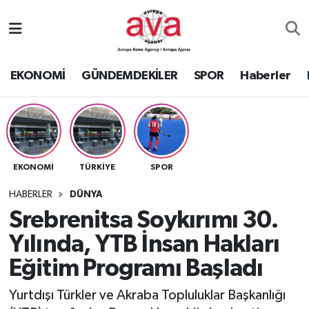
Nöbetçi Eczaneler
EKONOMİ
GÜNDEMDEKİLER
SPOR
Haberler
Hava Durumu
Namaz Vakitleri
Trafik Durumu
EKONOMİ
TÜRKİYE
SPOR
Süper Lig Puan Durumu ve Fikstür
HABERLER
DÜNYA
Srebrenitsa Soykırımı 30.
Tüm Manşetler
Yılında, YTB İnsan Hakları
Eğitim Programı Başladı
Son Dakika Haberleri
Yurtdışı Türkler ve Akraba Topluluklar Başkanlığı
Haber Arşivi