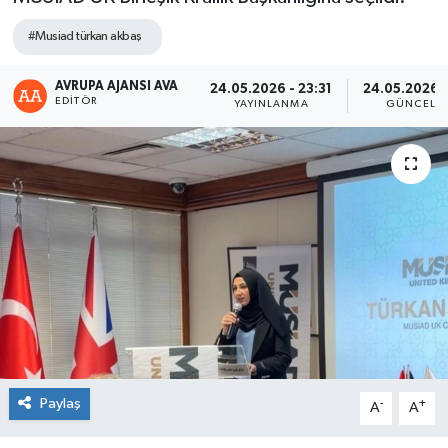
#Musiad türkan akbaş
AVRUPA AJANSI AVA
24.05.2026 - 23:31
24.05.2026 -
EDITÖR
YAYINLANMA
GÜNCELL
Paylaş
-
+
A
A