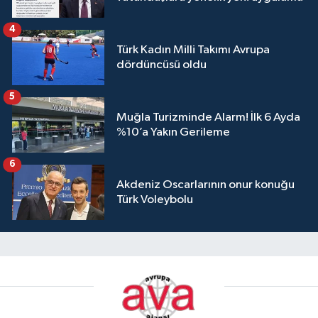
4
Türk Kadın Milli Takımı Avrupa
dördüncüsü oldu
5
Muğla Turizminde Alarm! İlk 6 Ayda
%10’a Yakın Gerileme
6
Akdeniz Oscarlarının onur konuğu
Türk Voleybolu