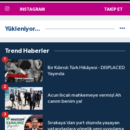
INSTAGRAM
TAKIP ET
Yükleniyor...
Trend Haberler
1
Bir Kıbrıslı Türk Hikâyesi - DISPLACED
Yayında
2
Acun Ilıcalı mahkemeye vermiş! Ah
canım benim ya!
3
Sırakaya’dan yurt dışında yaşayan
vatandaşlara yönelik yeni uygulama