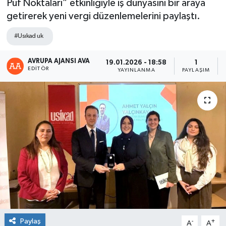
Püf Noktaları” etkinliğiyle iş dünyasını bir araya
getirerek yeni vergi düzenlemelerini paylaştı.
#Usıkad uk
AVRUPA AJANSI AVA
19.01.2026 - 18:58
1
EDITÖR
YAYINLANMA
PAYLAŞIM
Paylaş
-
+
A
A