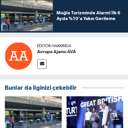
Muğla Turizminde Alarm! İlk 6
Ayda %10’a Yakın Gerileme
EDITÖR HAKKINDA
Avrupa Ajansı AVA
Bunlar da ilginizi çekebilir