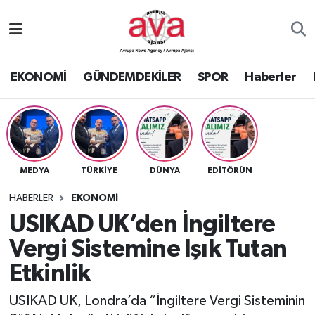
Nöbetçi Eczaneler
EKONOMİ
GÜNDEMDEKİLER
SPOR
Haberler
Hava Durumu
Namaz Vakitleri
Trafik Durumu
MEDYA
TÜRKİYE
DÜNYA
EDİTÖRÜN
Süper Lig Puan Durumu ve Fikstür
HABERLER
EKONOMİ
USIKAD UK’den İngiltere
Tüm Manşetler
Vergi Sistemine Işık Tutan
Etkinlik
Son Dakika Haberleri
USIKAD UK, Londra’da “İngiltere Vergi Sisteminin
Haber Arşivi