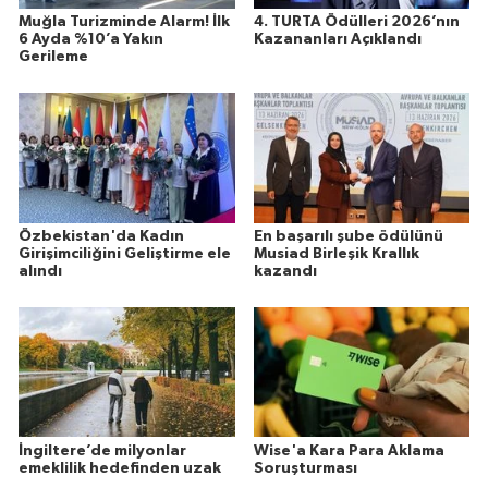
Muğla Turizminde Alarm! İlk
4. TURTA Ödülleri 2026’nın
6 Ayda %10’a Yakın
Kazananları Açıklandı
Gerileme
Özbekistan'da Kadın
En başarılı şube ödülünü
Girişimciliğini Geliştirme ele
Musiad Birleşik Krallık
alındı
kazandı
İngiltere’de milyonlar
Wise'a Kara Para Aklama
emeklilik hedefinden uzak
Soruşturması