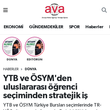
Nöbetçi Eczaneler
EKONOMİ
GÜNDEMDEKİLER
SPOR
Haberler
Hava Durumu
Namaz Vakitleri
Trafik Durumu
DÜNYA
EDİTÖRÜN
Süper Lig Puan Durumu ve Fikstür
HABERLER
DÜNYA
YTB ve ÖSYM'den
Tüm Manşetler
uluslararası öğrenci
seçiminden stratejik iş
Son Dakika Haberleri
YTB ve ÖSYM Türkiye Bursları seçimlerinde TR-
Haber Arşivi