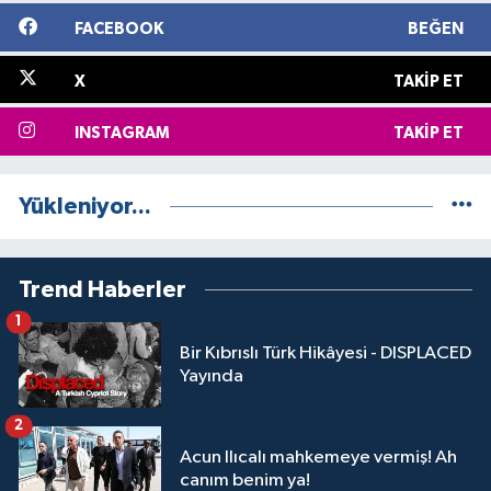
FACEBOOK
BEĞEN
X
TAKIP ET
INSTAGRAM
TAKIP ET
Yükleniyor...
Trend Haberler
1
Bir Kıbrıslı Türk Hikâyesi - DISPLACED
Yayında
2
Acun Ilıcalı mahkemeye vermiş! Ah
canım benim ya!