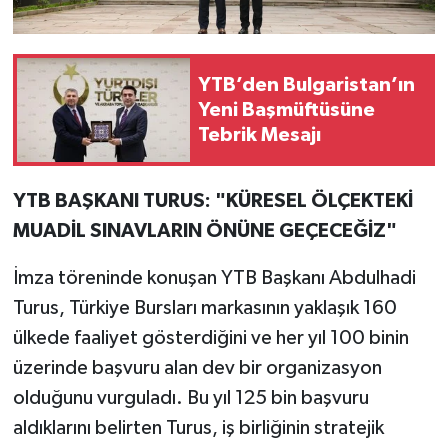
YTB’den Bulgaristan’ın
Yeni Başmüftüsüne
Tebrik Mesajı
YTB BAŞKANI TURUS: "KÜRESEL ÖLÇEKTEKİ
MUADİL SINAVLARIN ÖNÜNE GEÇECEĞİZ"
İmza töreninde konuşan YTB Başkanı Abdulhadi
Turus, Türkiye Bursları markasının yaklaşık 160
ülkede faaliyet gösterdiğini ve her yıl 100 binin
üzerinde başvuru alan dev bir organizasyon
olduğunu vurguladı. Bu yıl 125 bin başvuru
aldıklarını belirten Turus, iş birliğinin stratejik