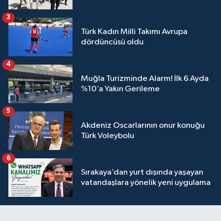
3
Türk Kadın Milli Takımı Avrupa
dördüncüsü oldu
4
Muğla Turizminde Alarm! İlk 6 Ayda
%10’a Yakın Gerileme
5
Akdeniz Oscarlarının onur konuğu
Türk Voleybolu
6
Sırakaya’dan yurt dışında yaşayan
vatandaşlara yönelik yeni uygulama