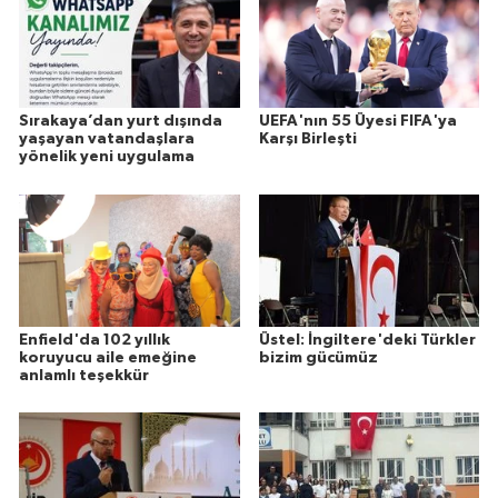
Sırakaya’dan yurt dışında
UEFA'nın 55 Üyesi FIFA'ya
yaşayan vatandaşlara
Karşı Birleşti
yönelik yeni uygulama
Enfield'da 102 yıllık
Üstel: İngiltere'deki Türkler
koruyucu aile emeğine
bizim gücümüz
anlamlı teşekkür