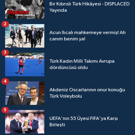
Bir Kıbrıslı Türk Hikâyesi - DISPLACED
Yayında
2
Acun Ilıcalı mahkemeye vermiş! Ah
canım benim ya!
3
Türk Kadın Milli Takımı Avrupa
dördüncüsü oldu
4
Akdeniz Oscarlarının onur konuğu
Türk Voleybolu
5
UEFA'nın 55 Üyesi FIFA'ya Karşı
Birleşti