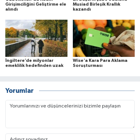
Girişimciliğini Geliştirme ele
Musiad Birleşik Krallık
alındı
kazandı
İngiltere’de milyonlar
Wise'a Kara Para Aklama
emeklilik hedefinden uzak
Soruşturması
Yorumlar