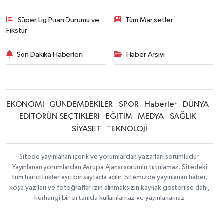
Süper Lig Puan Durumu ve
Tüm Manşetler
Fikstür
Son Dakika Haberleri
Haber Arşivi
EKONOMİ
GÜNDEMDEKİLER
SPOR
Haberler
DÜNYA
EDİTÖRÜN SEÇTİKLERİ
EĞİTİM
MEDYA
SAĞLIK
SİYASET
TEKNOLOJİ
Sitede yayınlanan içerik ve yorumlardan yazarları sorumludur.
Yayınlanan yorumlardan Avrupa Ajansı sorumlu tutulamaz. Sitedeki
tüm harici linkler ayrı bir sayfada açılır. Sitemizde yayınlanan haber,
köşe yazıları ve fotoğraflar izin alınmaksızın kaynak gösterilse dahi,
herhangi bir ortamda kullanılamaz ve yayınlanamaz