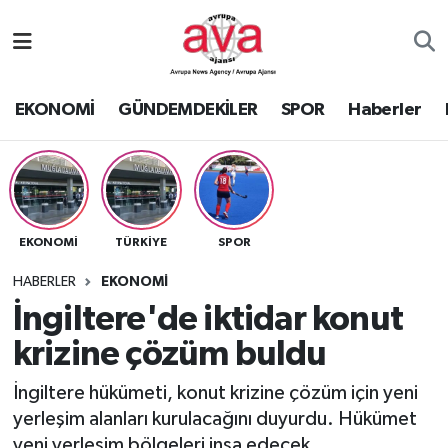
Nöbetçi Eczaneler
EKONOMİ
GÜNDEMDEKİLER
SPOR
Haberler
Hava Durumu
Namaz Vakitleri
Trafik Durumu
EKONOMİ
TÜRKİYE
SPOR
Süper Lig Puan Durumu ve Fikstür
HABERLER
EKONOMİ
İngiltere'de iktidar konut
Tüm Manşetler
krizine çözüm buldu
Son Dakika Haberleri
İngiltere hükümeti, konut krizine çözüm için yeni
yerleşim alanları kurulacağını duyurdu. Hükümet
Haber Arşivi
yeni yerleşim bölgeleri inşa edecek