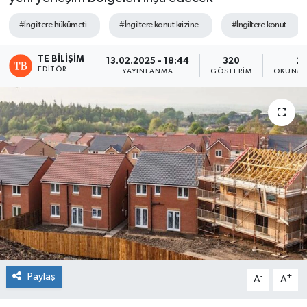
#İngiltere hükümeti
#İngiltere konut krizine
#İngiltere konut
TE BILIŞIM
13.02.2025 - 18:44
320
2 
EDITÖR
YAYINLANMA
GÖSTERIM
OKUNMA
Paylaş
-
+
A
A