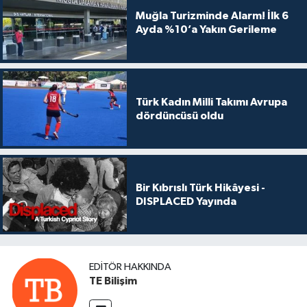
Muğla Turizminde Alarm! İlk 6
Ayda %10’a Yakın Gerileme
Türk Kadın Milli Takımı Avrupa
dördüncüsü oldu
Bir Kıbrıslı Türk Hikâyesi -
DISPLACED Yayında
EDITÖR HAKKINDA
TE Bilişim