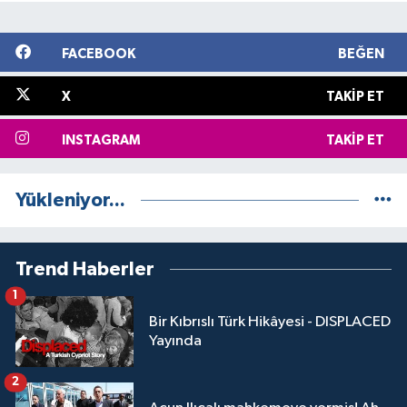
FACEBOOK
BEĞEN
X
TAKIP ET
INSTAGRAM
TAKIP ET
Yükleniyor...
Trend Haberler
1
Bir Kıbrıslı Türk Hikâyesi - DISPLACED
Yayında
2