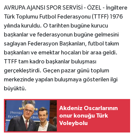
AVRUPA AJANSI SPOR SERVİSİ - ÖZEL - İngiltere
Türk Toplumu Futbol Federasyonu (TTFF) 1976
yılında kuruldu. O tarihten bugüne kurucu
baṣkanlar ve federasyonun bugüne gelmesini
saglayan Federasyon Baṣkanları, futbol takım
baṣkanları ve emektar hocaları bir araa geldi.
TTFF tam kadro başkanlar buluşması
gerçekleştirdi. Geçen pazar günü toplum
merkezinde yapılan buluşmaya gösterilen ilgi
büyüktü.
Akdeniz Oscarlarının
onur konuğu Türk
Voleybolu