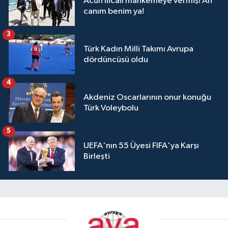
Acun Ilıcalı mahkemeye vermiş! Ah
canım benim ya!
3
Türk Kadın Milli Takımı Avrupa
dördüncüsü oldu
4
Akdeniz Oscarlarının onur konuğu
Türk Voleybolu
5
UEFA'nın 55 Üyesi FIFA'ya Karşı
Birleşti