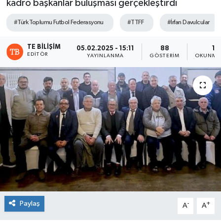
kadro başkanlar buluşması gerçekleştirdi
#Türk Toplumu Futbol Federasyonu
#TTFF
#İrfan Davulcular
TE BILIŞIM
05.02.2025 - 15:11
88
1 
EDITÖR
YAYINLANMA
GÖSTERIM
OKUNMA 
Paylaş
-
+
A
A