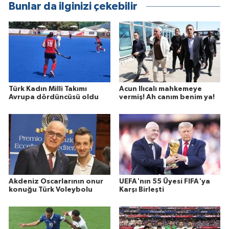
Bunlar da ilginizi çekebilir
Türk Kadın Milli Takımı
Acun Ilıcalı mahkemeye
Avrupa dördüncüsü oldu
vermiş! Ah canım benim ya!
Akdeniz Oscarlarının onur
UEFA'nın 55 Üyesi FIFA'ya
konuğu Türk Voleybolu
Karşı Birleşti