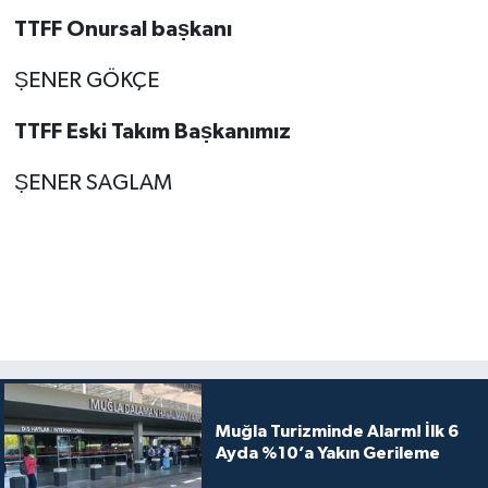
TTFF Onursal baṣkanı
ṢENER GÖKÇE
TTFF Eski Takım Baṣkanımız
ṢENER SAGLAM
Muğla Turizminde Alarm! İlk 6
Ayda %10’a Yakın Gerileme