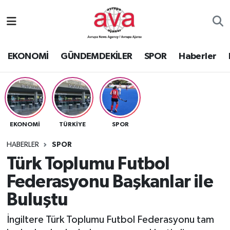
Nöbetçi Eczaneler
EKONOMİ
GÜNDEMDEKİLER
SPOR
Haberler
Hava Durumu
Namaz Vakitleri
Trafik Durumu
EKONOMİ
TÜRKİYE
SPOR
Süper Lig Puan Durumu ve Fikstür
HABERLER
SPOR
Türk Toplumu Futbol
Tüm Manşetler
Federasyonu Başkanlar ile
Buluştu
Son Dakika Haberleri
İngiltere Türk Toplumu Futbol Federasyonu tam
Haber Arşivi