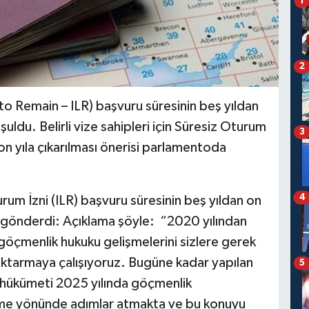
1
2
to Remain – ILR) başvuru süresinin beş yıldan
uşuldu. Belirli vize sahipleri için Süresiz Oturum
3
 on yıla çıkarılması önerisi parlamentoda
4
um İzni (ILR) başvuru süresinin beş yıldan on
lama gönderdi: Açıklama şöyle: “2020 yılından
göçmenlik hukuku gelişmelerini sizlere gerek
a aktarmaya çalışıyoruz. Bugüne kadar yapılan
5
lık hükümeti 2025 yılında göçmenlik
tirme yönünde adımlar atmakta ve bu konuyu