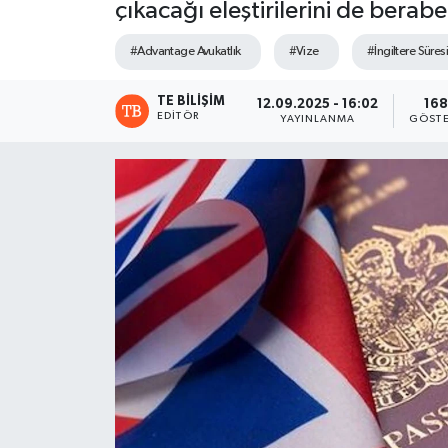
çıkacağı eleştirilerini de berabe
#Advantage Avukatlık
#Vize
#İngiltere Süres
TE BILIŞIM
12.09.2025 - 16:02
168
EDITÖR
YAYINLANMA
GÖSTE