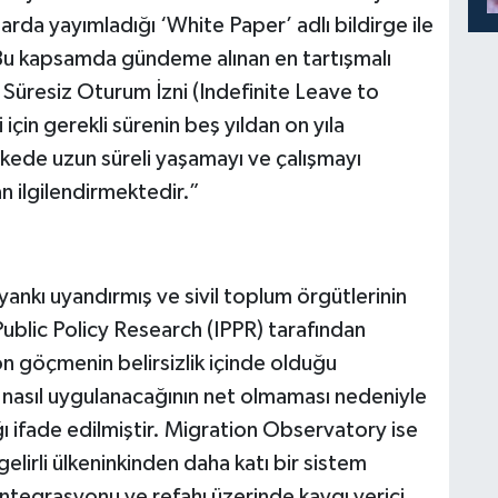
arda yayımladığı ‘White Paper’ adlı bildirge ile
 Bu kapsamda gündeme alınan en tartışmalı
in Süresiz Oturum İzni (Indefinite Leave to
çin gerekli sürenin beş yıldan on yıla
 ülkede uzun süreli yaşamayı ve çalışmayı
n ilgilendirmektedir.”
nkı uyandırmış ve sivil toplum örgütlerinin
 Public Policy Research (IPPR) tarafından
on göçmenin belirsizlik içinde olduğu
ve nasıl uygulanacağının net olmaması nedeniyle
dığı ifade edilmiştir. Migration Observatory ise
 gelirli ülkeninkinden daha katı bir sistem
tegrasyonu ve refahı üzerinde kaygı verici