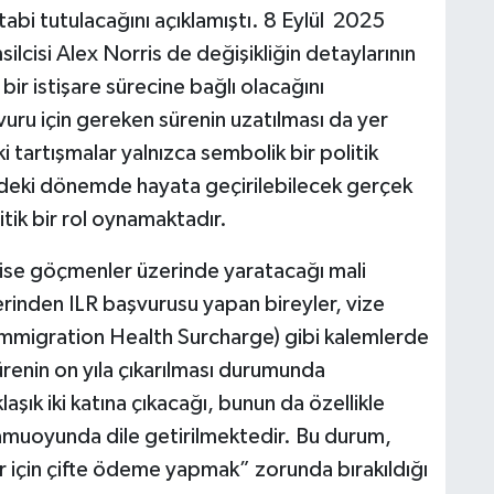
 tabi tutulacağını açıklamıştı. 8 Eylül 2025
cisi Alex Norris de değişikliğin detaylarının
 bir istişare sürecine bağlı olacağını
vuru için gereken sürenin uzatılması da yer
 tartışmalar yalnızca sembolik bir politik
eki dönemde hayata geçirilebilecek gerçek
itik bir rol oynamaktadır.
u ise göçmenler üzerinde yaratacağı mali
üzerinden ILR başvurusu yapan bireyler, vize
 (Immigration Health Surcharge) gibi kalemlerde
enin on yıla çıkarılması durumunda
şık iki katına çıkacağı, bunun da özellikle
ı kamuoyunda dile getirilmektedir. Bu durum,
r için çifte ödeme yapmak” zorunda bırakıldığı