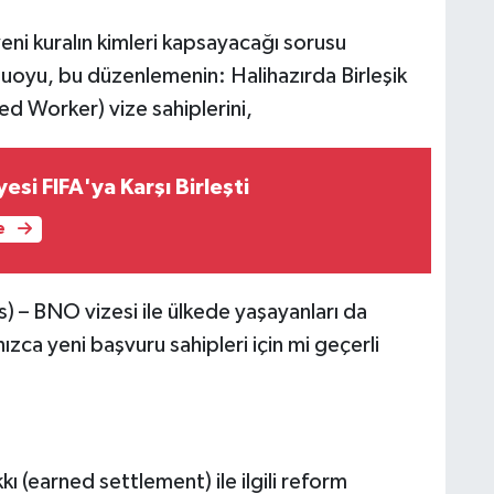
 yeni kuralın kimleri kapsayacağı sorusu
muoyu, bu düzenlemenin: Halihazırda Birleşik
lled Worker) vize sahiplerini,
esi FIFA'ya Karşı Birleşti
e
 – BNO vizesi ile ülkede yaşayanları da
ca yeni başvuru sahipleri için mi geçerli
 (earned settlement) ile ilgili reform