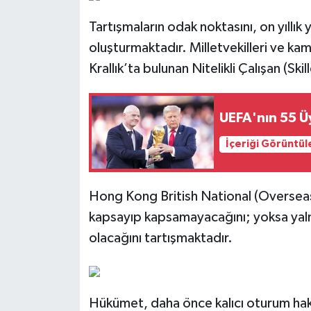
Tartışmaların odak noktasını, on yıllık
oluşturmaktadır. Milletvekilleri ve ka
Krallık’ta bulunan Nitelikli Çalışan (Ski
UEFA'nın 55 Üy
İçeriği Görüntül
Hong Kong British National (Overseas)
kapsayıp kapsamayacağını; yoksa yalnız
olacağını tartışmaktadır.
Hükümet, daha önce kalıcı oturum hakkı