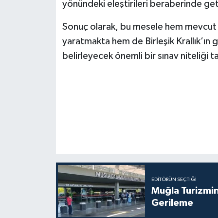
yönündeki eleştirileri beraberinde get
Sonuç olarak, bu mesele hem mevcut viz
yaratmakta hem de Birleşik Krallık’ın 
belirleyecek önemli bir sınav niteliği t
EDITÖRÜN SEÇTIĞI
Muğla Turizmin
Gerileme