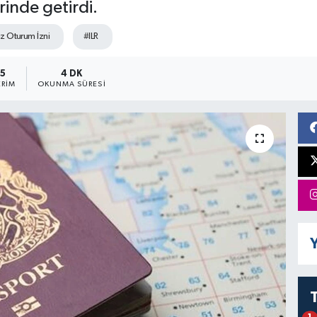
rinde getirdi.
iz Oturum İzni
#ILR
5
4 DK
RIM
OKUNMA SÜRESI
Y