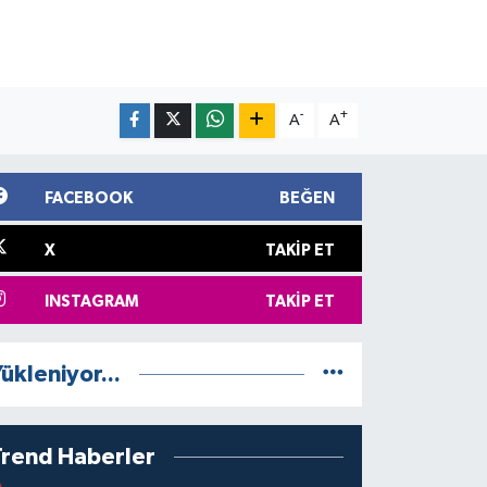
-
+
A
A
FACEBOOK
BEĞEN
X
TAKIP ET
INSTAGRAM
TAKIP ET
ükleniyor...
Trend Haberler