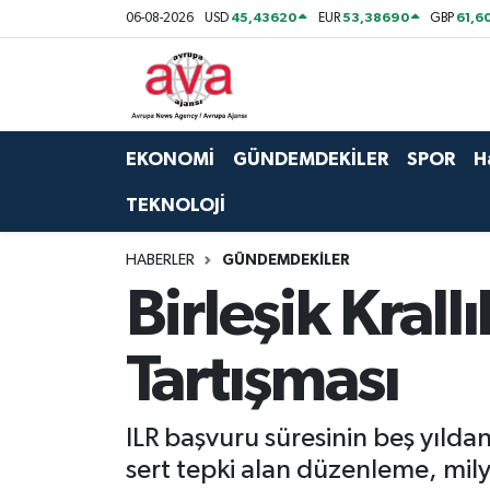
45,43620
53,38690
61,6
06-08-2026
USD
EUR
GBP
Nöbetçi Eczaneler
Hava Durumu
EKONOMİ
GÜNDEMDEKİLER
SPOR
H
Namaz Vakitleri
TEKNOLOJİ
Trafik Durumu
HABERLER
GÜNDEMDEKİLER
Birleşik Krall
Süper Lig Puan Durumu ve Fikstür
Tartışması
Tüm Manşetler
Son Dakika Haberleri
ILR başvuru süresinin beş yılda
sert tepki alan düzenleme, milyo
Haber Arşivi