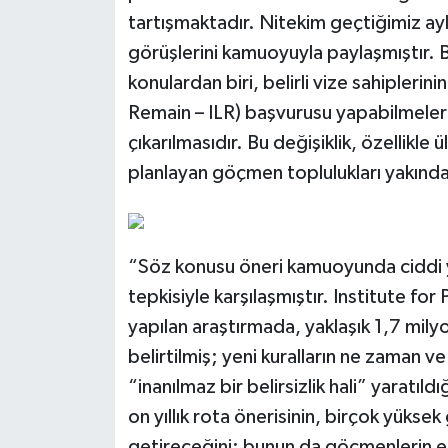
tartışmaktadır. Nitekim geçtiğimiz ayl
görüşlerini kamuoyuyla paylaşmıştır.
konulardan biri, belirli vize sahiplerin
Remain – ILR) başvurusu yapabilmeleri i
çıkarılmasıdır. Bu değişiklik, özellikle
planlayan göçmen toplulukları yakında
“Söz konusu öneri kamuoyunda ciddi ya
tepkisiyle karşılaşmıştır. Institute for
yapılan araştırmada, yaklaşık 1,7 mily
belirtilmiş; yeni kuralların ne zaman 
“inanılmaz bir belirsizlik hali” yaratıl
on yıllık rota önerisinin, birçok yüksek
getireceğini; bunun da göçmenlerin en