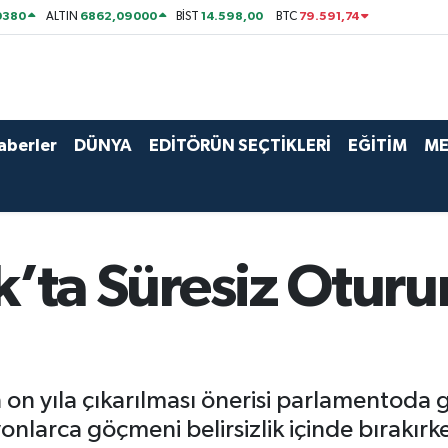
0380
6862,09000
14.598,00
79.591,74
ALTIN
BİST
BTC
aberler
DÜNYA
EDİTÖRÜN SEÇTİKLERİ
EĞİTİM
ME
ık’ta Süresiz Oturum
n on yıla çıkarılması önerisi parlamentoda
nlarca göçmeni belirsizlik içinde bırakırke