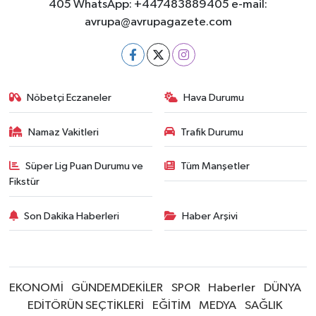
405 WhatsApp: +447483889405 e-mail:
avrupa@avrupagazete.com
Nöbetçi Eczaneler
Hava Durumu
Namaz Vakitleri
Trafik Durumu
Süper Lig Puan Durumu ve
Tüm Manşetler
Fikstür
Son Dakika Haberleri
Haber Arşivi
EKONOMİ
GÜNDEMDEKİLER
SPOR
Haberler
DÜNYA
EDİTÖRÜN SEÇTİKLERİ
EĞİTİM
MEDYA
SAĞLIK