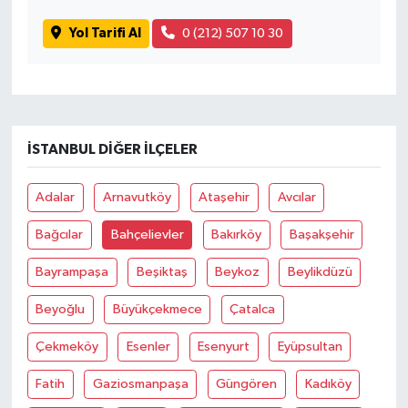
Yol Tarifi Al
0 (212) 507 10 30
İSTANBUL DIĞER İLÇELER
Adalar
Arnavutköy
Ataşehir
Avcılar
Bağcılar
Bahçelievler
Bakırköy
Başakşehir
Bayrampaşa
Beşiktaş
Beykoz
Beylikdüzü
Beyoğlu
Büyükçekmece
Çatalca
Çekmeköy
Esenler
Esenyurt
Eyüpsultan
Fatih
Gaziosmanpaşa
Güngören
Kadıköy