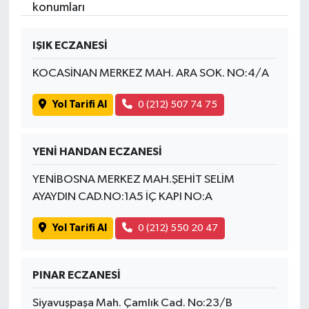
konumları
IŞIK ECZANESİ
KOCASİNAN MERKEZ MAH. ARA SOK. NO:4/A
Yol Tarifi Al
0 (212) 507 74 75
YENİ HANDAN ECZANESİ
YENİBOSNA MERKEZ MAH.ŞEHİT SELİM
AYAYDIN CAD.NO:1A5 İÇ KAPI NO:A
Yol Tarifi Al
0 (212) 550 20 47
PINAR ECZANESİ
Siyavuşpaşa Mah. Çamlık Cad. No:23/B