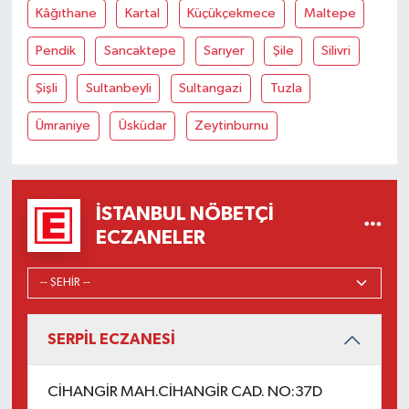
Kâğıthane
Kartal
Küçükçekmece
Maltepe
Pendik
Sancaktepe
Sarıyer
Şile
Silivri
Şişli
Sultanbeyli
Sultangazi
Tuzla
Ümraniye
Üsküdar
Zeytinburnu
İSTANBUL NÖBETÇI
ECZANELER
SERPİL ECZANESİ
CİHANGİR MAH.CİHANGİR CAD. NO:37D