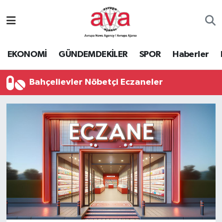
Nöbetçi Eczaneler
EKONOMİ
GÜNDEMDEKİLER
SPOR
Haberler
Hava Durumu
Bahçelievler Nöbetçi Eczaneler
Namaz Vakitleri
Trafik Durumu
Süper Lig Puan Durumu ve Fikstür
Tüm Manşetler
Son Dakika Haberleri
Haber Arşivi