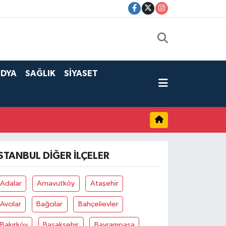
DYA
SAĞLIK
SİYASET
İSTANBUL DIĞER İLÇELER
Adalar
Arnavutköy
Ataşehir
Avcılar
Bağcılar
Bahçelievler
Bakırköy
Başakşehir
Bayrampaşa