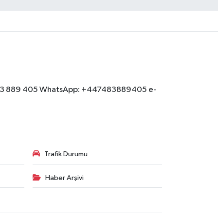
: 07483 889 405 WhatsApp: +447483889405 e-
Trafik Durumu
Haber Arşivi