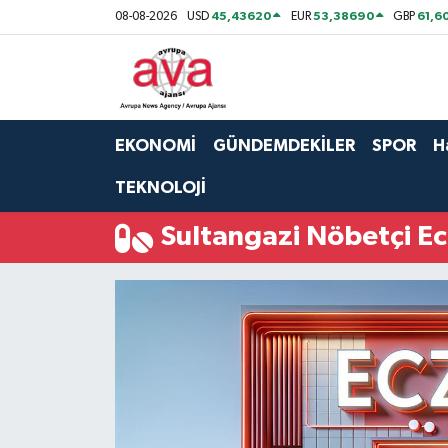
45,43620
53,38690
61,6
08-08-2026
USD
EUR
GBP
Nöbetçi Eczaneler
Hava Durumu
EKONOMİ
GÜNDEMDEKİLER
SPOR
H
Namaz Vakitleri
TEKNOLOJİ
Trafik Durumu
Sultangazi Nöbetçi E
Süper Lig Puan Durumu ve Fikstür
Tüm Manşetler
Son Dakika Haberleri
Haber Arşivi