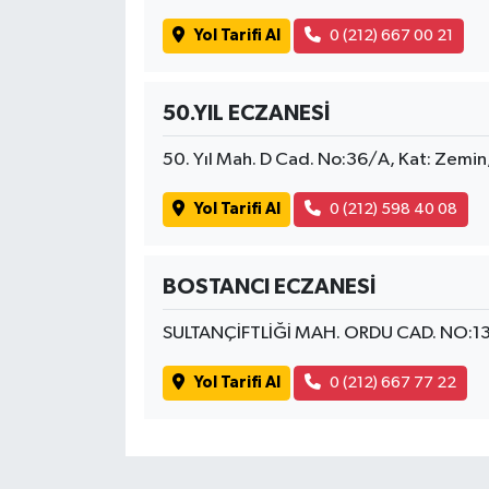
Yol Tarifi Al
0 (212) 667 00 21
50.YIL ECZANESİ
50. Yıl Mah. D Cad. No:36/A, Kat: Zemi
Yol Tarifi Al
0 (212) 598 40 08
BOSTANCI ECZANESİ
SULTANÇİFTLİĞİ MAH. ORDU CAD. NO:1
Yol Tarifi Al
0 (212) 667 77 22