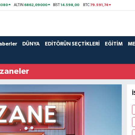
0380
6862,09000
14.598,00
79.591,74
ALTIN
BİST
BTC
aberler
DÜNYA
EDİTÖRÜN SEÇTİKLERİ
EĞİTİM
ME
czaneler