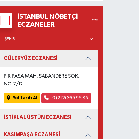
İSTANBUL NÖBETÇI
ECZANELER
GÜLERYÜZ ECZANESİ
PİRİPAŞA MAH. ŞABANDERE SOK.
NO:7/D
Yol Tarifi Al
0 (212) 369 95 85
İSTİKLAL ÜSTÜN ECZANESİ
KASIMPAŞA ECZANESİ