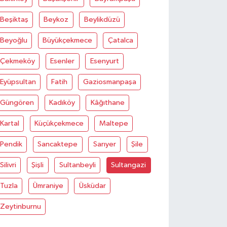
Beşiktaş
Beykoz
Beylikdüzü
Beyoğlu
Büyükçekmece
Çatalca
Çekmeköy
Esenler
Esenyurt
Eyüpsultan
Fatih
Gaziosmanpaşa
Güngören
Kadıköy
Kâğıthane
Kartal
Küçükçekmece
Maltepe
Pendik
Sancaktepe
Sarıyer
Şile
Silivri
Şişli
Sultanbeyli
Sultangazi
Tuzla
Ümraniye
Üsküdar
Zeytinburnu