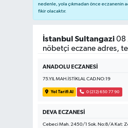
nedenle, yola çıkmadan önce eczanenin açık
fikir olacaktır.
İstanbul Sultangazi
08 
nöbetçi eczane adres, te
ANADOLU ECZANESİ
75.YIL MAH.İSTİKLAL CAD.NO:19
Yol Tarifi Al
0 (212) 650 77 90
DEVA ECZANESİ
Cebeci Mah. 2450/1 Sok. No:8/A Kat: Z