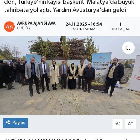
don, Türkiye’nin kayısı başkenti Malatya’da büyük
tahribata yol açtı. Yardım Avusturya'dan geldi
AVRUPA AJANSI AVA
24.11.2025 - 16:54
1
EDITÖR
YAYINLANMA
PAYLAŞIM
Paylaş
-
+
A
A