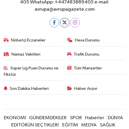
405 WhatsApp: +447483889405 e-mail:
avrupa@avrupagazete.com
Nöbetçi Eczaneler
Hava Durumu
Namaz Vakitleri
Trafik Durumu
Süper Lig Puan Durumu ve
Tüm Manşetler
Fikstür
Son Dakika Haberleri
Haber Arşivi
EKONOMİ
GÜNDEMDEKİLER
SPOR
Haberler
DÜNYA
EDİTÖRÜN SEÇTİKLERİ
EĞİTİM
MEDYA
SAĞLIK