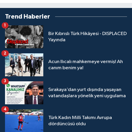
Trend Haberler
1
Bir Kıbrıslı Türk Hikâyesi - DISPLACED
Yayında
2
Acun Ilıcalı mahkemeye vermiş! Ah
canım benim ya!
3
Sırakaya’dan yurt dışında yaşayan
vatandaşlara yönelik yeni uygulama
4
Türk Kadın Milli Takımı Avrupa
dördüncüsü oldu