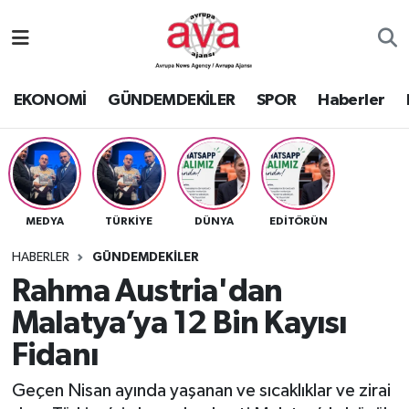
Nöbetçi Eczaneler
EKONOMİ
GÜNDEMDEKİLER
SPOR
Haberler
Hava Durumu
Namaz Vakitleri
Trafik Durumu
MEDYA
TÜRKİYE
DÜNYA
EDİTÖRÜN
Süper Lig Puan Durumu ve Fikstür
HABERLER
GÜNDEMDEKİLER
Rahma Austria'dan
Tüm Manşetler
Malatya’ya 12 Bin Kayısı
Fidanı
Son Dakika Haberleri
Geçen Nisan ayında yaşanan ve sıcaklıklar ve zirai
Haber Arşivi