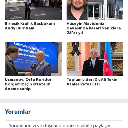
Birleşik Krallık Başbakanı
Hüseyin Mavideniz
Andy Burnham
davasında karar! Sanıklara
25'er yıl
Usmanov, Orta Koridor
Toplum Lideri Dr. Ali Tekin
bölgemiz için stratejik
Atalar Vefat Etti
öneme sahip
Yorumlar