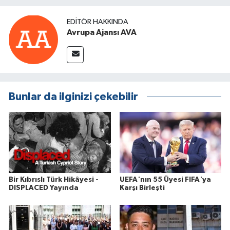
EDITÖR HAKKINDA
Avrupa Ajansı AVA
Bunlar da ilginizi çekebilir
Bir Kıbrıslı Türk Hikâyesi -
UEFA'nın 55 Üyesi FIFA'ya
DISPLACED Yayında
Karşı Birleşti