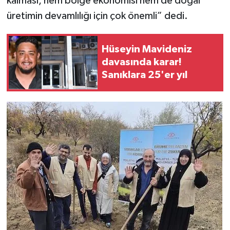
kalması, hem bölge ekonomisi hem de doğal
üretimin devamlılığı için çok önemli” dedi.
Hüseyin Mavideniz
davasında karar!
Sanıklara 25'er yıl