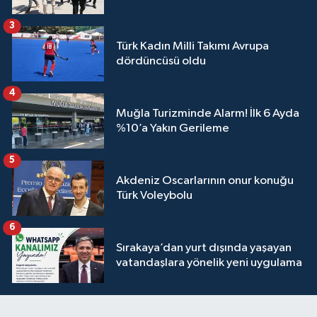
3
Türk Kadın Milli Takımı Avrupa
dördüncüsü oldu
4
Muğla Turizminde Alarm! İlk 6 Ayda
%10’a Yakın Gerileme
5
Akdeniz Oscarlarının onur konuğu
Türk Voleybolu
6
Sırakaya’dan yurt dışında yaşayan
vatandaşlara yönelik yeni uygulama