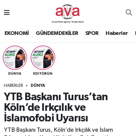
Nöbetçi Eczaneler
EKONOMİ
GÜNDEMDEKİLER
SPOR
Haberler
Hava Durumu
Namaz Vakitleri
Trafik Durumu
DÜNYA
EDİTÖRÜN
Süper Lig Puan Durumu ve Fikstür
HABERLER
DÜNYA
YTB Başkanı Turus’tan
Tüm Manşetler
Köln’de Irkçılık ve
İslamofobi Uyarısı
Son Dakika Haberleri
YTB Başkanı Turus, Köln’de Irkçılık ve İslam
Haber Arşivi