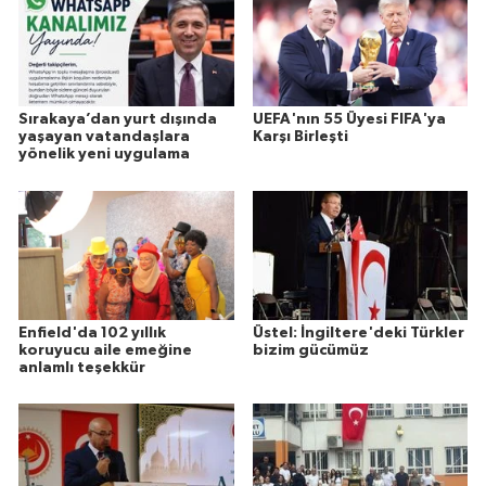
Sırakaya’dan yurt dışında
UEFA'nın 55 Üyesi FIFA'ya
yaşayan vatandaşlara
Karşı Birleşti
yönelik yeni uygulama
Enfield'da 102 yıllık
Üstel: İngiltere'deki Türkler
koruyucu aile emeğine
bizim gücümüz
anlamlı teşekkür