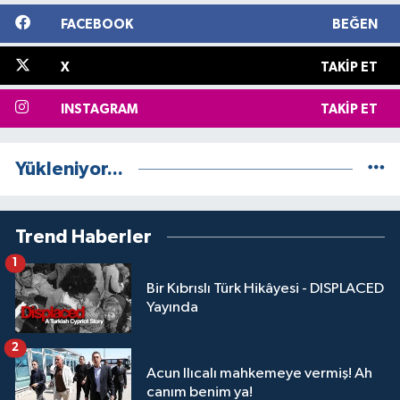
FACEBOOK
BEĞEN
X
TAKIP ET
INSTAGRAM
TAKIP ET
Yükleniyor...
Trend Haberler
1
Bir Kıbrıslı Türk Hikâyesi - DISPLACED
Yayında
2
Acun Ilıcalı mahkemeye vermiş! Ah
canım benim ya!