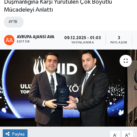
Düşmanlığına Karşı Yürütülen Çok Boyutlu
Mücadeleyi Anlattı
#YTB
AVRUPA AJANSI AVA
09.12.2025 - 01:03
3
EDITÖR
YAYINLANMA
PAYLAŞIM
Paylaş
-
+
A
A