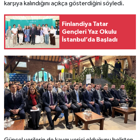
karşıya kalındığını açıkça gösterdiğini söyledi.
Finlandiya Tatar
Gençleri Yaz Okulu
İstanbul’da Başladı
Güncel verilerin de kaygı verici olduğunu belirten