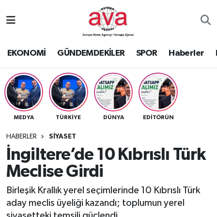
Nöbetçi Eczaneler
EKONOMİ
GÜNDEMDEKİLER
SPOR
Haberler
Hava Durumu
Namaz Vakitleri
Trafik Durumu
MEDYA
TÜRKİYE
DÜNYA
EDİTÖRÜN
Süper Lig Puan Durumu ve Fikstür
HABERLER
SİYASET
İngiltere’de 10 Kıbrıslı Türk
Tüm Manşetler
Meclise Girdi
Son Dakika Haberleri
Birleşik Krallık yerel seçimlerinde 10 Kıbrıslı Türk
aday meclis üyeliği kazandı; toplumun yerel
Haber Arşivi
siyasetteki temsili güçlendi.