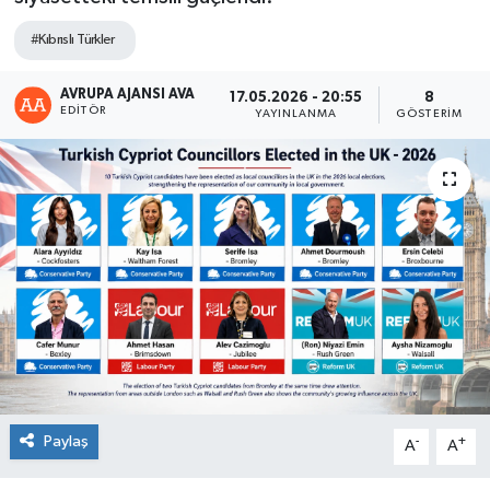
#Kıbrıslı Türkler
AVRUPA AJANSI AVA
17.05.2026 - 20:55
8
EDITÖR
YAYINLANMA
GÖSTERIM
Paylaş
-
+
A
A