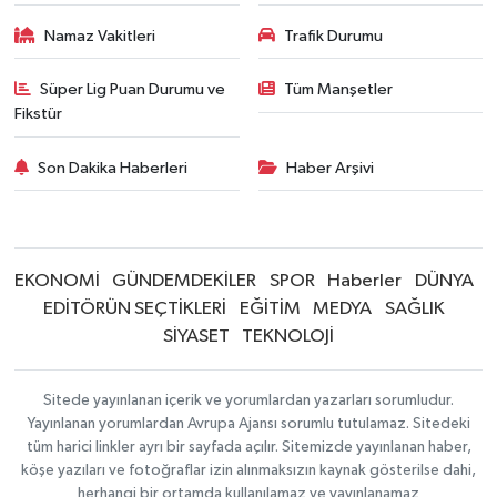
Namaz Vakitleri
Trafik Durumu
Süper Lig Puan Durumu ve
Tüm Manşetler
Fikstür
Son Dakika Haberleri
Haber Arşivi
EKONOMİ
GÜNDEMDEKİLER
SPOR
Haberler
DÜNYA
EDİTÖRÜN SEÇTİKLERİ
EĞİTİM
MEDYA
SAĞLIK
SİYASET
TEKNOLOJİ
Sitede yayınlanan içerik ve yorumlardan yazarları sorumludur.
Yayınlanan yorumlardan Avrupa Ajansı sorumlu tutulamaz. Sitedeki
tüm harici linkler ayrı bir sayfada açılır. Sitemizde yayınlanan haber,
köşe yazıları ve fotoğraflar izin alınmaksızın kaynak gösterilse dahi,
herhangi bir ortamda kullanılamaz ve yayınlanamaz