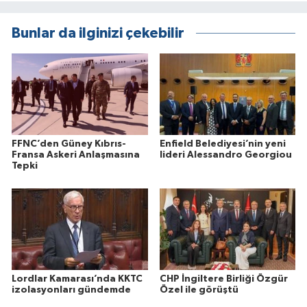
Bunlar da ilginizi çekebilir
FFNC’den Güney Kıbrıs-
Enfield Belediyesi’nin yeni
Fransa Askeri Anlaşmasına
lideri Alessandro Georgiou
Tepki
Lordlar Kamarası’nda KKTC
CHP İngiltere Birliği Özgür
izolasyonları gündemde
Özel ile görüştü