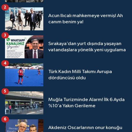
2
Acun Ilıcalı mahkemeye vermiş! Ah
canım benim ya!
3
Sırakaya’dan yurt dışında yaşayan
vatandaşlara yönelik yeni uygulama
4
Türk Kadın Milli Takımı Avrupa
dördüncüsü oldu
5
Muğla Turizminde Alarm! İlk 6 Ayda
%10’a Yakın Gerileme
6
Akdeniz Oscarlarının onur konuğu