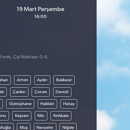
19 Mart Perşembe
16:00
0 mm, Çiy Noktası: 0.4,
ahan
Artvin
Aydın
Balıkesir
le
Çankırı
Çorum
Denizli
Gümüşhane
Hakkâri
Hatay
onu
Kayseri
Kilis
Kırıkkale
Muğla
Muş
Nevşehir
Niğde