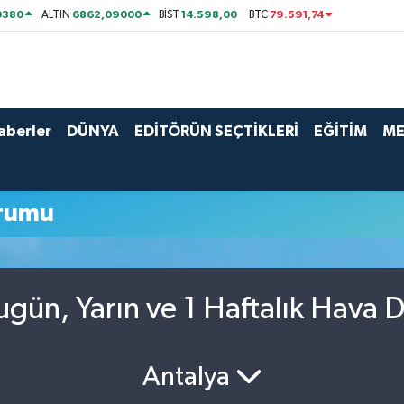
0380
6862,09000
14.598,00
79.591,74
ALTIN
BİST
BTC
aberler
DÜNYA
EDİTÖRÜN SEÇTİKLERİ
EĞİTİM
ME
rumu
ün, Yarın ve 1 Haftalık Hava 
Antalya