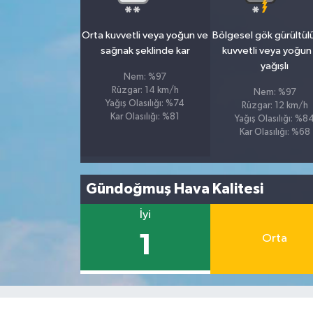
Orta kuvvetli veya yoğun ve
Bölgesel gök gürültül
sağnak şeklinde kar
kuvvetli veya yoğun
yağışlı
Nem: %97
Rüzgar: 14 km/h
Nem: %97
Yağış Olasılığı: %74
Rüzgar: 12 km/h
Kar Olasılığı: %81
Yağış Olasılığı: %8
Kar Olasılığı: %68
Gündoğmuş Hava Kalitesi
İyi
1
Orta