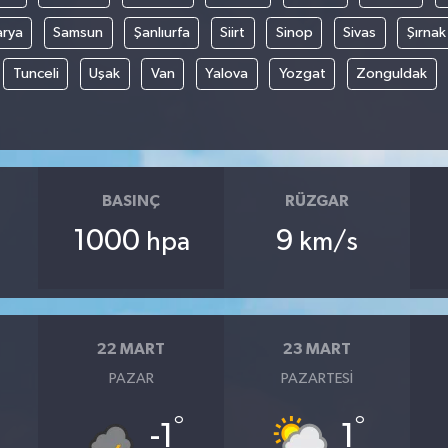
arya
Samsun
Şanlıurfa
Siirt
Sinop
Sivas
Şırnak
Tunceli
Uşak
Van
Yalova
Yozgat
Zonguldak
BASINÇ
RÜZGAR
1000
9
hpa
km/s
22 MART
23 MART
PAZAR
PAZARTESI
°
°
-1
1