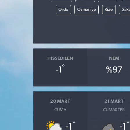
Ordu
Osmaniye
Rize
Sak
HISSEDILEN
NEM
°
-1
%97
20 MART
21 MART
CUMA
CUMARTESI
°
°
-1
-1