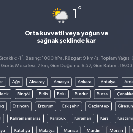
°
1
Orta kuvvetli veya yoğun ve
sağnak şeklinde kar
°
caklık: -1
, Basınç: 1000 hPa, Rüzgar: 9 km/s, Toplam Yağış: 
Görüş Mesafesi: 7 km, Gün Doğumu: 6:57, Gün Batımı: 19:03
ar
Ağrı
Aksaray
Amasya
Ankara
Antalya
Ard
lecik
Bingöl
Bitlis
Bolu
Burdur
Bursa
Çanakka
ığ
Erzincan
Erzurum
Eskişehir
Gaziantep
Giresun
r
Kahramanmaraş
Karabük
Karaman
Kars
Kastam
nya
Kütahya
Malatya
Manisa
Mardin
Mersin