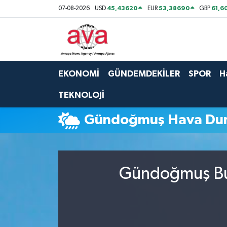
45,43620
53,38690
61,6
07-08-2026
USD
EUR
GBP
Nöbetçi Eczaneler
Hava Durumu
EKONOMİ
GÜNDEMDEKİLER
SPOR
H
Namaz Vakitleri
TEKNOLOJİ
Trafik Durumu
Gündoğmuş Hava Du
Süper Lig Puan Durumu ve Fikstür
Tüm Manşetler
Gündoğmuş Bug
Son Dakika Haberleri
Haber Arşivi