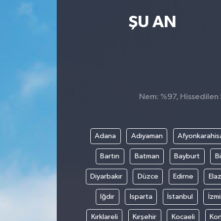
ŞU AN
Nem: %97, Hissedilen Sı
Adana
Adıyaman
Afyonkarahis
Bartın
Batman
Bayburt
Bi
Diyarbakır
Düzce
Edirne
Elaz
Iğdır
Isparta
İstanbul
İzmi
Kırklareli
Kırşehir
Kocaeli
Ko