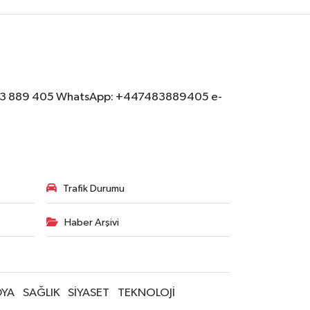
: 07483 889 405 WhatsApp: +447483889405 e-
Trafik Durumu
Haber Arşivi
YA
SAĞLIK
SİYASET
TEKNOLOJİ