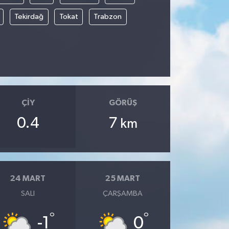
Tekirdağ
Tokat
Trabzon
ÇIY
GÖRÜŞ
0.4
7
km
24 MART
25 MART
SALI
ÇARŞAMBA
°
°
-1
0