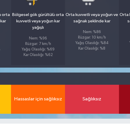
ü orta
Bölgesel gök gürültülü orta
Orta kuvvetli veya yoğun ve
Orta 
 kar
kuvvetli veya yoğun kar
sağnak şeklinde kar
s
yağışlı
Nem: %86
Rüzgar: 10 km/h
Nem: %96
Yağış Olasılığı: %84
Rüzgar: 7 km/h
Kar Olasılığı: %8
4
Yağış Olasılığı: %69
Kar Olasılığı: %62
Hassaslar için sağlıksız
Sağlıksız