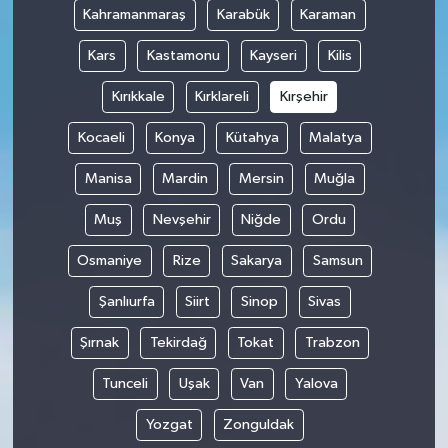
Kahramanmaraş
Karabük
Karaman
Kars
Kastamonu
Kayseri
Kilis
Kırıkkale
Kırklareli
Kırşehir
Kocaeli
Konya
Kütahya
Malatya
Manisa
Mardin
Mersin
Muğla
Muş
Nevşehir
Niğde
Ordu
Osmaniye
Rize
Sakarya
Samsun
Şanlıurfa
Siirt
Sinop
Sivas
Şırnak
Tekirdağ
Tokat
Trabzon
Tunceli
Uşak
Van
Yalova
Yozgat
Zonguldak