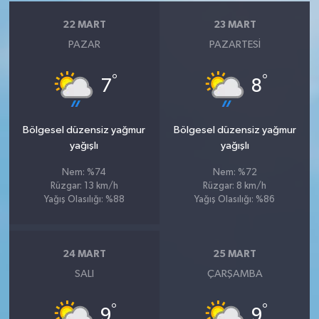
22 MART
23 MART
PAZAR
PAZARTESI
°
°
7
8
Bölgesel düzensiz yağmur
Bölgesel düzensiz yağmur
yağışlı
yağışlı
Nem: %74
Nem: %72
Rüzgar: 13 km/h
Rüzgar: 8 km/h
Yağış Olasılığı: %88
Yağış Olasılığı: %86
24 MART
25 MART
SALI
ÇARŞAMBA
°
°
9
9