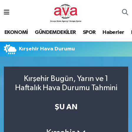
Nöbetçi Eczaneler
EKONOMİ
GÜNDEMDEKİLER
SPOR
Haberler
Hava Durumu
Kırşehir Hava Durumu
Namaz Vakitleri
Trafik Durumu
Kırşehir Bugün, Yarın ve 1
Süper Lig Puan Durumu ve Fikstür
Haftalık Hava Durumu Tahmini
Tüm Manşetler
ŞU AN
Son Dakika Haberleri
Haber Arşivi