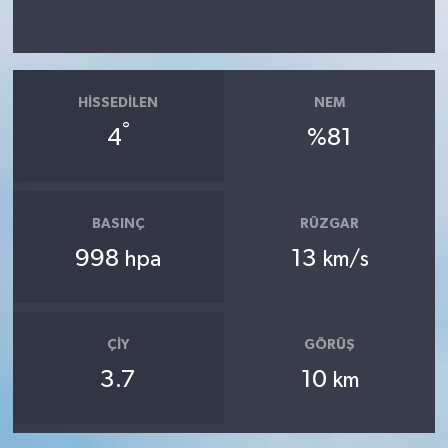
HISSEDILEN
NEM
°
4
%81
BASINÇ
RÜZGAR
998
13
hpa
km/s
ÇIY
GÖRÜŞ
3.7
10
km