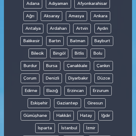
Adana
Adıyaman
Afyonkarahisar
Ağrı
Aksaray
Amasya
Ankara
Antalya
Ardahan
Artvin
Aydın
Balıkesir
Bartın
Batman
Bayburt
Bilecik
Bingöl
Bitlis
Bolu
Burdur
Bursa
Çanakkale
Çankırı
Çorum
Denizli
Diyarbakır
Düzce
Edirne
Elazığ
Erzincan
Erzurum
Eskişehir
Gaziantep
Giresun
Gümüşhane
Hakkâri
Hatay
Iğdır
Isparta
İstanbul
İzmir