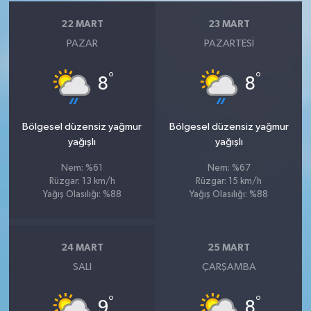
22 MART
23 MART
PAZAR
PAZARTESI
°
°
8
8
Bölgesel düzensiz yağmur
Bölgesel düzensiz yağmur
yağışlı
yağışlı
Nem: %61
Nem: %67
Rüzgar: 13 km/h
Rüzgar: 15 km/h
Yağış Olasılığı: %88
Yağış Olasılığı: %88
24 MART
25 MART
SALI
ÇARŞAMBA
°
°
9
8