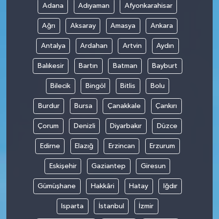
Adana
Adıyaman
Afyonkarahisar
Ağrı
Aksaray
Amasya
Ankara
Antalya
Ardahan
Artvin
Aydın
Balıkesir
Bartın
Batman
Bayburt
Bilecik
Bingöl
Bitlis
Bolu
Burdur
Bursa
Çanakkale
Çankırı
Çorum
Denizli
Diyarbakır
Düzce
Edirne
Elazığ
Erzincan
Erzurum
Eskişehir
Gaziantep
Giresun
Gümüşhane
Hakkâri
Hatay
Iğdır
Isparta
İstanbul
İzmir