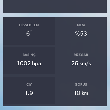
HISSEDILEN
NEM
°
6
%53
BASINÇ
RÜZGAR
1002
26
hpa
km/s
ÇIY
GÖRÜŞ
1.9
10
km