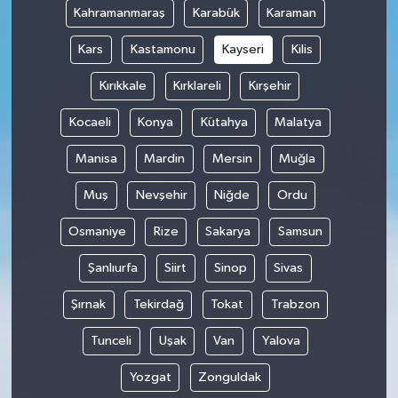
Kahramanmaraş
Karabük
Karaman
Kars
Kastamonu
Kayseri
Kilis
Kırıkkale
Kırklareli
Kırşehir
Kocaeli
Konya
Kütahya
Malatya
Manisa
Mardin
Mersin
Muğla
Muş
Nevşehir
Niğde
Ordu
Osmaniye
Rize
Sakarya
Samsun
Şanlıurfa
Siirt
Sinop
Sivas
Şırnak
Tekirdağ
Tokat
Trabzon
Tunceli
Uşak
Van
Yalova
Yozgat
Zonguldak