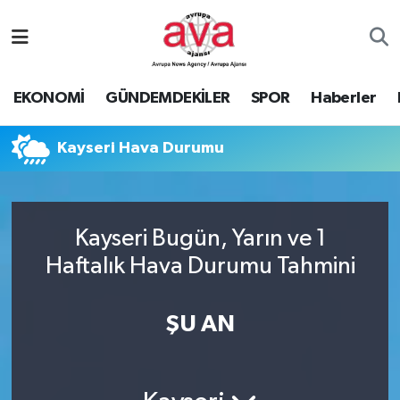
Nöbetçi Eczaneler
EKONOMİ
GÜNDEMDEKİLER
SPOR
Haberler
Hava Durumu
Kayseri Hava Durumu
Namaz Vakitleri
Trafik Durumu
Kayseri Bugün, Yarın ve 1
Süper Lig Puan Durumu ve Fikstür
Haftalık Hava Durumu Tahmini
Tüm Manşetler
ŞU AN
Son Dakika Haberleri
Haber Arşivi