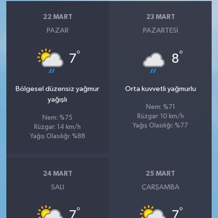
22 MART
23 MART
PAZAR
PAZARTESI
°
°
7
8
Bölgesel düzensiz yağmur
Orta kuvvetli yağmurlu
yağışlı
Nem: %71
Rüzgar: 10 km/h
Nem: %75
Yağış Olasılığı: %77
Rüzgar: 14 km/h
Yağış Olasılığı: %88
24 MART
25 MART
SALI
ÇARŞAMBA
°
°
7
7