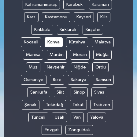
Kahramanmaraş
Karabük
Karaman
Kars
Kastamonu
Kayseri
Kilis
Kırıkkale
Kırklareli
Kırşehir
Kocaeli
Konya
Kütahya
Malatya
Manisa
Mardin
Mersin
Muğla
Muş
Nevşehir
Niğde
Ordu
Osmaniye
Rize
Sakarya
Samsun
Şanlıurfa
Siirt
Sinop
Sivas
Şırnak
Tekirdağ
Tokat
Trabzon
Tunceli
Uşak
Van
Yalova
Yozgat
Zonguldak