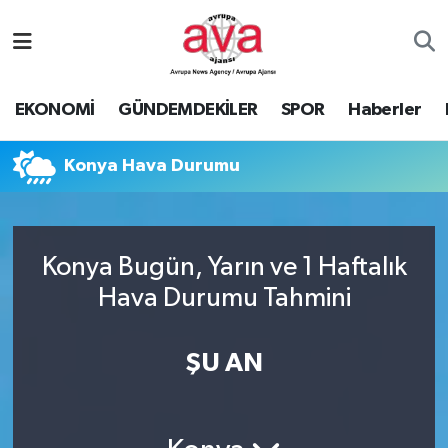
Nöbetçi Eczaneler
EKONOMİ
GÜNDEMDEKİLER
SPOR
Haberler
Hava Durumu
Konya Hava Durumu
Namaz Vakitleri
Trafik Durumu
Konya Bugün, Yarın ve 1 Haftalık
Süper Lig Puan Durumu ve Fikstür
Hava Durumu Tahmini
Tüm Manşetler
ŞU AN
Son Dakika Haberleri
Haber Arşivi