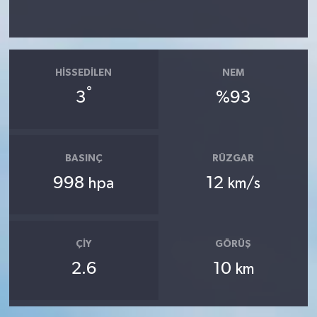
HISSEDILEN
NEM
°
3
%93
BASINÇ
RÜZGAR
998
12
hpa
km/s
ÇIY
GÖRÜŞ
2.6
10
km