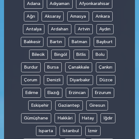
Adana
Adıyaman
Afyonkarahisar
Ağrı
Aksaray
Amasya
Ankara
Antalya
Ardahan
Artvin
Aydın
Balıkesir
Bartın
Batman
Bayburt
Bilecik
Bingöl
Bitlis
Bolu
Burdur
Bursa
Çanakkale
Çankırı
Çorum
Denizli
Diyarbakır
Düzce
Edirne
Elazığ
Erzincan
Erzurum
Eskişehir
Gaziantep
Giresun
Gümüşhane
Hakkâri
Hatay
Iğdır
Isparta
İstanbul
İzmir