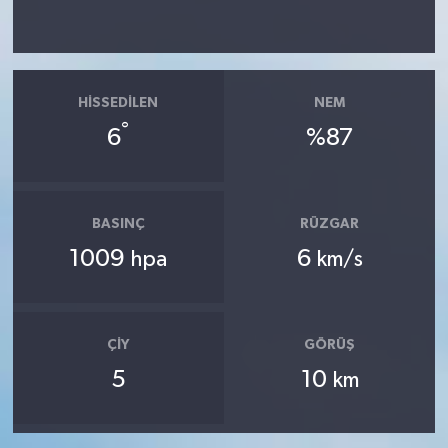
HISSEDILEN
NEM
°
6
%87
BASINÇ
RÜZGAR
1009
6
hpa
km/s
ÇIY
GÖRÜŞ
5
10
km