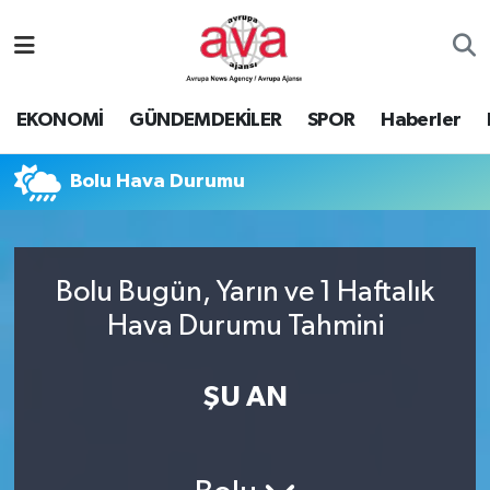
Nöbetçi Eczaneler
EKONOMİ
GÜNDEMDEKİLER
SPOR
Haberler
Hava Durumu
Bolu Hava Durumu
Namaz Vakitleri
Trafik Durumu
Bolu Bugün, Yarın ve 1 Haftalık
Süper Lig Puan Durumu ve Fikstür
Hava Durumu Tahmini
Tüm Manşetler
ŞU AN
Son Dakika Haberleri
Haber Arşivi