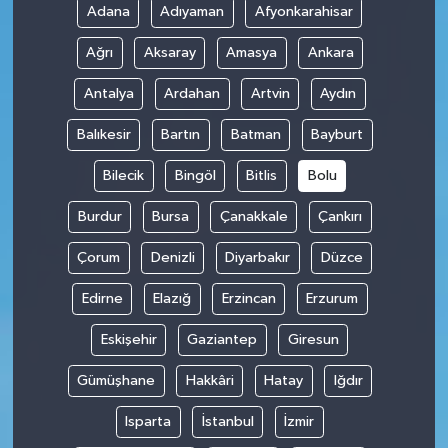
Adana
Adıyaman
Afyonkarahisar
Ağrı
Aksaray
Amasya
Ankara
Antalya
Ardahan
Artvin
Aydın
Balıkesir
Bartın
Batman
Bayburt
Bilecik
Bingöl
Bitlis
Bolu
Burdur
Bursa
Çanakkale
Çankırı
Çorum
Denizli
Diyarbakır
Düzce
Edirne
Elazığ
Erzincan
Erzurum
Eskişehir
Gaziantep
Giresun
Gümüşhane
Hakkâri
Hatay
Iğdır
Isparta
İstanbul
İzmir