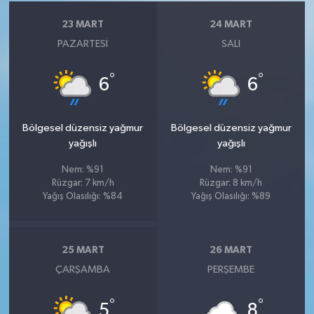
23 MART
24 MART
PAZARTESI
SALI
°
°
6
6
Bölgesel düzensiz yağmur
Bölgesel düzensiz yağmur
yağışlı
yağışlı
Nem: %91
Nem: %91
Rüzgar: 7 km/h
Rüzgar: 8 km/h
Yağış Olasılığı: %84
Yağış Olasılığı: %89
25 MART
26 MART
ÇARŞAMBA
PERŞEMBE
°
°
5
8