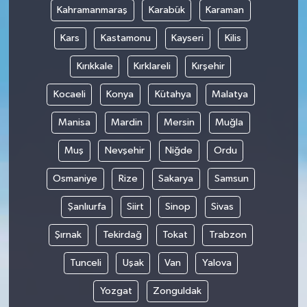
Kahramanmaraş
Karabük
Karaman
Kars
Kastamonu
Kayseri
Kilis
Kırıkkale
Kırklareli
Kırşehir
Kocaeli
Konya
Kütahya
Malatya
Manisa
Mardin
Mersin
Muğla
Muş
Nevşehir
Niğde
Ordu
Osmaniye
Rize
Sakarya
Samsun
Şanlıurfa
Siirt
Sinop
Sivas
Şırnak
Tekirdağ
Tokat
Trabzon
Tunceli
Uşak
Van
Yalova
Yozgat
Zonguldak