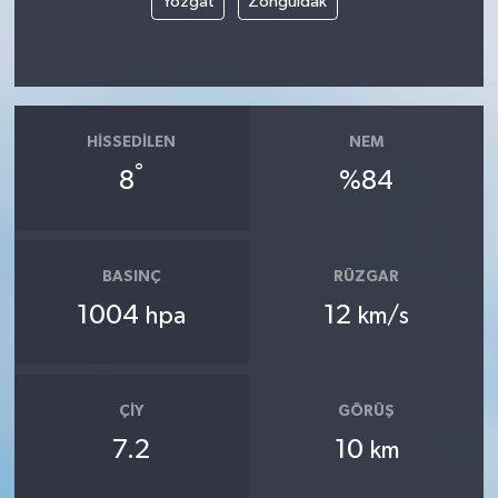
Yozgat
Zonguldak
HISSEDILEN
NEM
°
8
%84
BASINÇ
RÜZGAR
1004
12
hpa
km/s
ÇIY
GÖRÜŞ
7.2
10
km