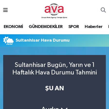
Nöbetçi Eczaneler
EKONOMİ
GÜNDEMDEKİLER
SPOR
Haberler
Hava Durumu
Sultanhisar Hava Durumu
Namaz Vakitleri
Trafik Durumu
Sultanhisar Bugün, Yarın ve 1
Süper Lig Puan Durumu ve Fikstür
Haftalık Hava Durumu Tahmini
Tüm Manşetler
ŞU AN
Son Dakika Haberleri
Haber Arşivi