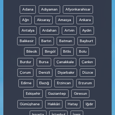
Adana
Adıyaman
Afyonkarahisar
Ağrı
Aksaray
Amasya
Ankara
Antalya
Ardahan
Artvin
Aydın
Balıkesir
Bartın
Batman
Bayburt
Bilecik
Bingöl
Bitlis
Bolu
Burdur
Bursa
Çanakkale
Çankırı
Çorum
Denizli
Diyarbakır
Düzce
Edirne
Elazığ
Erzincan
Erzurum
Eskişehir
Gaziantep
Giresun
Gümüşhane
Hakkâri
Hatay
Iğdır
Isparta
İstanbul
İzmir