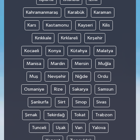
Kahramanmaraş
Karabük
Karaman
Kars
Kastamonu
Kayseri
Kilis
Kırıkkale
Kırklareli
Kırşehir
Kocaeli
Konya
Kütahya
Malatya
Manisa
Mardin
Mersin
Muğla
Muş
Nevşehir
Niğde
Ordu
Osmaniye
Rize
Sakarya
Samsun
Şanlıurfa
Siirt
Sinop
Sivas
Şırnak
Tekirdağ
Tokat
Trabzon
Tunceli
Uşak
Van
Yalova