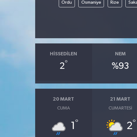
Ordu
Osmaniye
Rize
Sak
HISSEDILEN
NEM
°
2
%93
20 MART
21 MART
CUMA
CUMARTESI
°
°
1
2