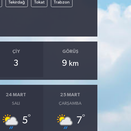
Tekirdağ
Tokat
Trabzon
ÇIY
GÖRÜŞ
3
9
km
24 MART
25 MART
SALI
ÇARŞAMBA
°
°
5
7