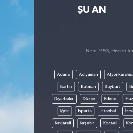
ŞU AN
Nem: %93, Hissedilen 
Adana
Adıyaman
Afyonkarahis
Bartın
Batman
Bayburt
Bi
Diyarbakır
Düzce
Edirne
Elaz
Iğdır
Isparta
İstanbul
İzmi
Kırklareli
Kırşehir
Kocaeli
Ko