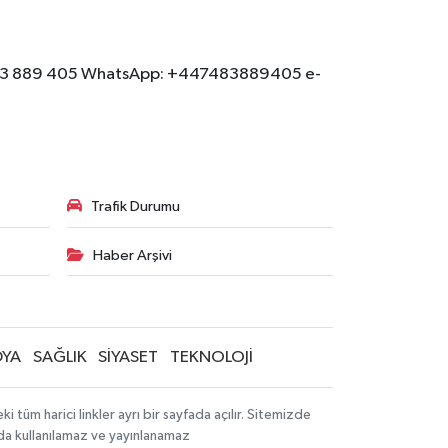
: 07483 889 405 WhatsApp: +447483889405 e-
Trafik Durumu
Haber Arşivi
YA
SAĞLIK
SİYASET
TEKNOLOJİ
tüm harici linkler ayrı bir sayfada açılır. Sitemizde
mda kullanılamaz ve yayınlanamaz