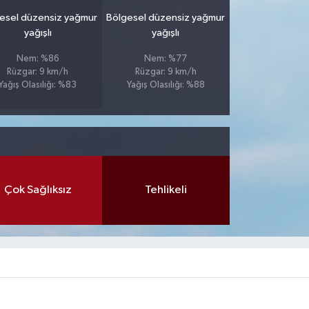
esel düzensiz yağmur
Bölgesel düzensiz yağmur
yağışlı
yağışlı
Nem: %86
Nem: %77
Rüzgar: 9 km/h
Rüzgar: 9 km/h
Yağış Olasılığı: %83
Yağış Olasılığı: %88
Çok Sağlıksız
Tehlikeli