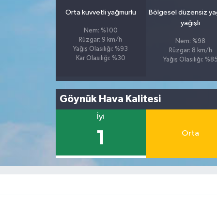
Orta kuvvetli yağmurlu
Bölgesel düzensiz y
yağışlı
Nem: %100
Rüzgar: 9 km/h
Nem: %98
Yağış Olasılığı: %93
Rüzgar: 8 km/h
Kar Olasılığı: %30
Yağış Olasılığı: %8
Göynük Hava Kalitesi
İyi
1
Orta