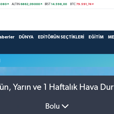
0380
6862,09000
14.598,00
79.591,74
ALTIN
BİST
BTC
aberler
DÜNYA
EDİTÖRÜN SEÇTİKLERİ
EĞİTİM
ME
u
n, Yarın ve 1 Haftalık Hava Du
Bolu