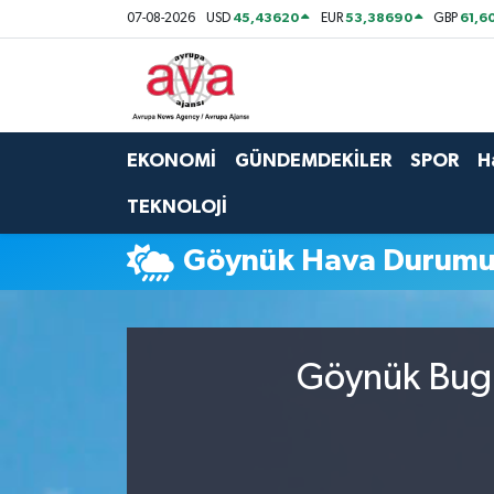
45,43620
53,38690
61,6
07-08-2026
USD
EUR
GBP
Nöbetçi Eczaneler
Hava Durumu
EKONOMİ
GÜNDEMDEKİLER
SPOR
H
Namaz Vakitleri
TEKNOLOJİ
Trafik Durumu
Göynük Hava Durum
Süper Lig Puan Durumu ve Fikstür
Tüm Manşetler
Göynük Bugü
Son Dakika Haberleri
Haber Arşivi