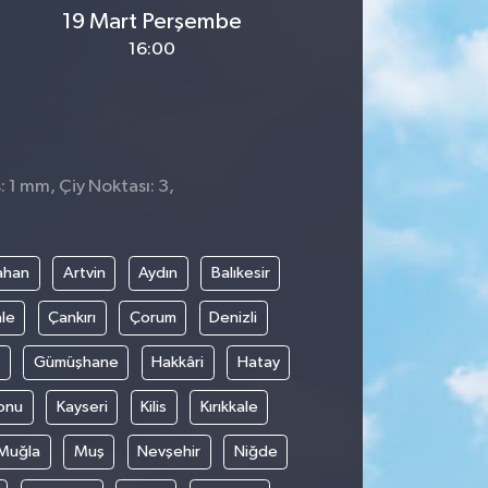
19 Mart Perşembe
16:00
: 1 mm, Çiy Noktası: 3,
ahan
Artvin
Aydın
Balıkesir
le
Çankırı
Çorum
Denizli
Gümüşhane
Hakkâri
Hatay
onu
Kayseri
Kilis
Kırıkkale
Muğla
Muş
Nevşehir
Niğde