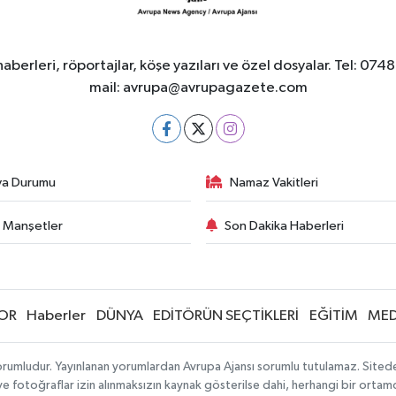
berleri, röportajlar, köşe yazıları ve özel dosyalar. Tel
mail:
avrupa@avrupagazete.com
va Durumu
Namaz Vakitleri
 Manşetler
Son Dakika Haberleri
OR
Haberler
DÜNYA
EDİTÖRÜN SEÇTİKLERİ
EĞİTİM
MED
rumludur. Yayınlanan yorumlardan Avrupa Ajansı sorumlu tutulamaz. Sitedeki 
 ve fotoğraflar izin alınmaksızın kaynak gösterilse dahi, herhangi bir orta