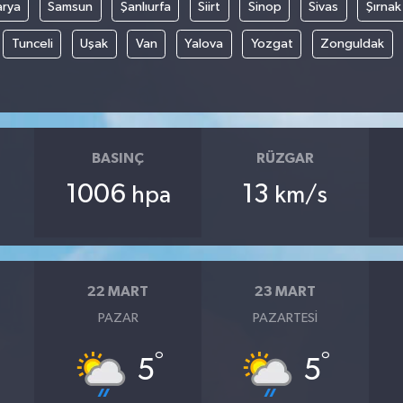
arya
Samsun
Şanlıurfa
Siirt
Sinop
Sivas
Şırnak
Tunceli
Uşak
Van
Yalova
Yozgat
Zonguldak
BASINÇ
RÜZGAR
1006
13
hpa
km/s
22 MART
23 MART
PAZAR
PAZARTESI
°
°
5
5