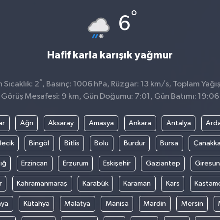
°
6
Hafif karla karışık yağmur
°
Sıcaklık: 2
, Basınç: 1006 hPa, Rüzgar: 13 km/s, Toplam Yağış
Görüş Mesafesi: 9 km, Gün Doğumu: 7:01, Gün Batımı: 19:06
ar
Ağrı
Aksaray
Amasya
Ankara
Antalya
Ard
lecik
Bingöl
Bitlis
Bolu
Burdur
Bursa
Çanakka
ığ
Erzincan
Erzurum
Eskişehir
Gaziantep
Giresun
r
Kahramanmaraş
Karabük
Karaman
Kars
Kastam
nya
Kütahya
Malatya
Manisa
Mardin
Mersin