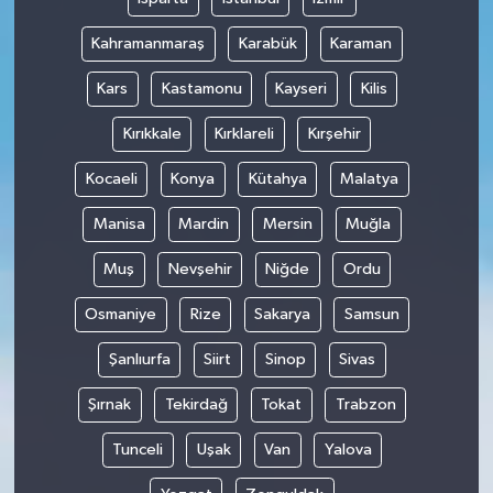
Kahramanmaraş
Karabük
Karaman
Kars
Kastamonu
Kayseri
Kilis
Kırıkkale
Kırklareli
Kırşehir
Kocaeli
Konya
Kütahya
Malatya
Manisa
Mardin
Mersin
Muğla
Muş
Nevşehir
Niğde
Ordu
Osmaniye
Rize
Sakarya
Samsun
Şanlıurfa
Siirt
Sinop
Sivas
Şırnak
Tekirdağ
Tokat
Trabzon
Tunceli
Uşak
Van
Yalova