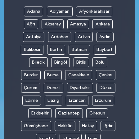
Adana
Adıyaman
Afyonkarahisar
Ağrı
Aksaray
Amasya
Ankara
Antalya
Ardahan
Artvin
Aydın
Balıkesir
Bartın
Batman
Bayburt
Bilecik
Bingöl
Bitlis
Bolu
Burdur
Bursa
Çanakkale
Çankırı
Çorum
Denizli
Diyarbakır
Düzce
Edirne
Elazığ
Erzincan
Erzurum
Eskişehir
Gaziantep
Giresun
Gümüşhane
Hakkâri
Hatay
Iğdır
Isparta
İstanbul
İzmir