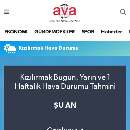
Nöbetçi Eczaneler
EKONOMİ
GÜNDEMDEKİLER
SPOR
Haberler
Hava Durumu
Kızılırmak Hava Durumu
Namaz Vakitleri
Trafik Durumu
Kızılırmak Bugün, Yarın ve 1
Süper Lig Puan Durumu ve Fikstür
Haftalık Hava Durumu Tahmini
Tüm Manşetler
ŞU AN
Son Dakika Haberleri
Haber Arşivi