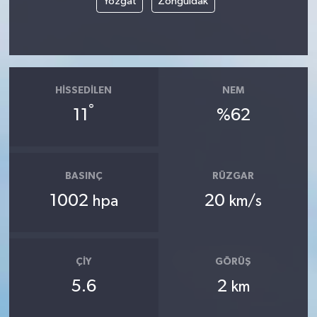
Yozgat
Zonguldak
HISSEDILEN
NEM
°
11
%62
BASINÇ
RÜZGAR
1002
20
hpa
km/s
ÇIY
GÖRÜŞ
5.6
2
km