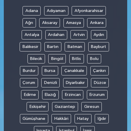
Adana
Adıyaman
Afyonkarahisar
Ağrı
Aksaray
Amasya
Ankara
Antalya
Ardahan
Artvin
Aydın
Balıkesir
Bartın
Batman
Bayburt
Bilecik
Bingöl
Bitlis
Bolu
Burdur
Bursa
Çanakkale
Çankırı
Çorum
Denizli
Diyarbakır
Düzce
Edirne
Elazığ
Erzincan
Erzurum
Eskişehir
Gaziantep
Giresun
Gümüşhane
Hakkâri
Hatay
Iğdır
Isparta
İstanbul
İzmir