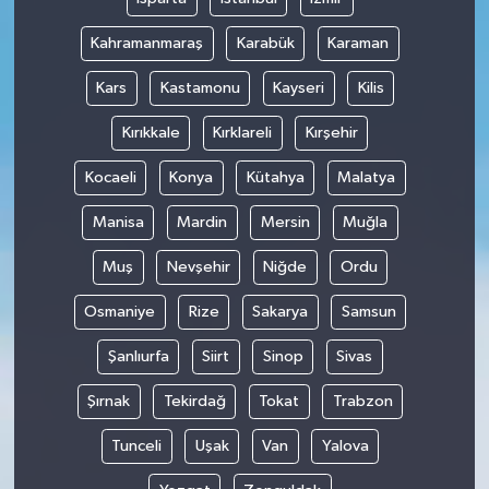
Kahramanmaraş
Karabük
Karaman
Kars
Kastamonu
Kayseri
Kilis
Kırıkkale
Kırklareli
Kırşehir
Kocaeli
Konya
Kütahya
Malatya
Manisa
Mardin
Mersin
Muğla
Muş
Nevşehir
Niğde
Ordu
Osmaniye
Rize
Sakarya
Samsun
Şanlıurfa
Siirt
Sinop
Sivas
Şırnak
Tekirdağ
Tokat
Trabzon
Tunceli
Uşak
Van
Yalova