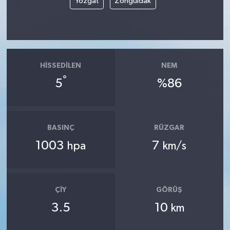
Yozgat
Zonguldak
HISSEDILEN
NEM
°
5
%86
BASINÇ
RÜZGAR
1003
7
hpa
km/s
ÇIY
GÖRÜŞ
3.5
10
km