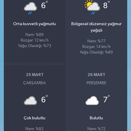
°
°
6
8
Orta kuvvetli yağmurlu
Bölgesel düzensiz yağmur
yağışlı
Nem: %89
Rüzgar: 12 km/h
Nem: %77
Yağış Olasılığı: %73
Rüzgar: 14 km/h
Yağış Olasılığı: %89
25 MART
26 MART
ÇARŞAMBA
PERŞEMBE
°
°
6
7
Çok bulutlu
Bulutlu
Nem: %82
Nem: %72