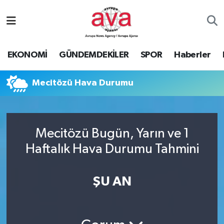
Nöbetçi Eczaneler
EKONOMİ
GÜNDEMDEKİLER
SPOR
Haberler
Hava Durumu
Mecitözü Hava Durumu
Namaz Vakitleri
Trafik Durumu
Mecitözü Bugün, Yarın ve 1
Süper Lig Puan Durumu ve Fikstür
Haftalık Hava Durumu Tahmini
Tüm Manşetler
ŞU AN
Son Dakika Haberleri
Haber Arşivi