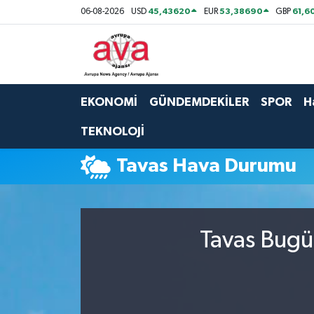
45,43620
53,38690
61,6
06-08-2026
USD
EUR
GBP
Nöbetçi Eczaneler
Hava Durumu
EKONOMİ
GÜNDEMDEKİLER
SPOR
H
Namaz Vakitleri
TEKNOLOJİ
Trafik Durumu
Tavas Hava Durumu
Süper Lig Puan Durumu ve Fikstür
Tüm Manşetler
Tavas Bugü
Son Dakika Haberleri
Haber Arşivi