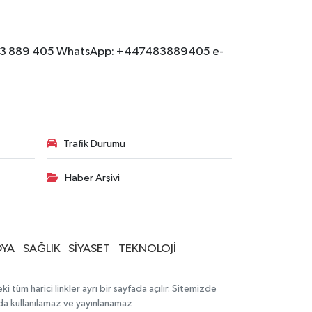
: 07483 889 405 WhatsApp: +447483889405 e-
Trafik Durumu
Haber Arşivi
YA
SAĞLIK
SİYASET
TEKNOLOJİ
tüm harici linkler ayrı bir sayfada açılır. Sitemizde
mda kullanılamaz ve yayınlanamaz