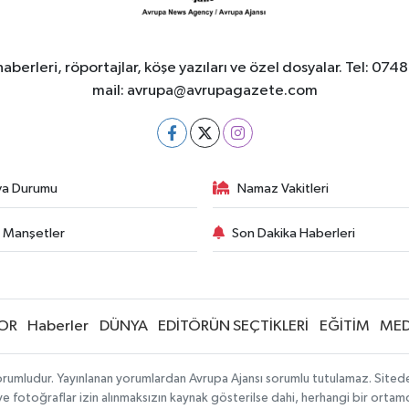
berleri, röportajlar, köşe yazıları ve özel dosyalar. Tel
mail:
avrupa@avrupagazete.com
va Durumu
Namaz Vakitleri
 Manşetler
Son Dakika Haberleri
OR
Haberler
DÜNYA
EDİTÖRÜN SEÇTİKLERİ
EĞİTİM
MED
rumludur. Yayınlanan yorumlardan Avrupa Ajansı sorumlu tutulamaz. Sitedeki 
 ve fotoğraflar izin alınmaksızın kaynak gösterilse dahi, herhangi bir orta