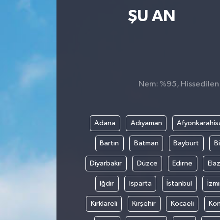
ŞU AN
Nem: %95, Hissedilen S
Adana
Adıyaman
Afyonkarahis
Bartın
Batman
Bayburt
Bi
Diyarbakır
Düzce
Edirne
Elaz
Iğdır
Isparta
İstanbul
İzmi
Kırklareli
Kırşehir
Kocaeli
Ko