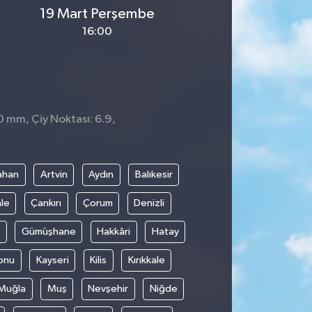
19 Mart Perşembe
16:00
0 mm, Çiy Noktası: 6.9,
ahan
Artvin
Aydın
Balıkesir
le
Çankırı
Çorum
Denizli
Gümüşhane
Hakkâri
Hatay
onu
Kayseri
Kilis
Kırıkkale
Muğla
Muş
Nevşehir
Niğde