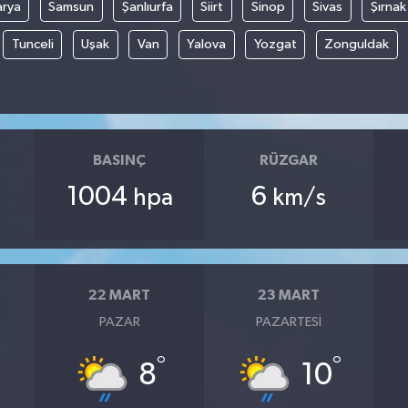
arya
Samsun
Şanlıurfa
Siirt
Sinop
Sivas
Şırnak
Tunceli
Uşak
Van
Yalova
Yozgat
Zonguldak
BASINÇ
RÜZGAR
1004
6
hpa
km/s
22 MART
23 MART
PAZAR
PAZARTESI
°
°
8
10