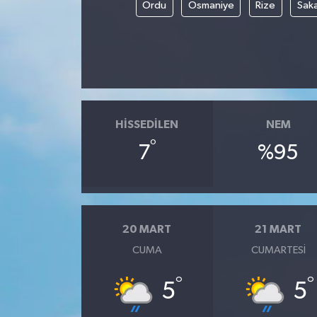
Ordu
Osmaniye
Rize
Sak
HISSEDILEN
NEM
°
7
%95
20 MART
21 MART
CUMA
CUMARTESI
°
°
5
5