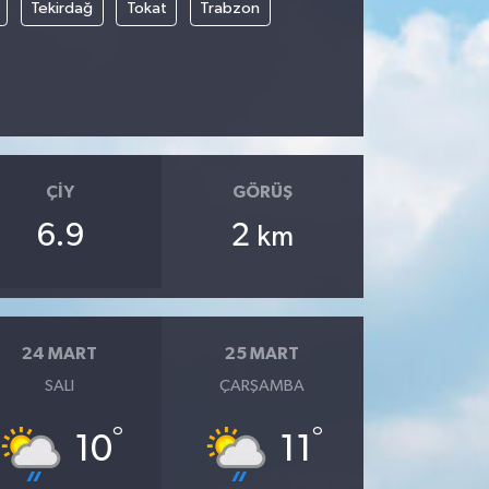
Tekirdağ
Tokat
Trabzon
ÇIY
GÖRÜŞ
6.9
2
km
24 MART
25 MART
SALI
ÇARŞAMBA
°
°
10
11