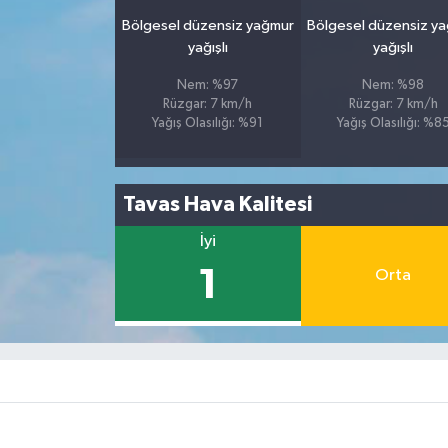
Bölgesel düzensiz yağmur
Bölgesel düzensiz y
yağışlı
yağışlı
Nem: %97
Nem: %98
Rüzgar: 7 km/h
Rüzgar: 7 km/h
Yağış Olasılığı: %91
Yağış Olasılığı: %8
Tavas Hava Kalitesi
İyi
1
Orta