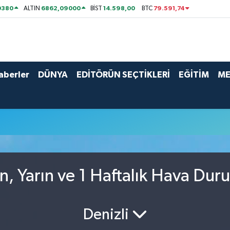
0380
6862,09000
14.598,00
79.591,74
ALTIN
BİST
BTC
aberler
DÜNYA
EDİTÖRÜN SEÇTİKLERİ
EĞİTİM
ME
n, Yarın ve 1 Haftalık Hava Dur
Denizli