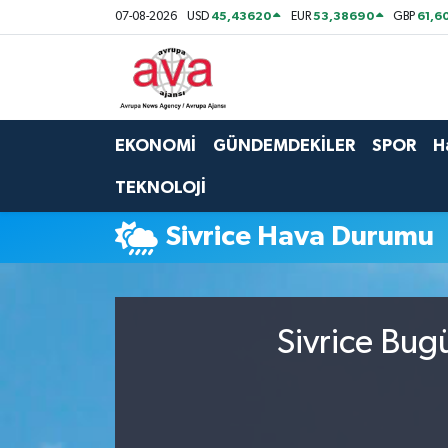
45,43620
53,38690
61,6
07-08-2026
USD
EUR
GBP
Nöbetçi Eczaneler
Hava Durumu
EKONOMİ
GÜNDEMDEKİLER
SPOR
H
Namaz Vakitleri
TEKNOLOJİ
Trafik Durumu
Sivrice Hava Durumu
Süper Lig Puan Durumu ve Fikstür
Tüm Manşetler
Sivrice Bug
Son Dakika Haberleri
Haber Arşivi