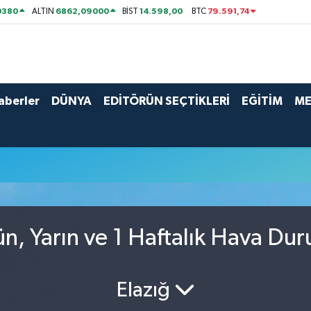
0380
6862,09000
14.598,00
79.591,74
ALTIN
BİST
BTC
aberler
DÜNYA
EDİTÖRÜN SEÇTİKLERİ
EĞİTİM
ME
ün, Yarın ve 1 Haftalık Hava Du
Elazığ