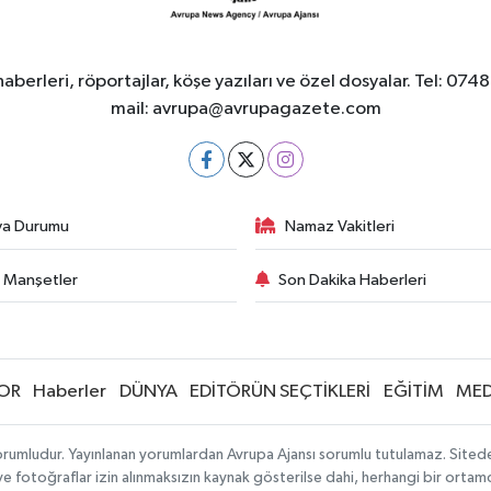
berleri, röportajlar, köşe yazıları ve özel dosyalar. Tel
mail:
avrupa@avrupagazete.com
va Durumu
Namaz Vakitleri
 Manşetler
Son Dakika Haberleri
OR
Haberler
DÜNYA
EDİTÖRÜN SEÇTİKLERİ
EĞİTİM
MED
rumludur. Yayınlanan yorumlardan Avrupa Ajansı sorumlu tutulamaz. Sitedeki 
 ve fotoğraflar izin alınmaksızın kaynak gösterilse dahi, herhangi bir orta