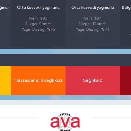
ağmur
Orta kuvvetli yağmurlu
Orta kuvvetli yağmurlu
Bölg
Nem: %85
Nem: %94
Rüzgar: 9 km/h
Rüzgar: 12 km/h
Yağış Olasılığı: %76
Yağış Olasılığı: %74
1
Hassaslar için sağlıksız
Sağlıksız