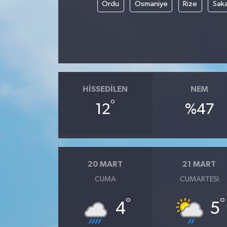
Ordu
Osmaniye
Rize
Sak
HISSEDILEN
NEM
°
12
%47
20 MART
21 MART
CUMA
CUMARTESI
°
°
4
5