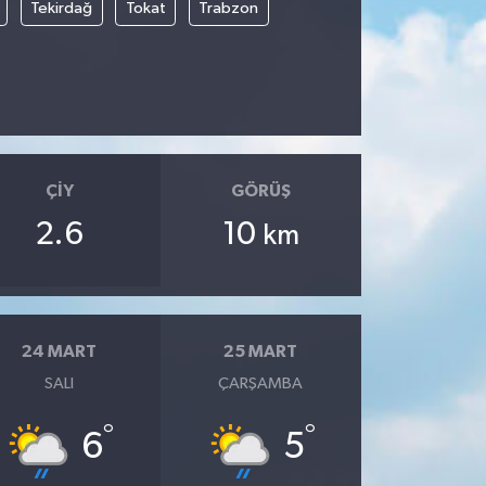
Tekirdağ
Tokat
Trabzon
ÇIY
GÖRÜŞ
2.6
10
km
24 MART
25 MART
SALI
ÇARŞAMBA
°
°
6
5