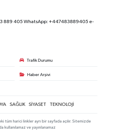
: 07483 889 405 WhatsApp: +447483889405 e-
Trafik Durumu
Haber Arşivi
YA
SAĞLIK
SİYASET
TEKNOLOJİ
tüm harici linkler ayrı bir sayfada açılır. Sitemizde
mda kullanılamaz ve yayınlanamaz