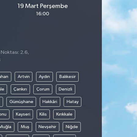
19 Mart Perşembe
16:00
 Noktası: 2.6,
3
ahan
Artvin
Aydın
Balıkesir
le
Çankırı
Çorum
Denizli
Gümüşhane
Hakkâri
Hatay
onu
Kayseri
Kilis
Kırıkkale
Muğla
Muş
Nevşehir
Niğde