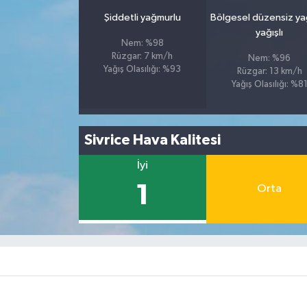
Şiddetli yağmurlu
Bölgesel düzensiz y
yağışlı
Nem: %98
Rüzgar: 7 km/h
Nem: %96
Yağış Olasılığı: %93
Rüzgar: 13 km/h
Yağış Olasılığı: %8
Sivrice Hava Kalitesi
İyi
1
Orta