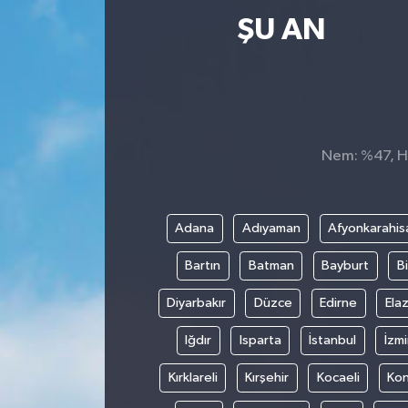
ŞU AN
Nem: %47, Hi
Adana
Adıyaman
Afyonkarahis
Bartın
Batman
Bayburt
Bi
Diyarbakır
Düzce
Edirne
Elaz
Iğdır
Isparta
İstanbul
İzmi
Kırklareli
Kırşehir
Kocaeli
Ko