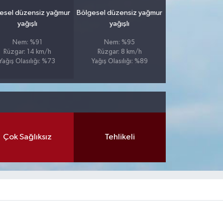
esel düzensiz yağmur
Bölgesel düzensiz yağmur
yağışlı
yağışlı
Nem: %91
Nem: %95
Rüzgar: 14 km/h
Rüzgar: 8 km/h
Yağış Olasılığı: %73
Yağış Olasılığı: %89
Çok Sağlıksız
Tehlikeli