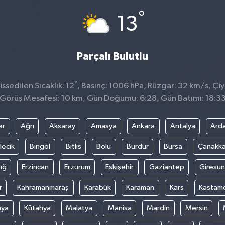
°
13
Parçalı Bulutlu
°
ssedilen Sıcaklık: 12
, Basınç: 1006 hPa, Rüzgar: 32 km/s, Çiy
Görüş Mesafesi: 10 km, Gün Doğumu: 6:28, Gün Batımı: 18:3
ar
Ağrı
Aksaray
Amasya
Ankara
Antalya
Ard
lecik
Bingöl
Bitlis
Bolu
Burdur
Bursa
Çanakka
ığ
Erzincan
Erzurum
Eskişehir
Gaziantep
Giresun
r
Kahramanmaraş
Karabük
Karaman
Kars
Kastam
nya
Kütahya
Malatya
Manisa
Mardin
Mersin