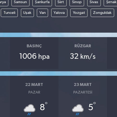
arya
Samsun
Şanlıurfa
Siirt
Sinop
Sivas
Şırnak
Tunceli
Uşak
Van
Yalova
Yozgat
Zonguldak
BASINÇ
RÜZGAR
1006
32
hpa
km/s
22 MART
23 MART
PAZAR
PAZARTESI
°
°
8
5