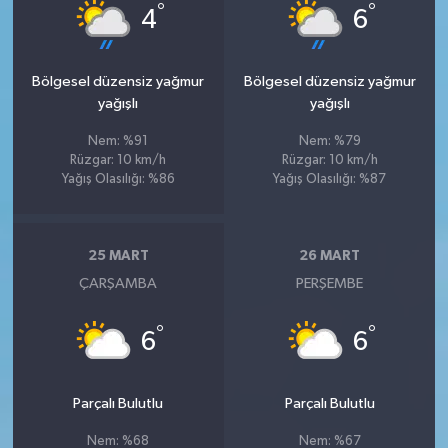
°
°
4
6
Bölgesel düzensiz yağmur
Bölgesel düzensiz yağmur
yağışlı
yağışlı
Nem: %91
Nem: %79
Rüzgar: 10 km/h
Rüzgar: 10 km/h
Yağış Olasılığı: %86
Yağış Olasılığı: %87
25 MART
26 MART
ÇARŞAMBA
PERŞEMBE
°
°
6
6
Parçalı Bulutlu
Parçalı Bulutlu
Nem: %68
Nem: %67