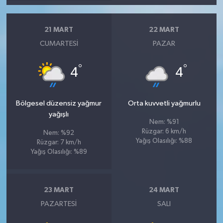
21 MART
22 MART
CUMARTESI
PAZAR
°
°
4
4
Bölgesel düzensiz yağmur
Orta kuvvetli yağmurlu
yağışlı
Nem: %91
Rüzgar: 6 km/h
Nem: %92
Yağış Olasılığı: %88
Rüzgar: 7 km/h
Yağış Olasılığı: %89
23 MART
24 MART
PAZARTESI
SALI