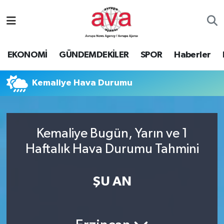
Nöbetçi Eczaneler
EKONOMİ
GÜNDEMDEKİLER
SPOR
Haberler
Hava Durumu
Kemaliye Hava Durumu
Namaz Vakitleri
Trafik Durumu
Kemaliye Bugün, Yarın ve 1
Süper Lig Puan Durumu ve Fikstür
Haftalık Hava Durumu Tahmini
Tüm Manşetler
ŞU AN
Son Dakika Haberleri
Haber Arşivi