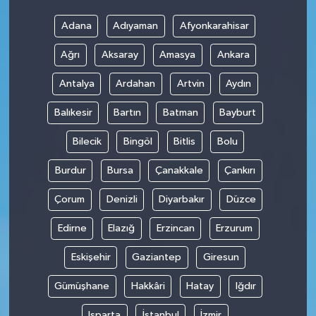
Adana
Adıyaman
Afyonkarahisar
Ağrı
Aksaray
Amasya
Ankara
Antalya
Ardahan
Artvin
Aydın
Balıkesir
Bartın
Batman
Bayburt
Bilecik
Bingöl
Bitlis
Bolu
Burdur
Bursa
Çanakkale
Çankırı
Çorum
Denizli
Diyarbakır
Düzce
Edirne
Elazığ
Erzincan
Erzurum
Eskişehir
Gaziantep
Giresun
Gümüşhane
Hakkâri
Hatay
Iğdır
Isparta
İstanbul
İzmir