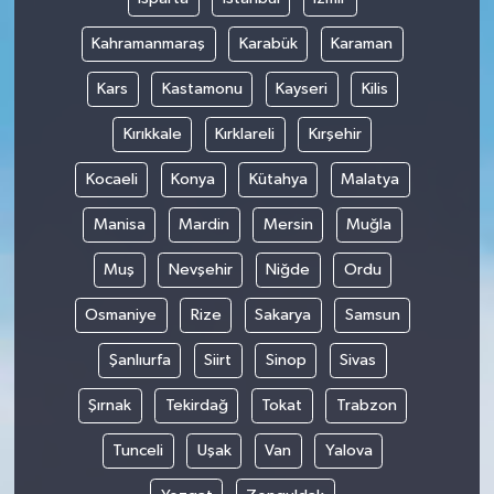
Kahramanmaraş
Karabük
Karaman
Kars
Kastamonu
Kayseri
Kilis
Kırıkkale
Kırklareli
Kırşehir
Kocaeli
Konya
Kütahya
Malatya
Manisa
Mardin
Mersin
Muğla
Muş
Nevşehir
Niğde
Ordu
Osmaniye
Rize
Sakarya
Samsun
Şanlıurfa
Siirt
Sinop
Sivas
Şırnak
Tekirdağ
Tokat
Trabzon
Tunceli
Uşak
Van
Yalova