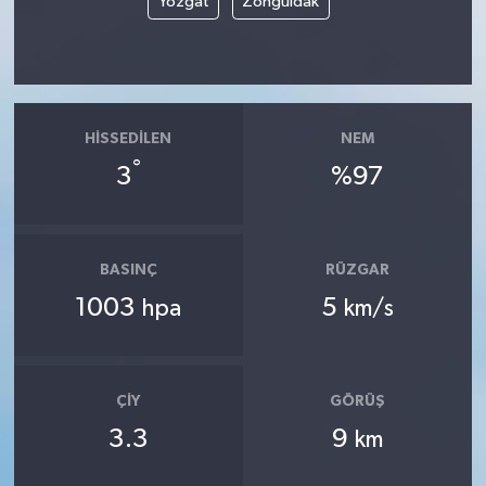
Yozgat
Zonguldak
HISSEDILEN
NEM
°
3
%97
BASINÇ
RÜZGAR
1003
5
hpa
km/s
ÇIY
GÖRÜŞ
3.3
9
km