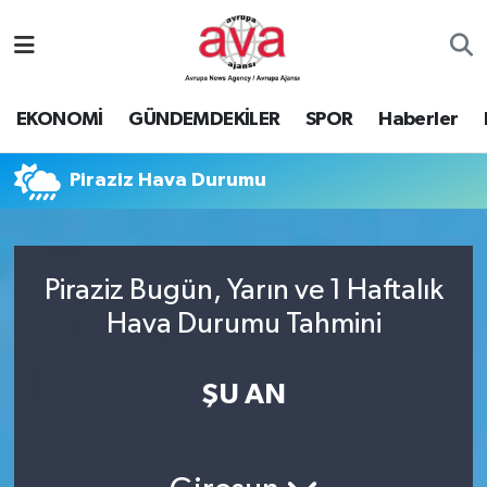
Nöbetçi Eczaneler
EKONOMİ
GÜNDEMDEKİLER
SPOR
Haberler
Hava Durumu
Piraziz Hava Durumu
Namaz Vakitleri
Trafik Durumu
Piraziz Bugün, Yarın ve 1 Haftalık
Süper Lig Puan Durumu ve Fikstür
Hava Durumu Tahmini
Tüm Manşetler
ŞU AN
Son Dakika Haberleri
Haber Arşivi