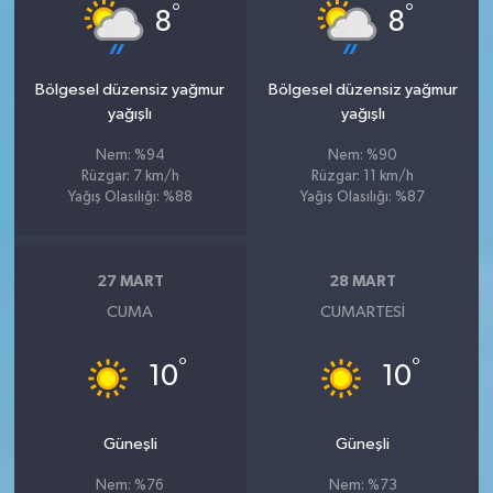
°
°
8
8
Bölgesel düzensiz yağmur
Bölgesel düzensiz yağmur
yağışlı
yağışlı
Nem: %94
Nem: %90
Rüzgar: 7 km/h
Rüzgar: 11 km/h
Yağış Olasılığı: %88
Yağış Olasılığı: %87
27 MART
28 MART
CUMA
CUMARTESI
°
°
10
10
Güneşli
Güneşli
Nem: %76
Nem: %73