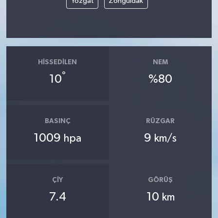
Yozgat
Zonguldak
HISSEDILEN
NEM
°
10
%80
BASINÇ
RÜZGAR
1009
9
hpa
km/s
ÇIY
GÖRÜŞ
7.4
10
km