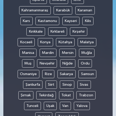
Kahramanmaraş
Karabük
Karaman
Kars
Kastamonu
Kayseri
Kilis
Kırıkkale
Kırklareli
Kırşehir
Kocaeli
Konya
Kütahya
Malatya
Manisa
Mardin
Mersin
Muğla
Muş
Nevşehir
Niğde
Ordu
Osmaniye
Rize
Sakarya
Samsun
Şanlıurfa
Siirt
Sinop
Sivas
Şırnak
Tekirdağ
Tokat
Trabzon
Tunceli
Uşak
Van
Yalova