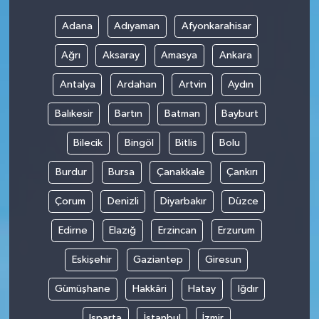
Adana
Adıyaman
Afyonkarahisar
Ağrı
Aksaray
Amasya
Ankara
Antalya
Ardahan
Artvin
Aydın
Balıkesir
Bartın
Batman
Bayburt
Bilecik
Bingöl
Bitlis
Bolu
Burdur
Bursa
Çanakkale
Çankırı
Çorum
Denizli
Diyarbakır
Düzce
Edirne
Elazığ
Erzincan
Erzurum
Eskişehir
Gaziantep
Giresun
Gümüşhane
Hakkâri
Hatay
Iğdır
Isparta
İstanbul
İzmir