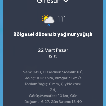
Giresun
°
11
Bölgesel düzensiz yağmur yağışlı
22 Mart Pazar
12:15
°
Nem: %80, Hissedilen Sıcaklık: 10
,
Basınç: 1009 hPa, Rüzgar: 9 km/s,
Toplam Yağış: 0 mm, Çiy Noktası:
7.4,
Görüş Mesafesi: 10 km, Gün
Doğumu: 6:27, Gün Batımı: 18:40