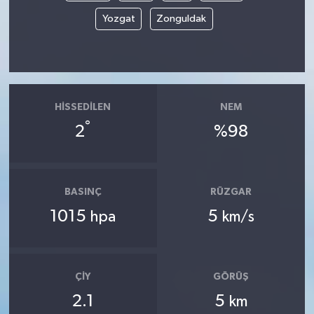
Yozgat
Zonguldak
HISSEDILEN
NEM
°
2
%98
BASINÇ
RÜZGAR
1015
5
hpa
km/s
ÇIY
GÖRÜŞ
2.1
5
km