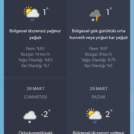
°
°
1
1
Bölgesel düzensiz yağmur
Bölgesel gök gürültülü orta
yağışlı
kuvvetli veya yoğun kar yağışlı
Nem: %95
Nem: %97
Rüzgar: 14 km/h
Rüzgar: 8 km/h
Yağış Olasılığı: %83
Yağış Olasılığı: %79
Kar Olasılığı: %7
Kar Olasılığı: %6
28 MART
29 MART
CUMARTESI
PAZAR
°
°
-2
2
Orta kuvvetli karlı
Bölgesel düzensiz yağmur