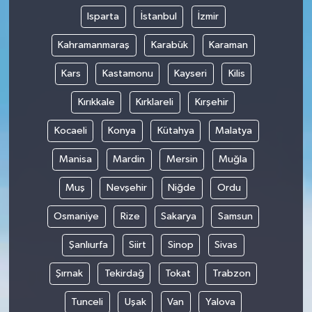
Isparta
İstanbul
İzmir
Kahramanmaraş
Karabük
Karaman
Kars
Kastamonu
Kayseri
Kilis
Kırıkkale
Kırklareli
Kırşehir
Kocaeli
Konya
Kütahya
Malatya
Manisa
Mardin
Mersin
Muğla
Muş
Nevşehir
Niğde
Ordu
Osmaniye
Rize
Sakarya
Samsun
Şanlıurfa
Siirt
Sinop
Sivas
Şırnak
Tekirdağ
Tokat
Trabzon
Tunceli
Uşak
Van
Yalova