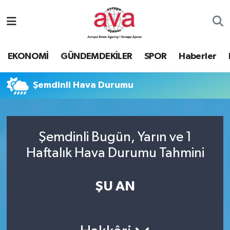
Nöbetçi Eczaneler
EKONOMİ
GÜNDEMDEKİLER
SPOR
Haberler
Hava Durumu
Şemdinli Hava Durumu
Namaz Vakitleri
Trafik Durumu
Şemdinli Bugün, Yarın ve 1
Süper Lig Puan Durumu ve Fikstür
Haftalık Hava Durumu Tahmini
Tüm Manşetler
ŞU AN
Son Dakika Haberleri
Haber Arşivi