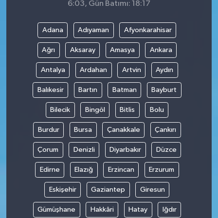
6:03, Gün Batımı: 18:17
Adana
Adıyaman
Afyonkarahisar
Ağrı
Aksaray
Amasya
Ankara
Antalya
Ardahan
Artvin
Aydın
Balıkesir
Bartın
Batman
Bayburt
Bilecik
Bingöl
Bitlis
Bolu
Burdur
Bursa
Çanakkale
Çankırı
Çorum
Denizli
Diyarbakır
Düzce
Edirne
Elazığ
Erzincan
Erzurum
Eskişehir
Gaziantep
Giresun
Gümüşhane
Hakkâri
Hatay
Iğdır