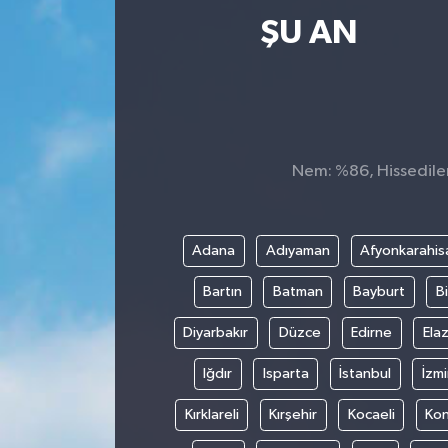
ŞU AN
Nem: %86, Hissedilen 
Adana
Adıyaman
Afyonkarahis
Bartın
Batman
Bayburt
Bi
Diyarbakır
Düzce
Edirne
Elaz
Iğdır
Isparta
İstanbul
İzmi
Kırklareli
Kırşehir
Kocaeli
Ko