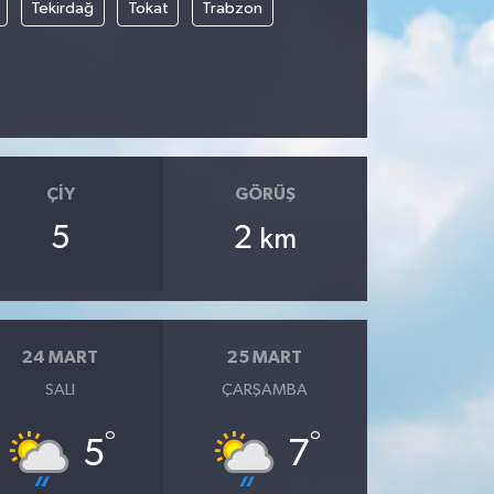
Tekirdağ
Tokat
Trabzon
ÇIY
GÖRÜŞ
5
2
km
24 MART
25 MART
SALI
ÇARŞAMBA
°
°
5
7