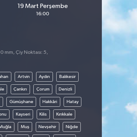
19 Mart Perşembe
16:00
 0 mm, Çiy Noktası: 5,
ahan
Artvin
Aydın
Balıkesir
le
Çankırı
Çorum
Denizli
Gümüşhane
Hakkâri
Hatay
onu
Kayseri
Kilis
Kırıkkale
Muğla
Muş
Nevşehir
Niğde