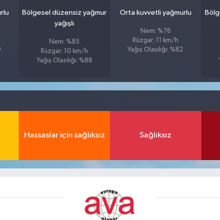
rlu
Bölgesel düzensiz yağmur
Orta kuvvetli yağmurlu
Bölg
yağışlı
Nem: %76
Rüzgar: 11 km/h
Nem: %85
9
Yağış Olasılığı: %82
Rüzgar: 10 km/h
Yağış Olasılığı: %88
Hassaslar için sağlıksız
Sağlıksız