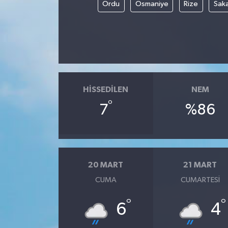
Ordu
Osmaniye
Rize
Sak
HISSEDILEN
NEM
°
7
%86
20 MART
21 MART
CUMA
CUMARTESI
°
°
6
4