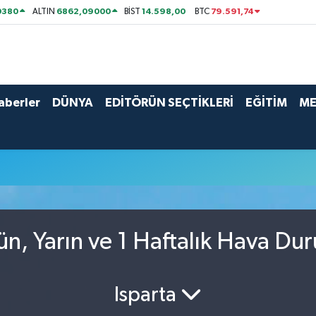
0380
6862,09000
14.598,00
79.591,74
ALTIN
BİST
BTC
aberler
DÜNYA
EDİTÖRÜN SEÇTİKLERİ
EĞİTİM
ME
n, Yarın ve 1 Haftalık Hava Du
Isparta