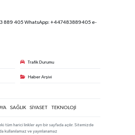
: 07483 889 405 WhatsApp: +447483889405 e-
Trafik Durumu
Haber Arşivi
YA
SAĞLIK
SİYASET
TEKNOLOJİ
tüm harici linkler ayrı bir sayfada açılır. Sitemizde
mda kullanılamaz ve yayınlanamaz