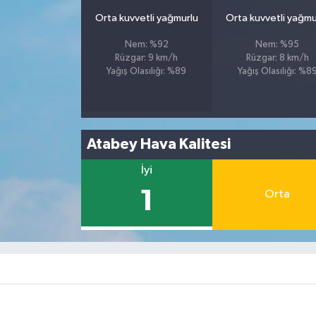
Orta kuvvetli yağmurlu
Orta kuvvetli yağmu
Nem: %92
Nem: %95
Rüzgar: 9 km/h
Rüzgar: 8 km/h
Yağış Olasılığı: %89
Yağış Olasılığı: %8
Atabey Hava Kalitesi
İyi
1
Orta