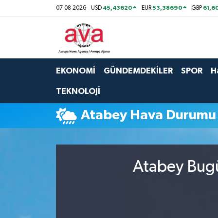
45,43620
53,38690
61,6
07-08-2026
USD
EUR
GBP
Nöbetçi Eczaneler
Hava Durumu
EKONOMİ
GÜNDEMDEKİLER
SPOR
H
Namaz Vakitleri
TEKNOLOJİ
Trafik Durumu
Atabey Hava Durumu
Süper Lig Puan Durumu ve Fikstür
Tüm Manşetler
Atabey Bugü
Son Dakika Haberleri
Haber Arşivi