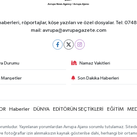
berleri, röportajlar, köşe yazıları ve özel dosyalar. Tel
mail:
avrupa@avrupagazete.com
va Durumu
Namaz Vakitleri
 Manşetler
Son Dakika Haberleri
OR
Haberler
DÜNYA
EDİTÖRÜN SEÇTİKLERİ
EĞİTİM
MED
rumludur. Yayınlanan yorumlardan Avrupa Ajansı sorumlu tutulamaz. Sitedeki 
 ve fotoğraflar izin alınmaksızın kaynak gösterilse dahi, herhangi bir orta