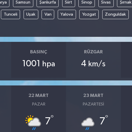
arya
Samsun
Şanlıurfa
Siirt
Sinop
Sivas
Şırnak
Tunceli
Uşak
Van
Yalova
Yozgat
Zonguldak
BASINÇ
RÜZGAR
1001
4
hpa
km/s
22 MART
23 MART
PAZAR
PAZARTESI
°
°
7
7