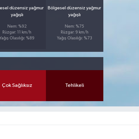
esel düzensiz yağmur
Bölgesel düzensiz yağmur
yağışlı
yağışlı
Nem: %92
Nem: %75
Rüzgar: 11 km/h
Rüzgar: 9 km/h
Yağış Olasılığı: %89
Yağış Olasılığı: %73
Çok Sağlıksız
Tehlikeli