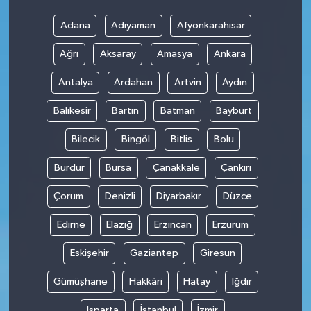
Adana
Adıyaman
Afyonkarahisar
Ağrı
Aksaray
Amasya
Ankara
Antalya
Ardahan
Artvin
Aydın
Balıkesir
Bartın
Batman
Bayburt
Bilecik
Bingöl
Bitlis
Bolu
Burdur
Bursa
Çanakkale
Çankırı
Çorum
Denizli
Diyarbakır
Düzce
Edirne
Elazığ
Erzincan
Erzurum
Eskişehir
Gaziantep
Giresun
Gümüşhane
Hakkâri
Hatay
Iğdır
Isparta
İstanbul
İzmir