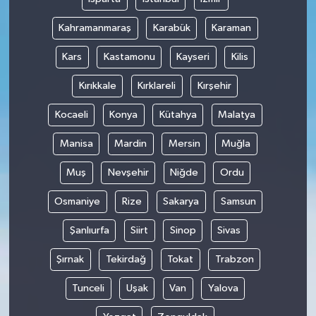
Kahramanmaraş
Karabük
Karaman
Kars
Kastamonu
Kayseri
Kilis
Kırıkkale
Kırklareli
Kırşehir
Kocaeli
Konya
Kütahya
Malatya
Manisa
Mardin
Mersin
Muğla
Muş
Nevşehir
Niğde
Ordu
Osmaniye
Rize
Sakarya
Samsun
Şanlıurfa
Siirt
Sinop
Sivas
Şırnak
Tekirdağ
Tokat
Trabzon
Tunceli
Uşak
Van
Yalova