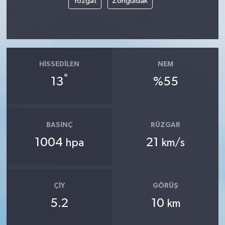
Yozgat
Zonguldak
HISSEDILEN
NEM
°
13
%55
BASINÇ
RÜZGAR
1004
21
hpa
km/s
ÇIY
GÖRÜŞ
5.2
10
km