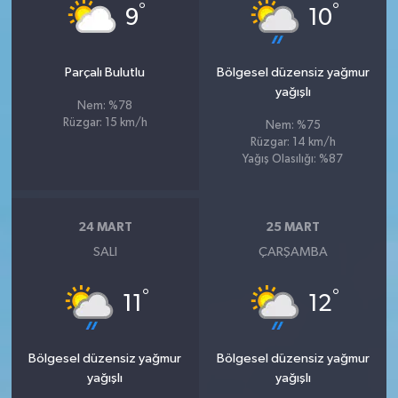
°
°
9
10
Parçalı Bulutlu
Bölgesel düzensiz yağmur
yağışlı
Nem: %78
Rüzgar: 15 km/h
Nem: %75
Rüzgar: 14 km/h
Yağış Olasılığı: %87
24 MART
25 MART
SALI
ÇARŞAMBA
°
°
11
12
Bölgesel düzensiz yağmur
Bölgesel düzensiz yağmur
yağışlı
yağışlı