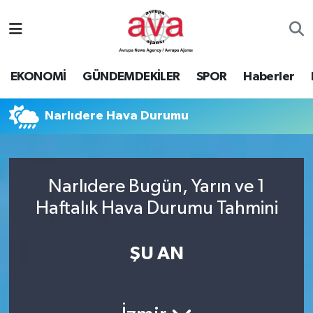
Nöbetçi Eczaneler
EKONOMİ
GÜNDEMDEKİLER
SPOR
Haberler
Hava Durumu
Narlıdere Hava Durumu
Namaz Vakitleri
Trafik Durumu
Narlıdere Bugün, Yarın ve 1
Süper Lig Puan Durumu ve Fikstür
Haftalık Hava Durumu Tahmini
Tüm Manşetler
ŞU AN
Son Dakika Haberleri
Haber Arşivi