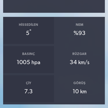
HISSEDILEN
NEM
°
5
%93
BASINÇ
RÜZGAR
1005
34
hpa
km/s
ÇIY
GÖRÜŞ
7.3
10
km