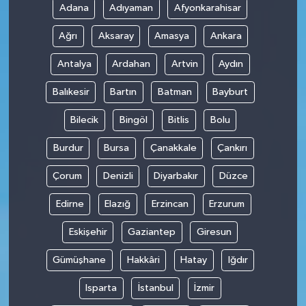
Adana
Adıyaman
Afyonkarahisar
Ağrı
Aksaray
Amasya
Ankara
Antalya
Ardahan
Artvin
Aydın
Balıkesir
Bartın
Batman
Bayburt
Bilecik
Bingöl
Bitlis
Bolu
Burdur
Bursa
Çanakkale
Çankırı
Çorum
Denizli
Diyarbakır
Düzce
Edirne
Elazığ
Erzincan
Erzurum
Eskişehir
Gaziantep
Giresun
Gümüşhane
Hakkâri
Hatay
Iğdır
Isparta
İstanbul
İzmir