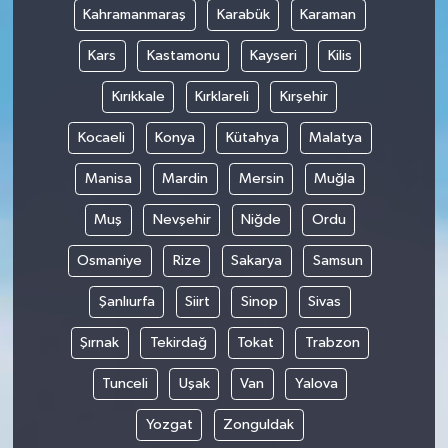
Kahramanmaraş
Karabük
Karaman
Kars
Kastamonu
Kayseri
Kilis
Kırıkkale
Kırklareli
Kırşehir
Kocaeli
Konya
Kütahya
Malatya
Manisa
Mardin
Mersin
Muğla
Muş
Nevşehir
Niğde
Ordu
Osmaniye
Rize
Sakarya
Samsun
Şanlıurfa
Siirt
Sinop
Sivas
Şırnak
Tekirdağ
Tokat
Trabzon
Tunceli
Uşak
Van
Yalova
Yozgat
Zonguldak