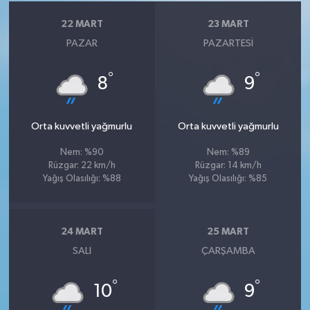
22 MART
23 MART
PAZAR
PAZARTESI
°
°
8
9
Orta kuvvetli yağmurlu
Orta kuvvetli yağmurlu
Nem: %90
Nem: %89
Rüzgar: 22 km/h
Rüzgar: 14 km/h
Yağış Olasılığı: %88
Yağış Olasılığı: %85
24 MART
25 MART
SALI
ÇARŞAMBA
°
°
10
9