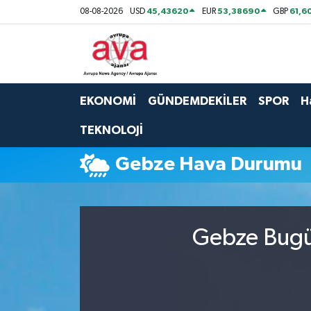
45,43620
53,38690
61,6
08-08-2026
USD
EUR
GBP
Nöbetçi Eczaneler
Hava Durumu
EKONOMİ
GÜNDEMDEKİLER
SPOR
H
Namaz Vakitleri
TEKNOLOJİ
Trafik Durumu
Gebze Hava Durumu
Süper Lig Puan Durumu ve Fikstür
Tüm Manşetler
Gebze Bugün
Son Dakika Haberleri
Haber Arşivi