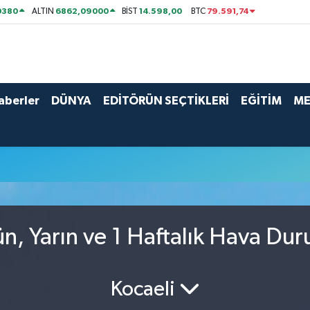
0380
6862,09000
14.598,00
79.591,74
ALTIN
BİST
BTC
aberler
DÜNYA
EDİTÖRÜN SEÇTİKLERİ
EĞİTİM
ME
, Yarın ve 1 Haftalık Hava Du
Kocaeli