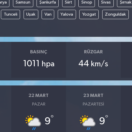
arya
Samsun
Şanlıurfa
Siirt
Sinop
Sivas
Şırnak
Tunceli
Uşak
Van
Yalova
Yozgat
Zonguldak
BASINÇ
RÜZGAR
1011
44
hpa
km/s
22 MART
23 MART
PAZAR
PAZARTESI
°
°
9
9