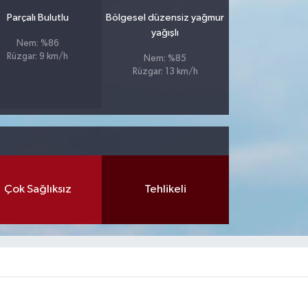
Parçalı Bulutlu
Bölgesel düzensiz yağmur
yağışlı
Nem: %86
Rüzgar: 9 km/h
Nem: %85
Rüzgar: 13 km/h
Çok Sağlıksız
Tehlikeli