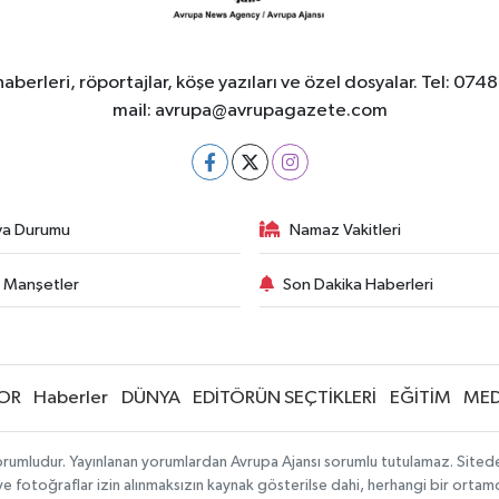
berleri, röportajlar, köşe yazıları ve özel dosyalar. Tel
mail:
avrupa@avrupagazete.com
va Durumu
Namaz Vakitleri
 Manşetler
Son Dakika Haberleri
OR
Haberler
DÜNYA
EDİTÖRÜN SEÇTİKLERİ
EĞİTİM
MED
rumludur. Yayınlanan yorumlardan Avrupa Ajansı sorumlu tutulamaz. Sitedeki 
 ve fotoğraflar izin alınmaksızın kaynak gösterilse dahi, herhangi bir orta