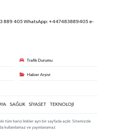
: 07483 889 405 WhatsApp: +447483889405 e-
Trafik Durumu
Haber Arşivi
YA
SAĞLIK
SİYASET
TEKNOLOJİ
tüm harici linkler ayrı bir sayfada açılır. Sitemizde
mda kullanılamaz ve yayınlanamaz