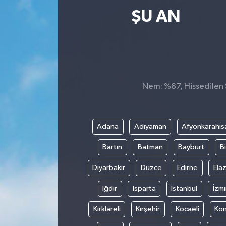
ŞU AN
Nem: %87, Hissedilen S
Adana
Adıyaman
Afyonkarahis
Bartın
Batman
Bayburt
Bi
Diyarbakır
Düzce
Edirne
Elaz
Iğdır
Isparta
İstanbul
İzmi
Kırklareli
Kırşehir
Kocaeli
Ko