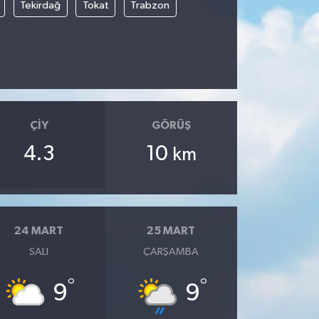
Tekirdağ
Tokat
Trabzon
ÇIY
GÖRÜŞ
4.3
10
km
24 MART
25 MART
SALI
ÇARŞAMBA
°
°
9
9