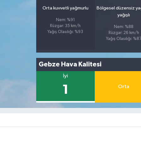
Orta kuvvetli yağmurlu
Bölgesel düzensiz y
yağışlı
Nem: %91
Rüzgar: 35 km/h
Nem: %88
Yağış Olasılığı: %93
Rüzgar: 26 km/h
Yağış Olasılığı: %8
Gebze Hava Kalitesi
İyi
1
Orta