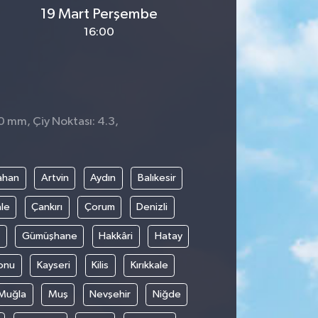
19 Mart Perşembe
16:00
 0 mm, Çiy Noktası: 4.3,
3
ahan
Artvin
Aydın
Balıkesir
le
Çankırı
Çorum
Denizli
Gümüşhane
Hakkâri
Hatay
onu
Kayseri
Kilis
Kırıkkale
Muğla
Muş
Nevşehir
Niğde