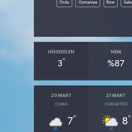
Ordu
Osmaniye
Rize
Sak
HISSEDILEN
NEM
°
3
%87
20 MART
21 MART
CUMA
CUMARTESI
°
°
7
8