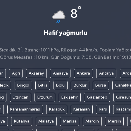
°
8
Hafif yağmurlu
°
ıcaklık: 3
, Basınç: 1011 hPa, Rüzgar: 44 km/s, Toplam Yağış:
Görüş Mesafesi: 10 km, Gün Doğumu: 7:08, Gün Batımı: 19:1
ar
Ağrı
Aksaray
Amasya
Ankara
Antalya
Ard
lecik
Bingöl
Bitlis
Bolu
Burdur
Bursa
Çanakka
ığ
Erzincan
Erzurum
Eskişehir
Gaziantep
Giresun
r
Kahramanmaraş
Karabük
Karaman
Kars
Kastam
nya
Kütahya
Malatya
Manisa
Mardin
Mersin