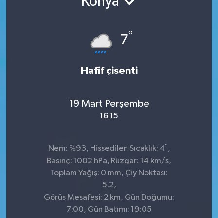
Konya
°
7
Hafif çisenti
19 Mart Perşembe
16:15
°
Nem: %93, Hissedilen Sıcaklık: 4
,
Basınç: 1002 hPa, Rüzgar: 14 km/s,
Toplam Yağış: 0 mm, Çiy Noktası:
5.2,
Görüş Mesafesi: 2 km, Gün Doğumu:
7:00, Gün Batımı: 19:05