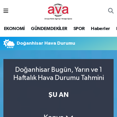
Nöbetçi Eczaneler
EKONOMİ
GÜNDEMDEKİLER
SPOR
Haberler
Hava Durumu
Doğanhisar Hava Durumu
Namaz Vakitleri
Trafik Durumu
Doğanhisar Bugün, Yarın ve 1
Süper Lig Puan Durumu ve Fikstür
Haftalık Hava Durumu Tahmini
Tüm Manşetler
ŞU AN
Son Dakika Haberleri
Haber Arşivi