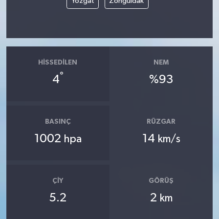
Yozgat
Zonguldak
HISSEDILEN
NEM
°
4
%93
BASINÇ
RÜZGAR
1002
14
hpa
km/s
ÇIY
GÖRÜŞ
5.2
2
km