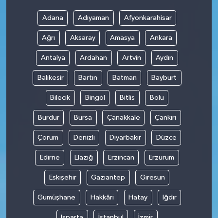
Adana
Adıyaman
Afyonkarahisar
Ağrı
Aksaray
Amasya
Ankara
Antalya
Ardahan
Artvin
Aydın
Balıkesir
Bartın
Batman
Bayburt
Bilecik
Bingöl
Bitlis
Bolu
Burdur
Bursa
Çanakkale
Çankırı
Çorum
Denizli
Diyarbakır
Düzce
Edirne
Elazığ
Erzincan
Erzurum
Eskişehir
Gaziantep
Giresun
Gümüşhane
Hakkâri
Hatay
Iğdır
Isparta
İstanbul
İzmir