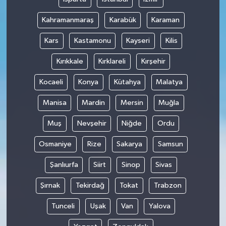
Kahramanmaraş
Karabük
Karaman
Kars
Kastamonu
Kayseri
Kilis
Kırıkkale
Kırklareli
Kırşehir
Kocaeli
Konya
Kütahya
Malatya
Manisa
Mardin
Mersin
Muğla
Muş
Nevşehir
Niğde
Ordu
Osmaniye
Rize
Sakarya
Samsun
Şanlıurfa
Siirt
Sinop
Sivas
Şırnak
Tekirdağ
Tokat
Trabzon
Tunceli
Uşak
Van
Yalova