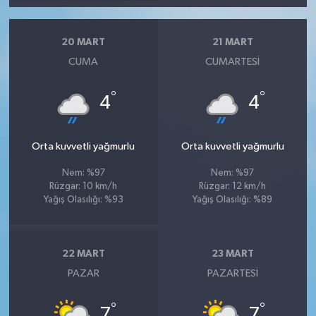
20 MART
21 MART
CUMA
CUMARTESI
°
°
4
4
Orta kuvvetli yağmurlu
Orta kuvvetli yağmurlu
Nem: %97
Nem: %97
Rüzgar: 10 km/h
Rüzgar: 12 km/h
Yağış Olasılığı: %93
Yağış Olasılığı: %89
22 MART
23 MART
PAZAR
PAZARTESI
°
°
7
7